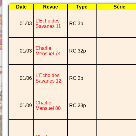
Date
Revue
Type
Série
L'Echo des
01/03
RC 3p
Savanes 11
Charlie
01/03
RC 32p
Mensuel 74
L'Echo des
01/06
RC 2p
Savanes 12
Charlie
01/09
RC 28p
Mensuel 80