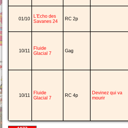
L'Echo des
01/10
RC 2p
Savanes 24
Fluide
10/11
Gag
Glacial 7
Fluide
Devinez qui va
10/11
RC 4p
Glacial 7
mourir