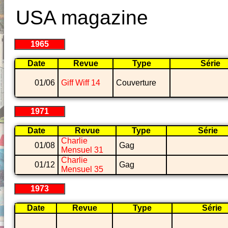
USA magazine
1965
Date
Revue
Type
Série
01/06
Giff Wiff 14
Couverture
1971
Date
Revue
Type
Série
Charlie
01/08
Gag
Mensuel 31
Charlie
01/12
Gag
Mensuel 35
1973
Date
Revue
Type
Série