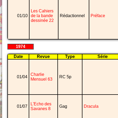
Les Cahiers
01/10
de la bande
Rédactionnel
Préface
dessinée 22
1974
Date
Revue
Type
Série
Charlie
01/04
RC 5p
Mensuel 63
L'Echo des
01/07
Gag
Dracula
Savanes 8