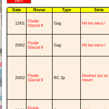
1977
Date
Revue
Type
Série
Fluide
12/01
Gag
Hé les mecs !
Glacial 8
Fluide
20/02
Gag
Hé les mecs !
Glacial 9
Fluide
Devinez qui va
20/02
RC 2p
Glacial 9
mourir
Fluide