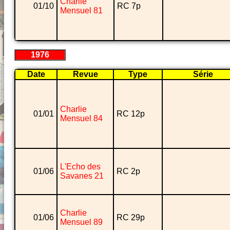
Charlie
01/10
RC 7p
Mensuel 81
1976
Date
Revue
Type
Série
Charlie
01/01
RC 12p
Mensuel 84
L'Echo des
01/06
RC 2p
Savanes 21
Charlie
01/06
RC 29p
Mensuel 89