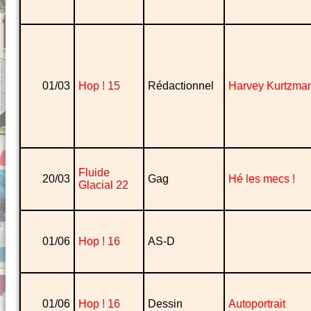
01/03
Hop ! 15
Rédactionnel
Harvey Kurtzma
Fluide
20/03
Gag
Hé les mecs !
Glacial 22
01/06
Hop ! 16
AS-D
01/06
Hop ! 16
Dessin
Autoportrait