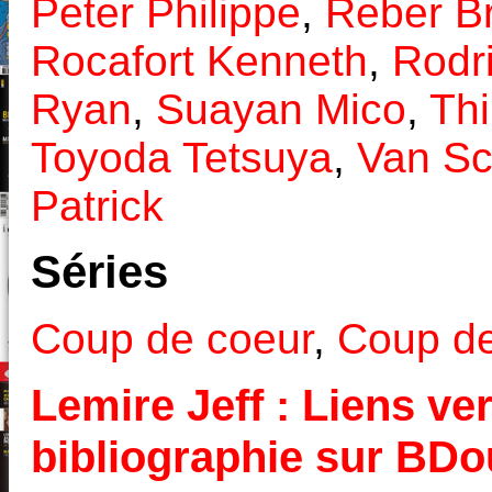
Peter Philippe
,
Reber B
Rocafort Kenneth
,
Rodr
Ryan
,
Suayan Mico
,
Thi
Toyoda Tetsuya
,
Van Sc
Patrick
Séries
Coup de coeur
,
Coup de
Lemire Jeff : Liens ver
bibliographie sur BD