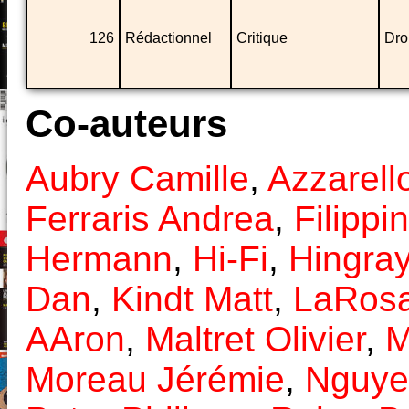
126
Rédactionnel
Critique
Dro
Co-auteurs
Aubry Camille
,
Azzarell
Ferraris Andrea
,
Filippi
Hermann
,
Hi-Fi
,
Hingra
Dan
,
Kindt Matt
,
LaRosa
AAron
,
Maltret Olivier
,
M
Moreau Jérémie
,
Nguye