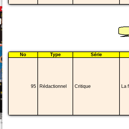
No
Type
Série
95
Rédactionnel
Critique
La 