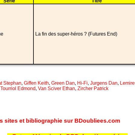
Série
Titre
ue
La fin des super-héros ? (Futures End)
t Stephan
,
Giffen Keith
,
Green Dan
,
Hi-Fi
,
Jurgens Dan
,
Lemire 
,
Tourriol Edmond
,
Van Sciver Ethan
,
Zircher Patrick
es sites et bibliographie sur BDoubliees.com