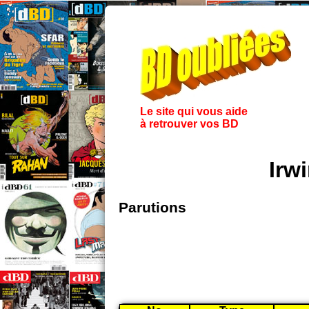
Le site qui vous aide
à retrouver vos BD
Irw
Parutions