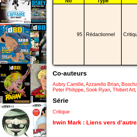
No
Type
95
Rédactionnel
Critiq
Co-auteurs
Aubry Camille
,
Azzarello Brian
,
Boscha
Peter Philippe
,
Sook Ryan
,
Thibert Art
Série
Critique
Irwin Mark : Liens vers d'autr