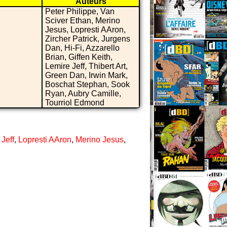
Auteurs
Peter Philippe, Van
Sciver Ethan, Merino
Jesus, Lopresti AAron,
Zircher Patrick, Jurgens
Dan, Hi-Fi, Azzarello
Brian, Giffen Keith,
Lemire Jeff, Thibert Art,
Green Dan, Irwin Mark,
Boschat Stephan, Sook
Ryan, Aubry Camille,
Tourriol Edmond
Jeff
,
Lopresti AAron
,
Merino Jesus
,