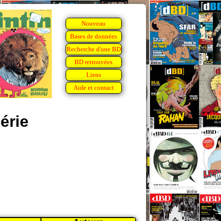
Nouveau
Bases de données
Recherche d'une BD
BD retrouvées
Liens
Aide et contact
érie