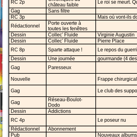
RC 2p
Le roi se meurt. Q
château faible
Gag
Sans filtre
RC 3p
Mais où vont-ils d
Porte ouverte à
Rédactionnel
toutes les fenêtres
Dessin
Collec' Fluide
Virginie Augustin
Dessin
Collec' Fluide
Pierre Place
RC 8p
Sparte attaque !
Le repos du guerri
Dessin
Une journée
gourmande (4 des
Gag
Paresseux
Nouvelle
Frappe chirurgica
Gag
Le club des suppo
Réseau-Boulot-
Gag
Dodo
Dessin
Addictions
RC 4p
Le poseur nu
Rédactionnel
Abonnement
Pub
Nouveaux albums