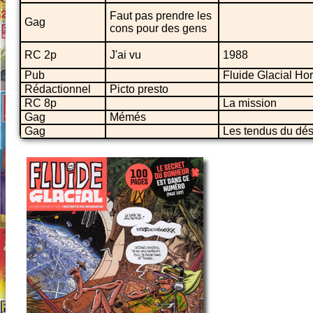
Faut pas prendre les
Gag
cons pour des gens
RC 2p
J'ai vu
1988
Pub
Fluide Glacial Hor
Rédactionnel
Picto presto
RC 8p
La mission
Gag
Mémés
Gag
Les tendus du dés