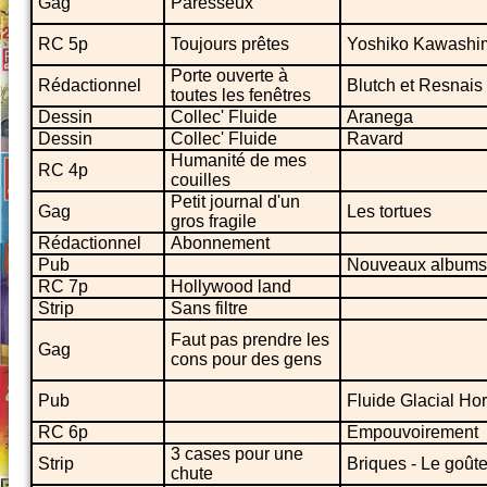
Gag
Paresseux
RC 5p
Toujours prêtes
Yoshiko Kawashim
Porte ouverte à
Rédactionnel
Blutch et Resnais 
toutes les fenêtres
Dessin
Collec' Fluide
Aranega
Dessin
Collec' Fluide
Ravard
Humanité de mes
RC 4p
couilles
Petit journal d'un
Gag
Les tortues
gros fragile
Rédactionnel
Abonnement
Pub
Nouveaux albums
RC 7p
Hollywood land
Strip
Sans filtre
Faut pas prendre les
Gag
cons pour des gens
Pub
Fluide Glacial Hor
RC 6p
Empouvoirement
3 cases pour une
Strip
Briques - Le goûte
chute