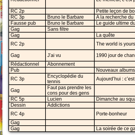
RC 2p
Petite leçon de b
RC 3p
Bruno le Barbare
A la recherche du
Fausse pub
Bruno le Barbare
Le guide ultime d
Gag
Sans filtre
Gag
La quête
RC 2p
The world is your
Gag
J'ai vu
1990 jour de cha
Rédactionnel
Abonnement
Pub
Nouveaux albums
Encyclopédie du
RC 3p
Aujourd’hui : c’es
tennis
Faut pas prendre les
Gag
cons pour des gens
RC 5p
Lucien
Dimanche au squ
Dessin
Addictions
RC 4p
Porte-bonheur
Gag
Gag
La soirée de ce ga