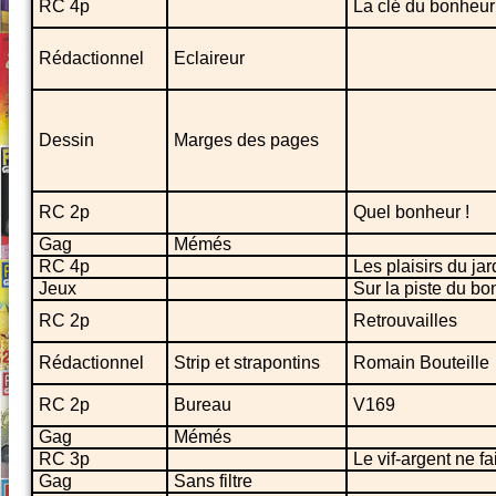
RC 4p
La clé du bonheur
Rédactionnel
Eclaireur
Dessin
Marges des pages
RC 2p
Quel bonheur !
Gag
Mémés
RC 4p
Les plaisirs du ja
Jeux
Sur la piste du b
RC 2p
Retrouvailles
Rédactionnel
Strip et strapontins
Romain Bouteille
RC 2p
Bureau
V169
Gag
Mémés
RC 3p
Le vif-argent ne f
Gag
Sans filtre