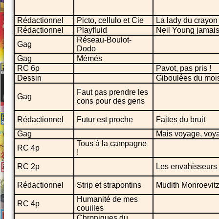
Rédactionnel
Picto, cellulo et Cie
La lady du crayon
Rédactionnel
Playfluid
Neil Young jamais 
Réseau-Boulot-
Gag
Dodo
Gag
Mémés
RC 6p
Pavot, pas pris !
Dessin
Giboulées du moi
Faut pas prendre les
Gag
cons pour des gens
Rédactionnel
Futur est proche
Faites du bruit
Gag
Mais voyage, voya
Tous à la campagne
RC 4p
!
RC 2p
Les envahisseurs
Rédactionnel
Strip et strapontins
Mudith Monroevit
Humanité de mes
RC 4p
couilles
Chroniques du