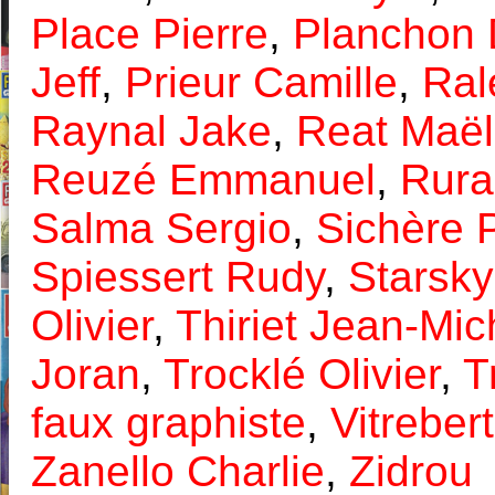
Place Pierre
,
Planchon D
Jeff
,
Prieur Camille
,
Ral
Raynal Jake
,
Reat Maël
Reuzé Emmanuel
,
Rura
Salma Sergio
,
Sichère P
Spiessert Rudy
,
Starsky
Olivier
,
Thiriet Jean-Mic
Joran
,
Trocklé Olivier
,
T
faux graphiste
,
Vitrebert
Zanello Charlie
,
Zidrou