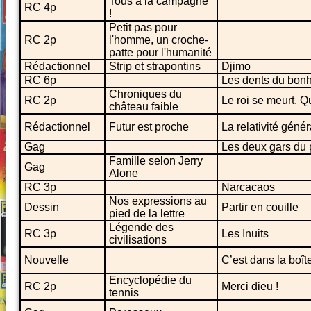
Tous à la campagne
RC 4p
!
Petit pas pour
RC 2p
l'homme, un croche-
patte pour l'humanité
Rédactionnel
Strip et strapontins
Djimo
RC 6p
Les dents du bon
Chroniques du
RC 2p
Le roi se meurt. Q
château faible
Rédactionnel
Futur est proche
La relativité génér
Gag
Les deux gars du
Famille selon Jerry
Gag
Alone
RC 3p
Narcacaos
Nos expressions au
Dessin
Partir en couille
pied de la lettre
Légende des
RC 3p
Les Inuits
civilisations
Nouvelle
C’est dans la boît
Encyclopédie du
RC 2p
Merci dieu !
tennis