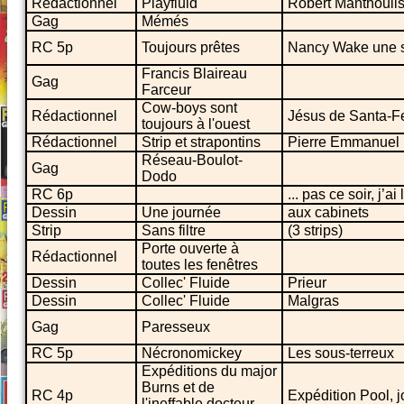
Rédactionnel
Playfluid
Robert Manthouli
Gag
Mémés
RC 5p
Toujours prêtes
Nancy Wake une s
Francis Blaireau
Gag
Farceur
Cow-boys sont
Rédactionnel
Jésus de Santa-F
toujours à l'ouest
Rédactionnel
Strip et strapontins
Pierre Emmanuel 
Réseau-Boulot-
Gag
Dodo
RC 6p
... pas ce soir, j’ai
Dessin
Une journée
aux cabinets
Strip
Sans filtre
(3 strips)
Porte ouverte à
Rédactionnel
toutes les fenêtres
Dessin
Collec' Fluide
Prieur
Dessin
Collec' Fluide
Malgras
Gag
Paresseux
RC 5p
Nécronomickey
Les sous-terreux
Expéditions du major
Burns et de
RC 4p
Expédition Pool, j
l'ineffable docteur