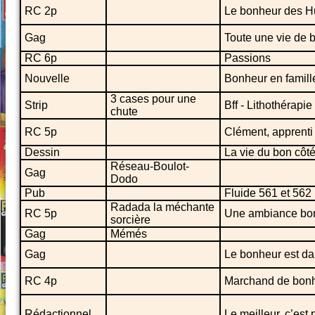
RC 2p
Le bonheur des H
Gag
Toute une vie de 
RC 6p
Passions
Nouvelle
Bonheur en famill
3 cases pour une
Strip
Bff - Lithothérapie
chute
RC 5p
Clément, apprenti
Dessin
La vie du bon côt
Réseau-Boulot-
Gag
Dodo
Pub
Fluide 561 et 562
Radada la méchante
RC 5p
Une ambiance bon
sorcière
Gag
Mémés
Gag
Le bonheur est da
RC 4p
Marchand de bon
Rédactionnel
Le meilleur, c’est p