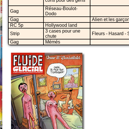
cons pour des gens
Réseau-Boulot-
Gag
Dodo
Gag
Alien et les garço
RC 5p
Hollywood land
3 cases pour une
Strip
Fleurs - Hasard -
chute
Gag
Mémés