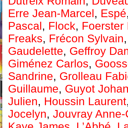
Dutreix Romain
,
Duvea
Erre Jean-Marcel
,
Espé
Pascal
,
Flock
,
Foerster 
Freaks
,
Frécon Sylvain
Gaudelette
,
Geffroy Da
Giménez Carlos
,
Gooss
Sandrine
,
Grolleau Fab
Guillaume
,
Guyot Joha
Julien
,
Houssin Laurent
Jocelyn
,
Jouvray Anne-C
Kaye James
,
L’Abbé
,
L