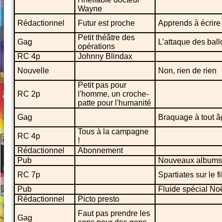
Wayne
Rédactionnel
Futur est proche
Apprends à écrire 
Petit théâtre des
Gag
L’attaque des ball
opérations
RC 4p
Johnny Blindax
Nouvelle
Non, rien de rien
Petit pas pour
RC 2p
l'homme, un croche-
patte pour l'humanité
Gag
Braquage à tout â
Tous à la campagne
RC 4p
!
Rédactionnel
Abonnement
Pub
Nouveaux albums
RC 7p
Spartiates sur le fi
Pub
Fluide spécial No
Rédactionnel
Picto presto
Faut pas prendre les
Gag