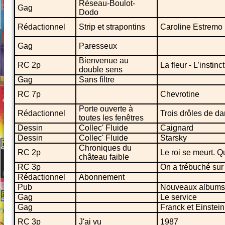
Réseau-Boulot-
Gag
Dodo
Rédactionnel
Strip et strapontins
Caroline Estremo
Gag
Paresseux
Bienvenue au
RC 2p
La fleur - L’instinc
double sens
Gag
Sans filtre
RC 7p
Chevrotine
Porte ouverte à
Rédactionnel
Trois drôles de da
toutes les fenêtres
Dessin
Collec' Fluide
Caignard
Dessin
Collec' Fluide
Starsky
Chroniques du
RC 2p
Le roi se meurt. Q
château faible
RC 3p
On a trébuché sur
Rédactionnel
Abonnement
Pub
Nouveaux albums
Gag
Le service
Gag
Franck et Einstein
RC 3p
J'ai vu
1987