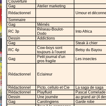
Couverture
Gag
Atelier marketing
Rédactionnel
Umour et déconne
Sommaire
Gag
Mémés
Réseau-Boulot-
RC 3p
Into Africa
Dodo
Dessin
Addictions
Gag
Steak à chier
Cow-boys sont
RC 4p
Betsy du Bayou
toujours à l'ouest
Petit journal d'un
Gag
Les insectes
gros fragile
Rédactionnel
Eclaireur
Rédactionnel
Picto, cellulo et Cie
La saga de saga
Rédactionnel
Playfluid
Pascal Comelade
Dessin
Une journée
au grand air (4 de
Gag
Carolingiens
Garde robe