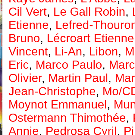
Cil Vert
,
Le Gall Robin
,
Etienne
,
Lefred-Thouro
Bruno
,
Lécroart Etienne
Vincent
,
Li-An
,
Libon
,
M
Eric
,
Marco Paulo
,
Marc
Olivier
,
Martin Paul
,
Mar
Jean-Christophe
,
Mo/C
Moynot Emmanuel
,
Mun
Ostermann Thimothée
,
Annie
,
Pedrosa Cyril
,
Pi