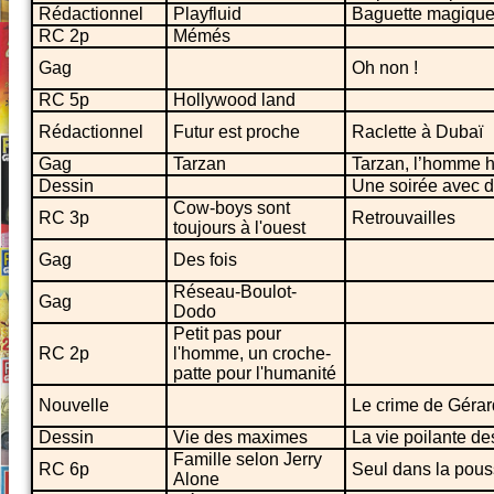
Rédactionnel
Playfluid
Baguette magiqu
RC 2p
Mémés
Gag
Oh non !
RC 5p
Hollywood land
Rédactionnel
Futur est proche
Raclette à Dubaï
Gag
Tarzan
Tarzan, l’homme
Dessin
Une soirée avec 
Cow-boys sont
RC 3p
Retrouvailles
toujours à l'ouest
Gag
Des fois
Réseau-Boulot-
Gag
Dodo
Petit pas pour
RC 2p
l'homme, un croche-
patte pour l'humanité
Nouvelle
Le crime de Gérar
Dessin
Vie des maximes
La vie poilante d
Famille selon Jerry
RC 6p
Seul dans la pous
Alone