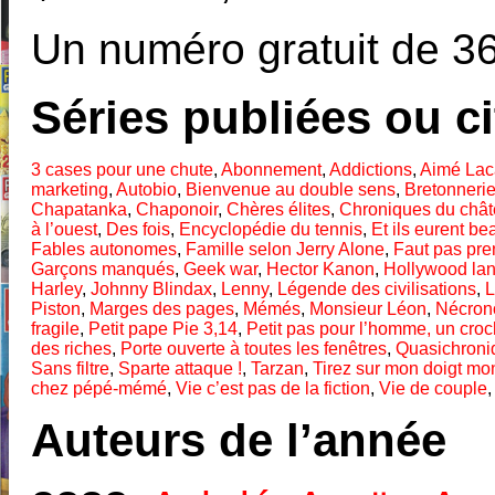
Un numéro gratuit de 36
Séries publiées ou c
3 cases pour une chute
,
Abonnement
,
Addictions
,
Aimé Lac
marketing
,
Autobio
,
Bienvenue au double sens
,
Bretonneri
Chapatanka
,
Chaponoir
,
Chères élites
,
Chroniques du chât
à l’ouest
,
Des fois
,
Encyclopédie du tennis
,
Et ils eurent 
Fables autonomes
,
Famille selon Jerry Alone
,
Faut pas pre
Garçons manqués
,
Geek war
,
Hector Kanon
,
Hollywood la
Harley
,
Johnny Blindax
,
Lenny
,
Légende des civilisations
,
L
Piston
,
Marges des pages
,
Mémés
,
Monsieur Léon
,
Nécron
fragile
,
Petit pape Pie 3,14
,
Petit pas pour l’homme, un croc
des riches
,
Porte ouverte à toutes les fenêtres
,
Quasichroni
Sans filtre
,
Sparte attaque !
,
Tarzan
,
Tirez sur mon doigt mon
chez pépé-mémé
,
Vie c’est pas de la fiction
,
Vie de couple
Auteurs de l’année