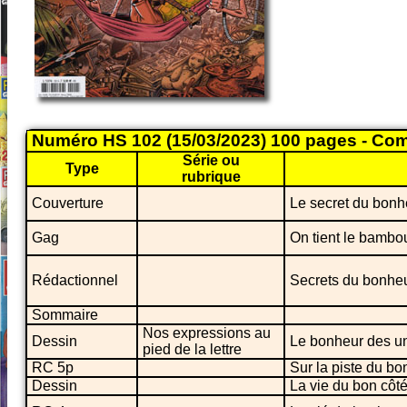
Numéro HS 102 (15/03/2023) 100 pages - Com
Série ou
Type
rubrique
Couverture
Le secret du bonh
Gag
On tient le bambo
Rédactionnel
Secrets du bonhe
Sommaire
Nos expressions au
Dessin
Le bonheur des un
pied de la lettre
RC 5p
Sur la piste du b
Dessin
La vie du bon côt