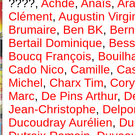
????,
Achdé
,
Anaïs
,
Ar
Clément
,
Augustin Virgi
Brumaire
,
Ben BK
,
Bern
Bertail Dominique
,
Bess
Boucq François
,
Bouilh
Cado Nico
,
Camille
,
Cas
Michel
,
Charx Tim
,
Cory
Marc
,
De Pins Arthur
,
De
Jean-Christophe
,
Delpo
Ducoudray Aurélien
,
Dun