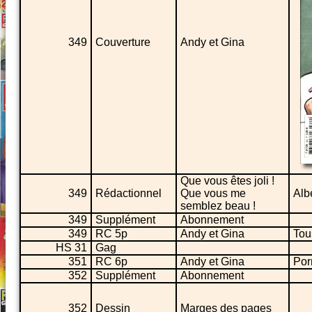
349
Couverture
Andy et Gina
Que vous êtes joli !
349
Rédactionnel
Que vous me
Alb
semblez beau !
349
Supplément
Abonnement
349
RC 5p
Andy et Gina
Tou
HS 31
Gag
351
RC 6p
Andy et Gina
Por
352
Supplément
Abonnement
352
Dessin
Marges des pages