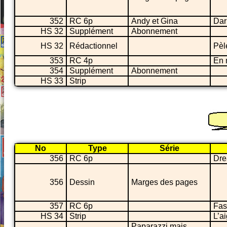
352
RC 6p
Andy et Gina
Dar
HS 32
Supplément
Abonnement
HS 32
Rédactionnel
Pèl
353
RC 4p
En 
354
Supplément
Abonnement
HS 33
Strip
No
Type
Série
356
RC 6p
Dr
356
Dessin
Marges des pages
357
RC 6p
Fas
HS 34
Strip
L’ai
Paparazzi mais