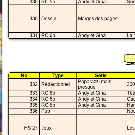
330
RC 5p
Andy et Gina
Sur
330
Dessin
Marges des pages
331
RC 6p
Andy et Gina
La 
No
Type
Série
Paparazzi mais
332
Rédactionnel
200
presque
333
RC 8p
Andy et Gina
Tête
334
RC 6p
Andy et Gina
Cau
335
RC 5p
Andy et Gina
Har
336
Pub
Nou
HS 27
Jeux
Les