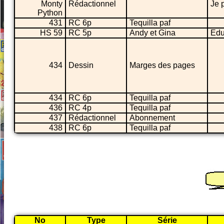
Monty
Rédactionnel
Je 
Python
431
RC 6p
Tequilla paf
HS 59
RC 5p
Andy et Gina
Edu
434
Dessin
Marges des pages
434
RC 6p
Tequilla paf
436
RC 4p
Tequilla paf
437
Rédactionnel
Abonnement
438
RC 6p
Tequilla paf
No
Type
Série