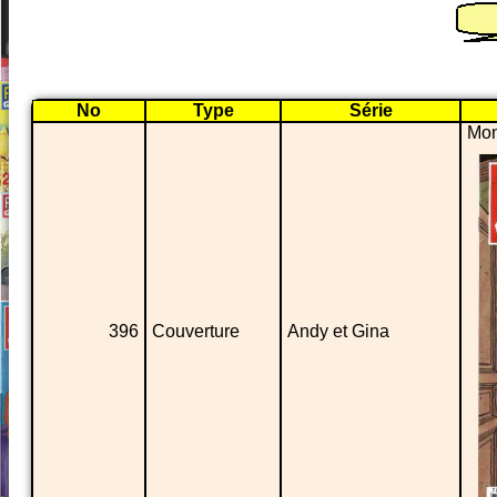
No
Type
Série
Mo
396
Couverture
Andy et Gina