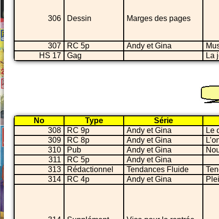
306
Dessin
Marges des pages
307
RC 5p
Andy et Gina
Mus
HS 17
Gag
La j
No
Type
Série
308
RC 9p
Andy et Gina
Le 
309
RC 8p
Andy et Gina
L’o
310
Pub
Andy et Gina
Nou
311
RC 5p
Andy et Gina
313
Rédactionnel
Tendances Fluide
Ten
314
RC 4p
Andy et Gina
Ple