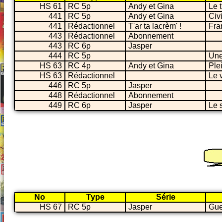
HS 61
RC 5p
Andy et Gina
Le 
441
RC 5p
Andy et Gina
Civi
441
Rédactionnel
T'ar ta lacrèm' !
Fra
443
Rédactionnel
Abonnement
443
RC 6p
Jasper
444
RC 5p
Une
HS 63
RC 4p
Andy et Gina
Ple
HS 63
Rédactionnel
Le 
446
RC 5p
Jasper
448
Rédactionnel
Abonnement
449
RC 6p
Jasper
Le 
No
Type
Série
HS 67
RC 5p
Jasper
Gue