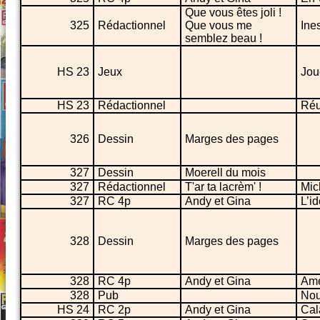
Que vous êtes joli !
325
Rédactionnel
Que vous me
Ine
semblez beau !
HS 23
Jeux
Jou
HS 23
Rédactionnel
Réu
326
Dessin
Marges des pages
327
Dessin
Moerell du mois
327
Rédactionnel
T'ar ta lacrèm' !
Mic
327
RC 4p
Andy et Gina
L’id
328
Dessin
Marges des pages
328
RC 4p
Andy et Gina
Am
328
Pub
Nou
HS 24
RC 2p
Andy et Gina
Cal