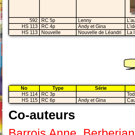
592
RC 5p
Lenny
L’a
HS 113
RC 4p
Andy et Gina
L’id
HS 113
Nouvelle
Nouvelle de Léandri
La l
No
Type
Série
HS 114
RC 3p
Tod
HS 115
RC 6p
Andy et Gina
Cau
Co-auteurs
Barrois Anne
,
Berberian