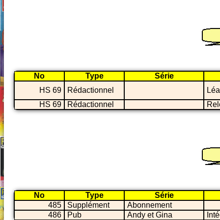
No
Type
Série
HS 69
Rédactionnel
Léa
HS 69
Rédactionnel
Re
No
Type
Série
485
Supplément
Abonnement
486
Pub
Andy et Gina
Int