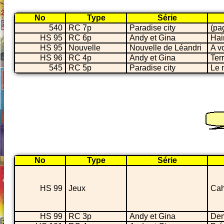
No
Type
Série
540
RC 7p
Paradise city
(pa
HS 95
RC 6p
Andy et Gina
Hai
HS 95
Nouvelle
Nouvelle de Léandri
A v
HS 96
RC 4p
Andy et Gina
Ter
545
RC 5p
Paradise city
Le 
No
Type
Série
HS 99
Jeux
Cah
HS 99
RC 3p
Andy et Gina
Dem