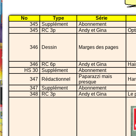
No
Type
Série
345
Supplément
Abonnement
345
RC 3p
Andy et Gina
Opt
346
Dessin
Marges des pages
346
RC 6p
Andy et Gina
Hai
HS 30
Supplément
Abonnement
Paparazzi mais
347
Rédactionnel
Har
presque
347
Supplément
Abonnement
348
RC 3p
Andy et Gina
Le 