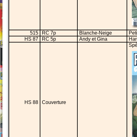
515
RC 7p
Blanche-Neige
Pet
HS 87
RC 5p
Andy et Gina
Har
Spé
HS 88
Couverture