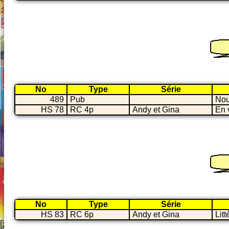
No
Type
Série
489
Pub
Nou
HS 78
RC 4p
Andy et Gina
En v
No
Type
Série
HS 83
RC 6p
Andy et Gina
Litt