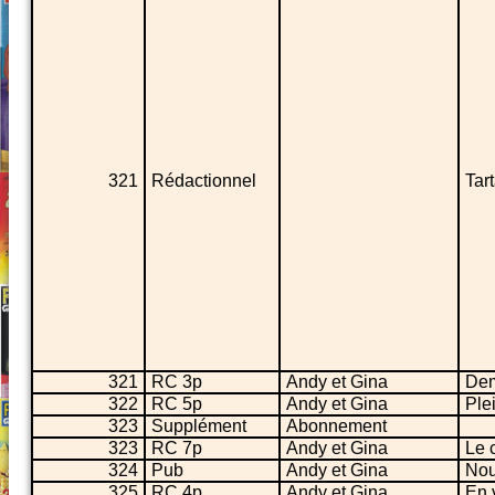
321
Rédactionnel
Tar
321
RC 3p
Andy et Gina
Dem
322
RC 5p
Andy et Gina
Ple
323
Supplément
Abonnement
323
RC 7p
Andy et Gina
Le 
324
Pub
Andy et Gina
Nou
325
RC 4p
Andy et Gina
En v