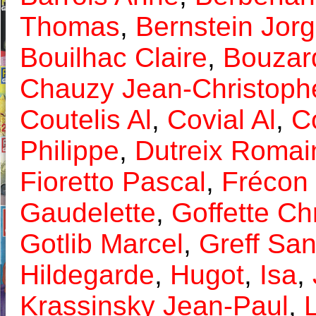
Thomas
,
Bernstein Jor
Bouilhac Claire
,
Bouzar
Chauzy Jean-Christoph
Coutelis Al
,
Covial Al
,
C
Philippe
,
Dutreix Romai
Fioretto Pascal
,
Frécon 
Gaudelette
,
Goffette Ch
Gotlib Marcel
,
Greff San
Hildegarde
,
Hugot
,
Isa
,
Krassinsky Jean-Paul
,