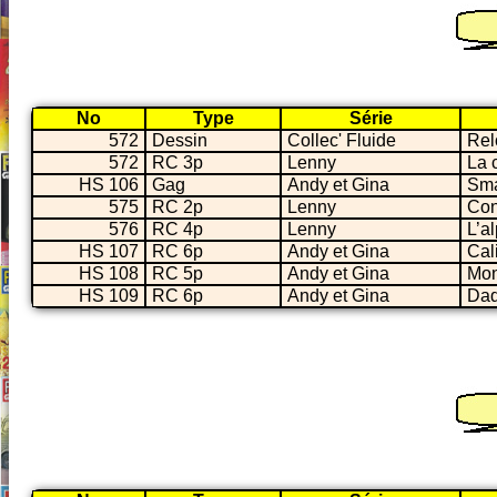
No
Type
Série
572
Dessin
Collec' Fluide
Re
572
RC 3p
Lenny
La 
HS 106
Gag
Andy et Gina
Sma
575
RC 2p
Lenny
Con
576
RC 4p
Lenny
L’a
HS 107
RC 6p
Andy et Gina
Cal
HS 108
RC 5p
Andy et Gina
Mo
HS 109
RC 6p
Andy et Gina
Dad