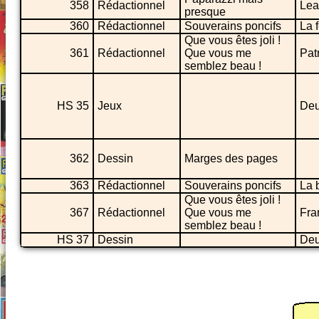
358
Rédactionnel
Lea
presque
360
Rédactionnel
Souverains poncifs
La 
Que vous êtes joli !
361
Rédactionnel
Que vous me
Pat
semblez beau !
HS 35
Jeux
Deu
362
Dessin
Marges des pages
363
Rédactionnel
Souverains poncifs
La 
Que vous êtes joli !
367
Rédactionnel
Que vous me
Fra
semblez beau !
HS 37
Dessin
Deu