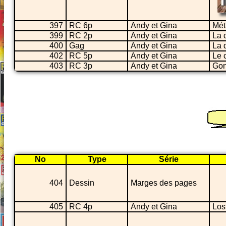
397
RC 6p
Andy et Gina
Mét
399
RC 2p
Andy et Gina
La 
400
Gag
Andy et Gina
La 
402
RC 5p
Andy et Gina
Le 
403
RC 3p
Andy et Gina
Gon
No
Type
Série
404
Dessin
Marges des pages
405
RC 4p
Andy et Gina
Los