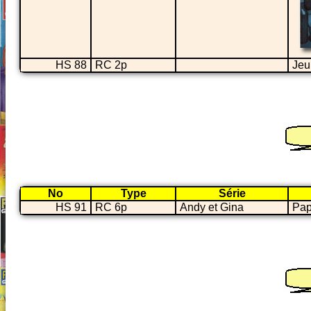
HS 88
RC 2p
Jeu
No
Type
Série
HS 91
RC 6p
Andy et Gina
Pa