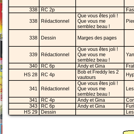
338
RC 2p
Fast
Que vous êtes joli !
338
Rédactionnel
Que vous me
Pie
semblez beau !
338
Dessin
Marges des pages
Que vous êtes joli !
339
Rédactionnel
Que vous me
Yan
semblez beau !
340
RC 6p
Andy et Gina
Frat
Bob et Freddy les 2
HS 28
RC 4p
Hyp
vautours
Que vous êtes joli !
341
Rédactionnel
Que vous me
Les
semblez beau !
341
RC 4p
Andy et Gina
Com
343
RC 6p
Andy et Gina
Fur
HS 29
Dessin
Les