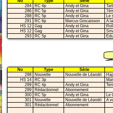
No
Type
Série
284
RC 4p
Andy et Gina
Tart
286
RC 5p
Andy et Gina
7èm
288
RC 5p
Andy et Gina
Le 
291
RC 6p
Marcus Grocaisson
A l
HS 12
Gag
Andy et Gina
Rol
HS 12
Gag
Andy et Gina
Sma
293
RC 5p
Andy et Gina
Edu
No
Type
Série
298
Nouvelle
Nouvelle de Léandri
Hap
HS 14
RC 3p
Mar
299
RC 4p
Andy et Gina
Ter
299
Rédactionnel
Abonnement
300
RC 5p
Andy et Gina
Le 
301
Nouvelle
Nouvelle de Léandri
A v
301
Rédactionnel
Abonnement