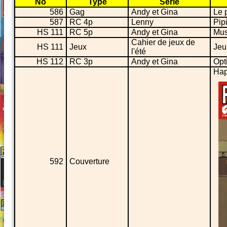
No
Type
Série
586
Gag
Andy et Gina
Le 
587
RC 4p
Lenny
Pip
HS 111
RC 5p
Andy et Gina
Mus
Cahier de jeux de
HS 111
Jeux
Jeu
l'été
HS 112
RC 3p
Andy et Gina
Opt
Hap
592
Couverture