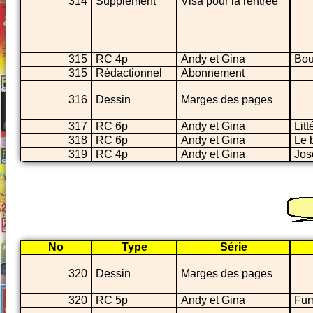
314
Supplément
Visa pour la rentrée
315
RC 4p
Andy et Gina
Bou
315
Rédactionnel
Abonnement
316
Dessin
Marges des pages
317
RC 6p
Andy et Gina
Litt
318
RC 6p
Andy et Gina
Le 
319
RC 4p
Andy et Gina
José
No
Type
Série
320
Dessin
Marges des pages
320
RC 5p
Andy et Gina
Fum