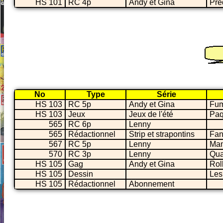
HS 101
RC 4p
Andy et Gina
Pré
No
Type
Série
HS 103
RC 5p
Andy et Gina
Fum
HS 103
Jeux
Jeux de l'été
Paq
565
RC 6p
Lenny
565
Rédactionnel
Strip et strapontins
Fan
567
RC 5p
Lenny
Ma
570
RC 3p
Lenny
Qua
HS 105
Gag
Andy et Gina
Rol
HS 105
Dessin
Les 
HS 105
Rédactionnel
Abonnement