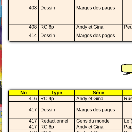
408
Dessin
Marges des pages
408
RC 6p
Andy et Gina
Peu
414
Dessin
Marges des pages
No
Type
Série
416
RC 4p
Andy et Gina
Rus
417
Dessin
Marges des pages
417
Rédactionnel
Gens du monde
Le 
417
RC 6p
Andy et Gina
Pa