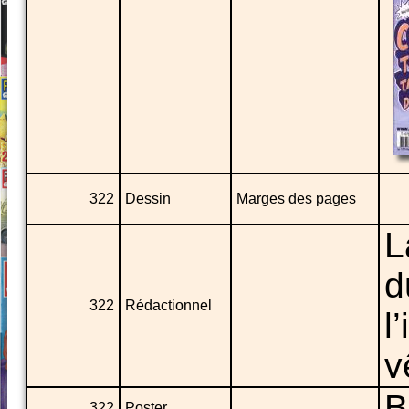
322
Dessin
Marges des pages
L
d
322
Rédactionnel
l
v
B
322
Poster