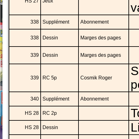
HS 27
Jeux
v
338
Supplément
Abonnement
338
Dessin
Marges des pages
339
Dessin
Marges des pages
S
339
RC 5p
Cosmik Roger
p
340
Supplément
Abonnement
T
HS 28
RC 2p
L
HS 28
Dessin