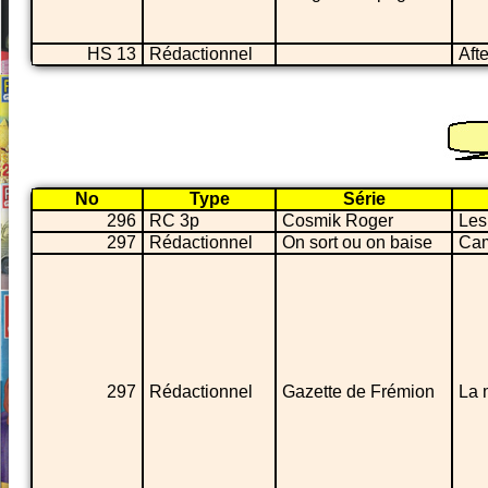
HS 13
Rédactionnel
Afte
No
Type
Série
296
RC 3p
Cosmik Roger
Les
297
Rédactionnel
On sort ou on baise
Cam
297
Rédactionnel
Gazette de Frémion
La 