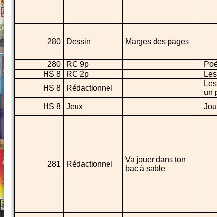
280
Dessin
Marges des pages
280
RC 9p
Poé
HS 8
RC 2p
Les
Les
HS 8
Rédactionnel
un 
HS 8
Jeux
Jou
Va jouer dans ton
281
Rédactionnel
bac à sable