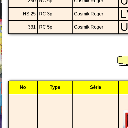
U
330
RC 5p
Cosmik Roger
L
HS 25
RC 3p
Cosmik Roger
U
331
RC 5p
Cosmik Roger
No
Type
Série