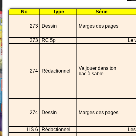
No
Type
Série
273
Dessin
Marges des pages
273
RC 5p
Le 
Va jouer dans ton
274
Rédactionnel
bac à sable
274
Dessin
Marges des pages
HS 6
Rédactionnel
Les