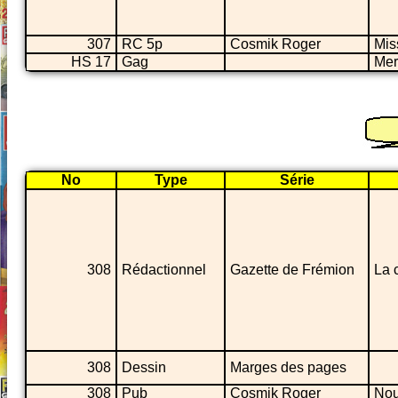
307
RC 5p
Cosmik Roger
Mis
HS 17
Gag
Mer
No
Type
Série
308
Rédactionnel
Gazette de Frémion
La 
308
Dessin
Marges des pages
308
Pub
Cosmik Roger
Nou