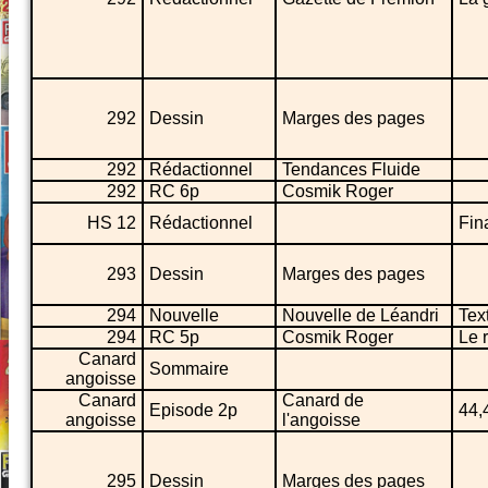
292
Dessin
Marges des pages
292
Rédactionnel
Tendances Fluide
292
RC 6p
Cosmik Roger
HS 12
Rédactionnel
Fin
293
Dessin
Marges des pages
294
Nouvelle
Nouvelle de Léandri
Text
294
RC 5p
Cosmik Roger
Le 
Canard
Sommaire
angoisse
Canard
Canard de
Episode 2p
44,
angoisse
l'angoisse
295
Dessin
Marges des pages