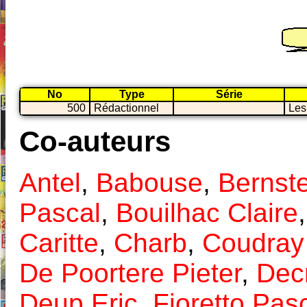
No
Type
Série
500
Rédactionnel
Les
Co-auteurs
Antel
,
Babouse
,
Bernste
Pascal
,
Bouilhac Claire
Caritte
,
Charb
,
Coudray
De Poortere Pieter
,
Dec
Deup Eric
,
Fioretto Pas