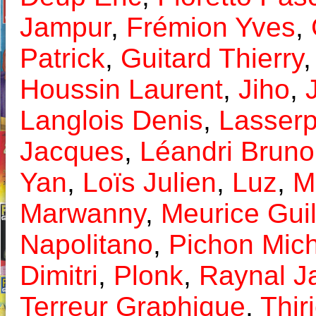
Jampur
,
Frémion Yves
,
Patrick
,
Guitard Thierry
Houssin Laurent
,
Jiho
,
J
Langlois Denis
,
Lasser
Jacques
,
Léandri Bruno
Yan
,
Loïs Julien
,
Luz
,
M
Marwanny
,
Meurice Gui
Napolitano
,
Pichon Mich
Dimitri
,
Plonk
,
Raynal J
Terreur Graphique
,
Thir