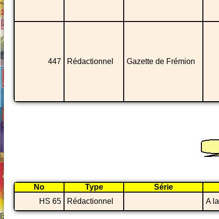
447
Rédactionnel
Gazette de Frémion
No
Type
Série
HS 65
Rédactionnel
A l