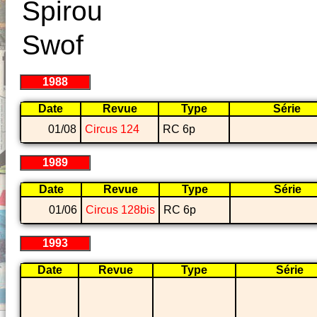
Spirou
Swof
1988
Date
Revue
Type
Série
01/08
Circus 124
RC 6p
1989
Date
Revue
Type
Série
01/06
Circus 128bis
RC 6p
1993
Date
Revue
Type
Série