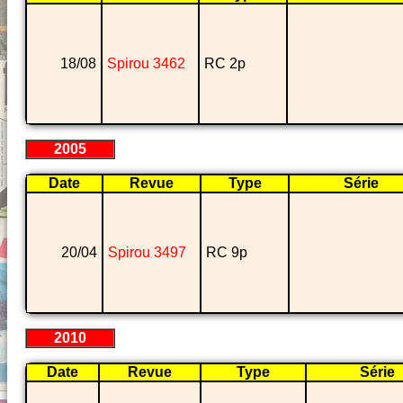
18/08
Spirou 3462
RC 2p
2005
Date
Revue
Type
Série
20/04
Spirou 3497
RC 9p
2010
Date
Revue
Type
Série