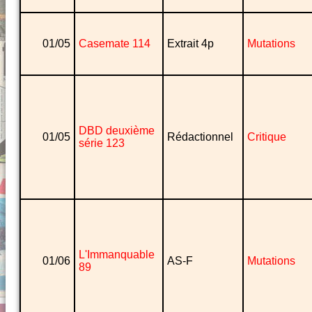
01/05
Casemate 114
Extrait 4p
Mutations
DBD deuxième
01/05
Rédactionnel
Critique
série 123
L'Immanquable
01/06
AS-F
Mutations
89