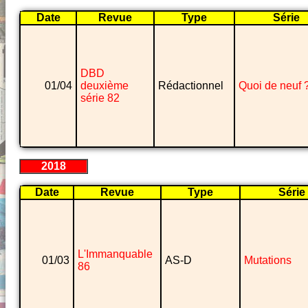
Date
Revue
Type
Série
DBD
01/04
deuxième
Rédactionnel
Quoi de neuf 
série 82
2018
Date
Revue
Type
Série
L'Immanquable
01/03
AS-D
Mutations
86