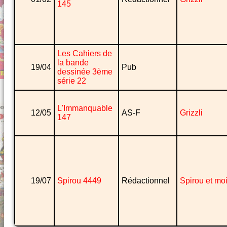
145
Les Cahiers de
la bande
19/04
Pub
dessinée 3ème
série 22
L'Immanquable
12/05
AS-F
Grizzli
147
19/07
Spirou 4449
Rédactionnel
Spirou et mo