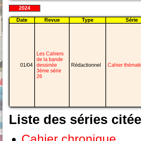
2024
Date
Revue
Type
Série
Les Cahiers
de la bande
01/04
dessinée
Rédactionnel
Cahier thémat
3ème série
26
Liste des séries cité
Cahier chronique