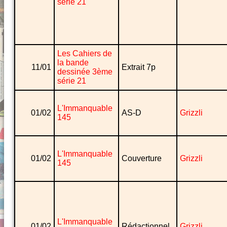
série 21
Les Cahiers de
la bande
11/01
Extrait 7p
dessinée 3ème
série 21
L'Immanquable
01/02
AS-D
Grizzli
145
L'Immanquable
01/02
Couverture
Grizzli
145
L'Immanquable
01/02
Rédactionnel
Grizzli