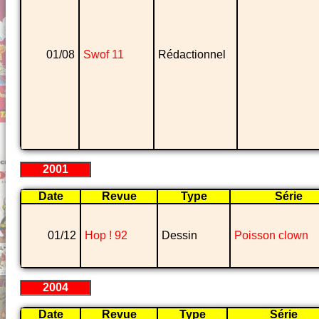
01/08
Swof 11
Rédactionnel
2001
Date
Revue
Type
Série
01/12
Hop ! 92
Dessin
Poisson clown
2004
Date
Revue
Type
Série