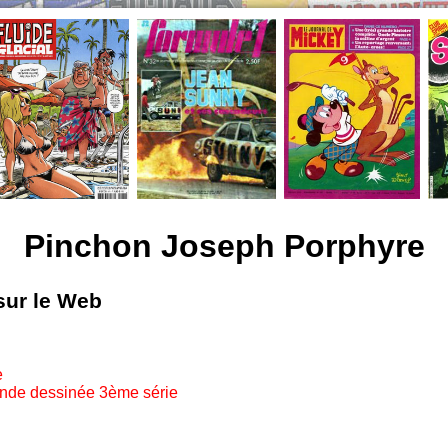
Pinchon Joseph Porphyre
sur le Web
e
ande dessinée 3ème série