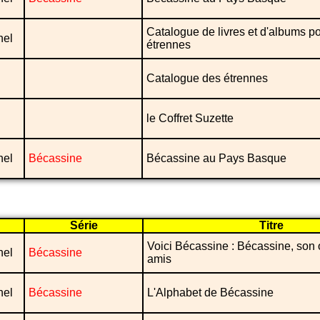
Catalogue de livres et d'albums po
nel
étrennes
Catalogue des étrennes
le Coffret Suzette
nel
Bécassine
Bécassine au Pays Basque
Série
Titre
Voici Bécassine : Bécassine, son 
nel
Bécassine
amis
nel
Bécassine
L'Alphabet de Bécassine