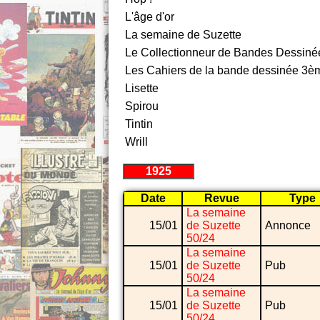
L'âge d'or
La semaine de Suzette
Le Collectionneur de Bandes Dessiné
Les Cahiers de la bande dessinée 3èm
Lisette
Spirou
Tintin
Wrill
1925
Date
Revue
Type
La semaine
15/01
de Suzette
Annonce
50/24
La semaine
15/01
de Suzette
Pub
50/24
La semaine
15/01
de Suzette
Pub
50/24