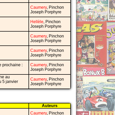
Caumery
, Pinchon
Joseph Porphyre
Hellèle
, Pinchon
Joseph Porphyre
Caumery
, Pinchon
Joseph Porphyre
Caumery
, Pinchon
Joseph Porphyre
e prochaine :
Caumery
, Pinchon
Joseph Porphyre
ine au
Caumery
, Pinchon
u 5 janvier
Joseph Porphyre
Auteurs
Caumery
, Pinchon