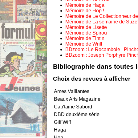
Mémoire de Haga
Mémoire de Hop !
Mémoire de Le Collectionneur d
Mémoire de La semaine de Suzet
Mémoire de Lisette
Mémoire de Spirou
Mémoire de Tintin
Mémoire de Wrill
BDzoom : Le Rocambole : Pincho
BDzoom : Joseph Porphyre Pincho
Bibliographie dans toutes 
Choix des revues à afficher
Ames Vaillantes
Beaux Arts Magazine
Cap'taine Sabord
DBD deuxième série
Giff Wiff
Haga
Hop !