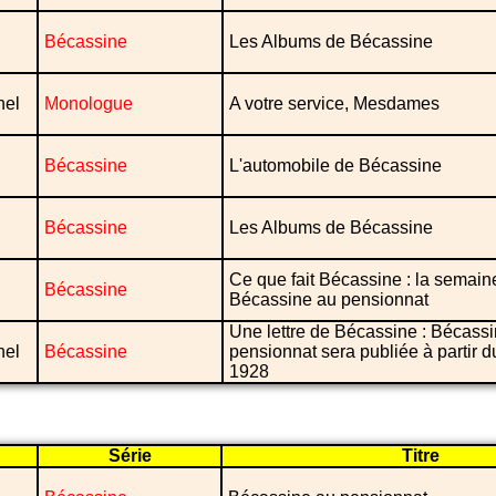
Bécassine
Les Albums de Bécassine
nel
Monologue
A votre service, Mesdames
Bécassine
L'automobile de Bécassine
Bécassine
Les Albums de Bécassine
Ce que fait Bécassine : la semain
Bécassine
Bécassine au pensionnat
Une lettre de Bécassine : Bécass
nel
Bécassine
pensionnat sera publiée à partir d
1928
Série
Titre