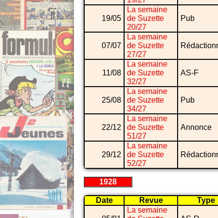
La semaine
19/05
de Suzette
Pub
20/27
La semaine
07/07
de Suzette
Rédaction
27/27
La semaine
11/08
de Suzette
AS-F
32/27
La semaine
25/08
de Suzette
Pub
34/27
La semaine
22/12
de Suzette
Annonce
51/27
La semaine
29/12
de Suzette
Rédaction
52/27
1928
Date
Revue
Type
La semaine