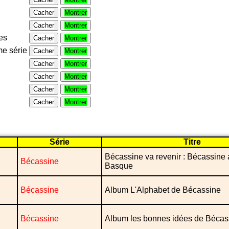
Cacher
Montrer
Cacher
Montrer
es
Cacher
Montrer
e série
Cacher
Montrer
Cacher
Montrer
Cacher
Montrer
Cacher
Montrer
Cacher
Montrer
Série
Titre
Bécassine va revenir : Bécassine
Bécassine
Basque
Bécassine
Album L'Alphabet de Bécassine
Bécassine
Album les bonnes idées de Bécas