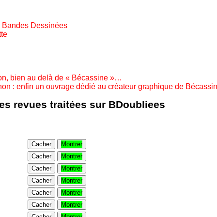
e Bandes Dessinées
te
n, bien au delà de « Bécassine »…
n : enfin un ouvrage dédié au créateur graphique de Bécassine
les revues traitées sur BDoubliees
Cacher
Montrer
Cacher
Montrer
Cacher
Montrer
Cacher
Montrer
Cacher
Montrer
Cacher
Montrer
Cacher
Montrer