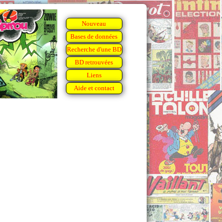
Nouveau
Bases de données
Recherche d'une BD
BD retrouvées
Liens
Aide et contact