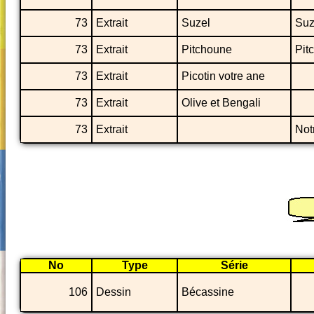
73
Extrait
Suzel
Suz
73
Extrait
Pitchoune
Pit
73
Extrait
Picotin votre ane
73
Extrait
Olive et Bengali
73
Extrait
Not
No
Type
Série
106
Dessin
Bécassine