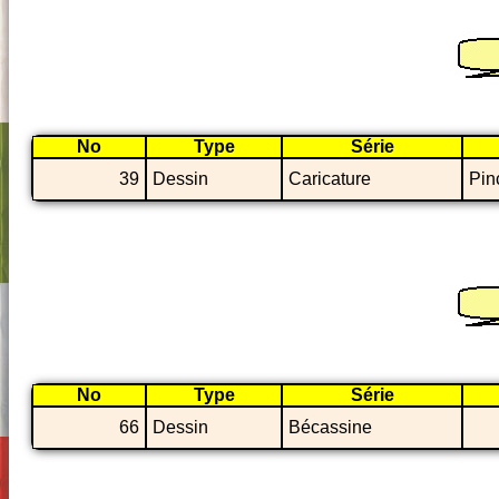
No
Type
Série
39
Dessin
Caricature
Pin
No
Type
Série
66
Dessin
Bécassine