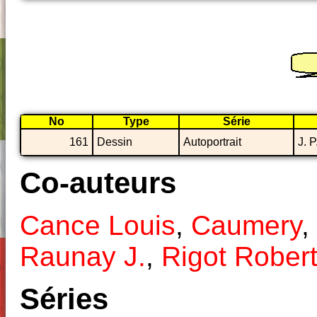
No
Type
Série
161
Dessin
Autoportrait
J. 
Co-auteurs
Cance Louis
,
Caumery
,
Raunay J.
,
Rigot Rober
Séries