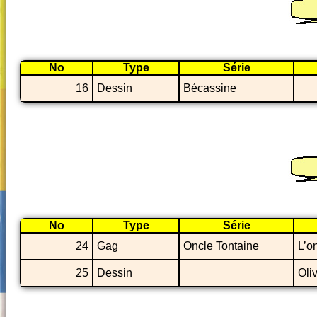
No
Type
Série
16
Dessin
Bécassine
No
Type
Série
24
Gag
Oncle Tontaine
L’o
25
Dessin
Oli