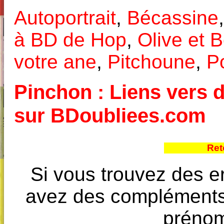
Autoportrait
,
Bécassine
à BD de Hop
,
Olive et 
votre ane
,
Pitchoune
,
Po
Pinchon : Liens vers d
sur BDoubliees.com
Ret
Si vous trouvez des e
avez des compléments à
prénoms