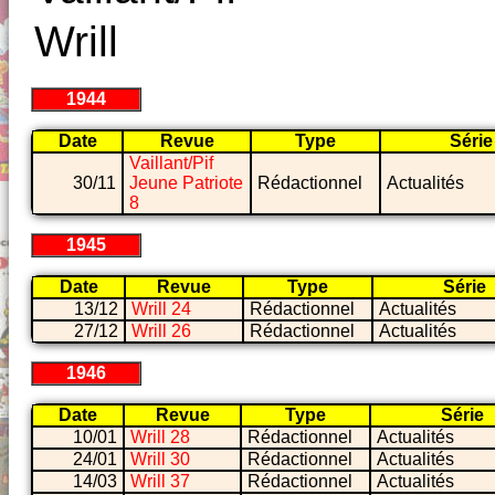
Wrill
1944
Date
Revue
Type
Série
Vaillant/Pif
30/11
Jeune Patriote
Rédactionnel
Actualités
8
1945
Date
Revue
Type
Série
13/12
Wrill 24
Rédactionnel
Actualités
27/12
Wrill 26
Rédactionnel
Actualités
1946
Date
Revue
Type
Série
10/01
Wrill 28
Rédactionnel
Actualités
24/01
Wrill 30
Rédactionnel
Actualités
14/03
Wrill 37
Rédactionnel
Actualités