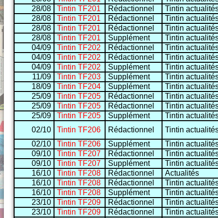
28/08
Tintin TF201
Rédactionnel
Tintin actualité
28/08
Tintin TF201
Rédactionnel
Tintin actualité
28/08
Tintin TF201
Rédactionnel
Tintin actualité
28/08
Tintin TF201
Supplément
Tintin actualité
04/09
Tintin TF202
Rédactionnel
Tintin actualité
04/09
Tintin TF202
Rédactionnel
Tintin actualité
04/09
Tintin TF202
Supplément
Tintin actualité
11/09
Tintin TF203
Supplément
Tintin actualité
18/09
Tintin TF204
Supplément
Tintin actualité
25/09
Tintin TF205
Rédactionnel
Tintin actualité
25/09
Tintin TF205
Rédactionnel
Tintin actualité
25/09
Tintin TF205
Supplément
Tintin actualité
02/10
Tintin TF206
Rédactionnel
Tintin actualité
02/10
Tintin TF206
Supplément
Tintin actualité
09/10
Tintin TF207
Rédactionnel
Tintin actualité
09/10
Tintin TF207
Supplément
Tintin actualité
16/10
Tintin TF208
Rédactionnel
Actualités
16/10
Tintin TF208
Rédactionnel
Tintin actualité
16/10
Tintin TF208
Supplément
Tintin actualité
23/10
Tintin TF209
Rédactionnel
Tintin actualité
23/10
Tintin TF209
Rédactionnel
Tintin actualité