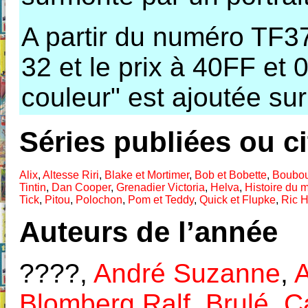
A partir du numéro TF3
32 et le prix à 40FF et
couleur" est ajoutée sur 
Séries publiées ou c
Alix
,
Altesse Riri
,
Blake et Mortimer
,
Bob et Bobette
,
Boubou
Tintin
,
Dan Cooper
,
Grenadier Victoria
,
Helva
,
Histoire du 
Tick
,
Pitou
,
Polochon
,
Pom et Teddy
,
Quick et Flupke
,
Ric 
Auteurs de l’année
????,
André Suzanne
,
Blomberg Ralf
,
Brulé
,
C