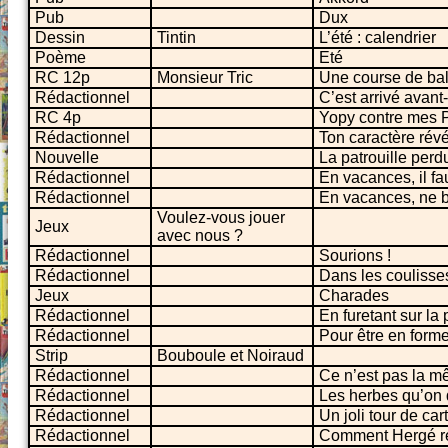
Pub
Dux
Dessin
Tintin
L’été : calendrier
Poème
Eté
RC 12p
Monsieur Tric
Une course de ba
Rédactionnel
C’est arrivé avant-
RC 4p
Yopy contre mes P
Rédactionnel
Ton caractère rév
Nouvelle
La patrouille perd
Rédactionnel
En vacances, il fa
Rédactionnel
En vacances, ne b
Voulez-vous jouer
Jeux
avec nous ?
Rédactionnel
Sourions !
Rédactionnel
Dans les coulisses
Jeux
Charades
Rédactionnel
En furetant sur la
Rédactionnel
Pour être en form
Strip
Bouboule et Noiraud
Rédactionnel
Ce n’est pas la mê
Rédactionnel
Les herbes qu’on 
Rédactionnel
Un joli tour de car
Rédactionnel
Comment Hergé ré