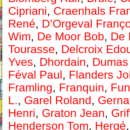
Cipriani
,
Craenhals Fra
René
,
D’Orgeval Franço
Wim
,
De Moor Bob
,
De 
Tourasse
,
Delcroix Edo
Yves
,
Dhordain
,
Dumas 
Féval Paul
,
Flanders J
Framling
,
Franquin
,
Fun
L.
,
Garel Roland
,
Gernay
Henri
,
Graton Jean
,
Gri
Henderson Tom
,
Hergé