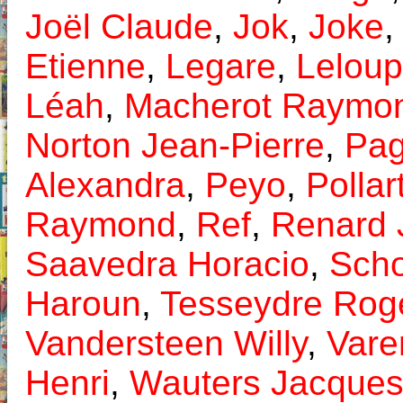
Joël Claude
,
Jok
,
Joke
Etienne
,
Legare
,
Leloup
Léah
,
Macherot Raymo
Norton Jean-Pierre
,
Pag
Alexandra
,
Peyo
,
Pollar
Raymond
,
Ref
,
Renard 
Saavedra Horacio
,
Scho
Haroun
,
Tesseydre Rog
Vandersteen Willy
,
Vare
Henri
,
Wauters Jacque