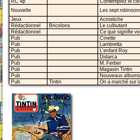
RC 4p
Contemplez le ciel
Nouvelle
Les sept robinson
Jeux
Acrostiche
Rédactionnel
Bricolons
Le culbutant
Rédactionnel
Ce que signifie v
Pub
Cinette
Pub
Lambretta
Pub
L’enfant Roy
Pub
Didarca
Pub
M. Ferber
Pub
Magasin Tintin
Pub
Nouveaux albums
Pub
Tintin
On a marché sur l