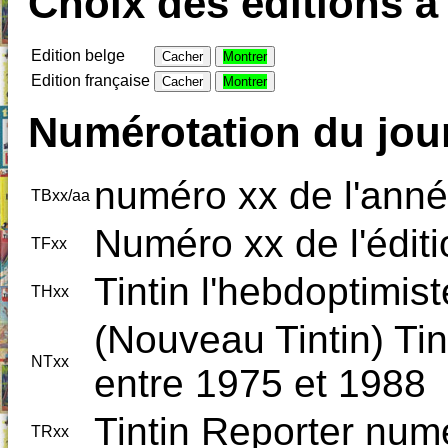
Choix des éditions à 
Edition belge
Cacher
Montrer
Edition française
Cacher
Montrer
Numérotation du jour
numéro xx de l'anné
TBxx/aa
Numéro xx de l'édit
TFxx
Tintin l'hebdoptimi
THxx
(Nouveau Tintin) Tin
NTxx
entre 1975 et 1988
Tintin Reporter num
TRxx