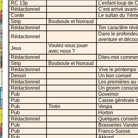
RC 13p
L’enfant-loup de 
Rédactionnel
C’est arrivé avant-
Conte
Le sultan du Yém
Strip
Bouboule et Noiraud
Rédactionnel
Ton caractère rév
Dans le profondeur
Rédactionnel
aventure et découv
Voulez-vous jouer
Jeux
avec nous ?
Rédactionnel
Dites-moi comment 
Strip
Bouboule et Noiraud
Rédactionnel
Vive le printemps !
Dessin
Un bon conseil
Rédactionnel
Les premières au
Rédactionnel
Un groom conscie
Pub
Governor
Pub
Caisse générale d’
Pub
Tintin
Vespa
Pub
Horton
Rédactionnel
Quelques conseils
Pub
Brasseries Vande
Pub
Franco-Suisse
Pub
Akkord