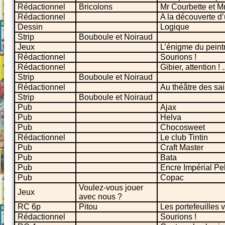
Rédactionnel
Bricolons
Mr Courbette et 
Rédactionnel
A la découverte d
Dessin
Logique
Strip
Bouboule et Noiraud
Jeux
L’énigme du peint
Rédactionnel
Sourions !
Rédactionnel
Gibier, attention ! 
Strip
Bouboule et Noiraud
Rédactionnel
Au théâtre des sa
Strip
Bouboule et Noiraud
Pub
Ajax
Pub
Helva
Pub
Chocosweet
Rédactionnel
Le club Tintin
Pub
Craft Master
Pub
Bata
Pub
Encre Impérial Pel
Pub
Copac
Voulez-vous jouer
Jeux
avec nous ?
RC 6p
Pitou
Les portefeuilles 
Rédactionnel
Sourions !