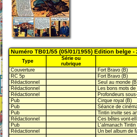
Numéro TB01/55 (05/01/1955) Edition belge -
Série ou
Type
rubrique
Couverture
Fort Bravo (B)
RC 5p
Fort Bravo (B)
Rédactionnel
Seul au monde (B
Rédactionnel
Les bons mots de
Rédactionnel
Profondeurs sous-
Pub
Cirque royal (B)
Pub
Séance de cinéma
Pub
Tintin invite ses 
Rédactionnel
Ces bêtes vont-elle
Pub
L’almanach Tintin
Rédactionnel
Un bel album de fa