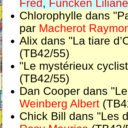
Fred
,
Funcken Lilian
Chlorophylle dans "P
par
Macherot Raymo
Alix dans "La tiare d’
(TB42/55)
"Le mystérieux cyclis
(TB42/55)
Dan Cooper dans "Le m
Weinberg Albert
(TB4
Chick Bill dans "Les 