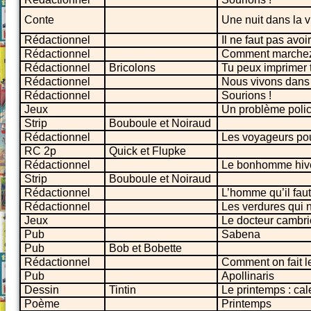
Conte
Une nuit dans la v
Rédactionnel
Il ne faut pas avoi
Rédactionnel
Comment marchez
Rédactionnel
Bricolons
Tu peux imprimer 
Rédactionnel
Nous vivons dans 
Rédactionnel
Sourions !
Jeux
Un problème polici
Strip
Bouboule et Noiraud
Rédactionnel
Les voyageurs pour
RC 2p
Quick et Flupke
Rédactionnel
Le bonhomme hiver
Strip
Bouboule et Noiraud
Rédactionnel
L’homme qu’il faut
Rédactionnel
Les verdures qui n
Jeux
Le docteur cambri
Pub
Sabena
Pub
Bob et Bobette
Rédactionnel
Comment on fait le
Pub
Apollinaris
Dessin
Tintin
Le printemps : cal
Poème
Printemps