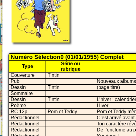
Numéro Sélection0 (01/01/1955) Complet
Série ou
Type
rubrique
Couverture
Tintin
Pub
Nouveaux albums
Dessin
Tintin
(page titre)
Sommaire
Dessin
Tintin
L’hiver : calendrie
Poème
Hiver
RC 12p
Pom et Teddy
Pom et Teddy mèn
Rédactionnel
C’est arrivé avant-
Rédactionnel
Ton caractère rév
Rédactionnel
De l’enclume au 
Rédactionnel
Sourions !