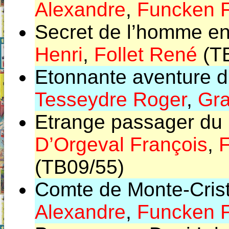
Alexandre
,
Funcken 
Secret de l’homme en
Henri
,
Follet René
(TB
Etonnante aventure du
Tesseydre Roger
,
Gra
Etrange passager du 
D’Orgeval François
,
(TB09/55)
Comte de Monte-Crist
Alexandre
,
Funcken 