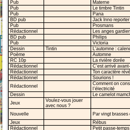
Pub
Materne
Pub
Le timbre Tintin
Pub
Pana
BD pub
Jack Inno reporter
Pub
Prosmans
Rédactionnel
Les anges gardien
BD pub
Philips
Pub
Victoria
Dessin
Tintin
L’automne : calend
Poème
Automne
RC 10p
La rivière dorée
Rédactionnel
C’est arrivé avant-
Rédactionnel
Ton caractère rév
Rédactionnel
Sourions !
Comment on constru
Rédactionnel
l’électricité
Dessin
Le camelot mamc
Voulez-vous jouer
Jeux
avec nous ?
Nouvelle
Par vingt brasses
Jeux
Rébus
Rédactionnel
Petit passe-temps