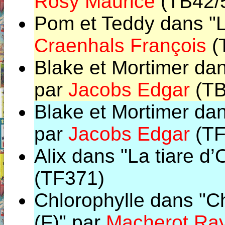
Rosy Maurice
(TB42/
Pom et Teddy dans "Le
Craenhals François
(
Blake et Mortimer dan
par
Jacobs Edgar
(TB
Blake et Mortimer dan
par
Jacobs Edgar
(TF
Alix dans "La tiare d’
(TF371)
Chlorophylle dans "Ch
(F)" par
Macherot Ra