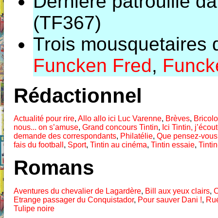
Dernière patrouille d
(TF367)
Trois mousquetaires 
Funcken Fred
,
Funcke
Rédactionnel
Actualité pour rire
,
Allo allo ici Luc Varenne
,
Brèves
,
Bricol
nous... on s’amuse
,
Grand concours Tintin
,
Ici Tintin, j’écou
demande des correspondants
,
Philatélie
,
Que pensez-vous 
fais du football
,
Sport
,
Tintin au cinéma
,
Tintin essaie
,
Tinti
Romans
Aventures du chevalier de Lagardère
,
Bill aux yeux clairs
,
C
Etrange passager du Conquistador
,
Pour sauver Dani !
,
Rué
Tulipe noire