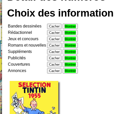
Choix des informations
Bandes dessinées
Cacher
Montrer
Rédactionnel
Cacher
Montrer
Jeux et concours
Cacher
Montrer
Romans et nouvelles
Cacher
Montrer
Suppléments
Cacher
Montrer
Publicités
Cacher
Montrer
Couvertures
Cacher
Montrer
Annonces
Cacher
Montrer