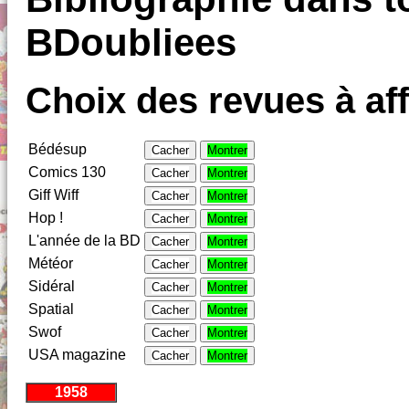
BDoubliees
Choix des revues à aff
Bédésup
Cacher
Montrer
Comics 130
Cacher
Montrer
Giff Wiff
Cacher
Montrer
Hop !
Cacher
Montrer
L'année de la BD
Cacher
Montrer
Météor
Cacher
Montrer
Sidéral
Cacher
Montrer
Spatial
Cacher
Montrer
Swof
Cacher
Montrer
USA magazine
Cacher
Montrer
1958