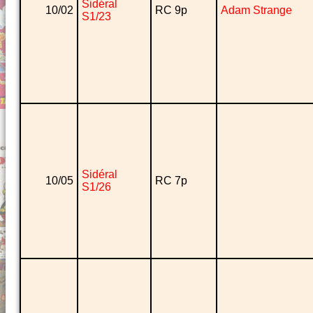
Sidéral
10/02
RC 9p
Adam Strange
S1/23
Sidéral
10/05
RC 7p
S1/26