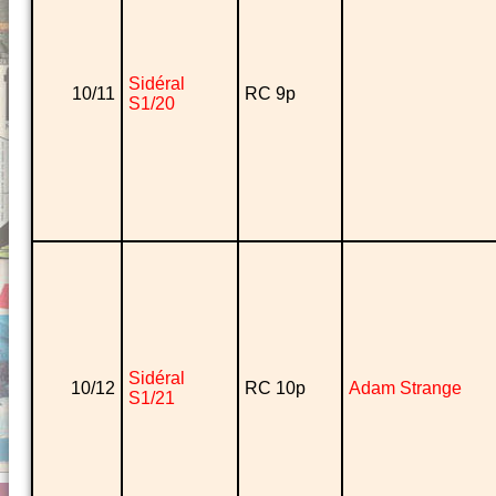
Sidéral
10/11
RC 9p
S1/20
Sidéral
10/12
RC 10p
Adam Strange
S1/21