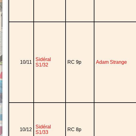
Sidéral
10/11
RC 9p
Adam Strange
S1/32
Sidéral
10/12
RC 8p
S1/33