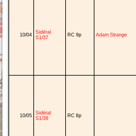
Sidéral
10/04
RC 9p
Adam Strange
S1/37
Sidéral
10/05
RC 8p
S1/38