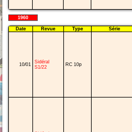
1960
Date
Revue
Type
Série
Sidéral
10/01
RC 10p
S1/22