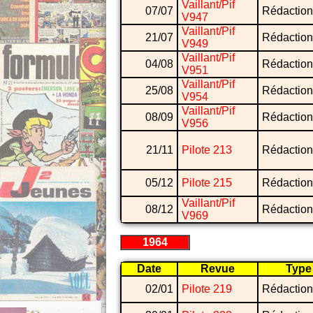
Vaillant/Pif
07/07
Rédaction
V947
Vaillant/Pif
21/07
Rédaction
V949
Vaillant/Pif
04/08
Rédaction
V951
Vaillant/Pif
25/08
Rédaction
V954
Vaillant/Pif
08/09
Rédaction
V956
21/11
Pilote 213
Rédaction
05/12
Pilote 215
Rédaction
Vaillant/Pif
08/12
Rédaction
V969
1964
Date
Revue
Type
02/01
Pilote 219
Rédaction