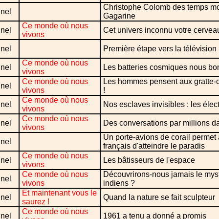
Christophe Colomb des temps mo
nel
Gagarine
Ce monde où nous
nel
Cet univers inconnu votre cervea
vivons
nel
Première étape vers la télévisio
Ce monde où nous
nel
Les batteries cosmiques nous b
vivons
Ce monde où nous
Les hommes pensent aux gratte-c
nel
vivons
!
Ce monde où nous
nel
Nos esclaves invisibles : les élec
vivons
Ce monde où nous
nel
Des conversations par millions da
vivons
Un porte-avions de corail permet 
nel
français d'atteindre le paradis
Ce monde où nous
nel
Les bâtisseurs de l'espace
vivons
Ce monde où nous
Découvrirons-nous jamais le mys
nel
vivons
indiens ?
Et maintenant vous le
nel
Quand la nature se fait sculpteur
saurez !
Ce monde où nous
nel
1961 a tenu a donné a promis