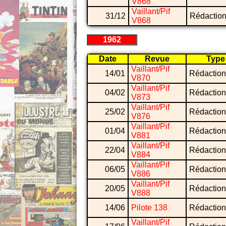
V868
Vaillant/Pif
31/12
Rédaction
V868
1962
Date
Revue
Type
Vaillant/Pif
14/01
Rédaction
V870
Vaillant/Pif
04/02
Rédaction
V873
Vaillant/Pif
25/02
Rédaction
V876
Vaillant/Pif
01/04
Rédaction
V881
Vaillant/Pif
22/04
Rédaction
V884
Vaillant/Pif
06/05
Rédaction
V886
Vaillant/Pif
20/05
Rédaction
V888
14/06
Pilote 138
Rédaction
Vaillant/Pif