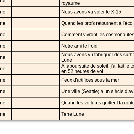
nel
royaume
nel
Nous avons vu voler le X-15
nel
Quand les profs retournent à l'éco
nel
Comment vivront les cosmonautes 
nel
Notre ami le froid
Nous avons vu fabriquer des sur
nel
Lune
A lapoursuite de soleil, j'ai fait le
nel
en 52 heures de vol
nel
Feux d'artifices sous la mer
nel
Une ville (Seattle) a un siècle d'a
nel
Quand les voitures quittent la rout
nel
Terre Lune