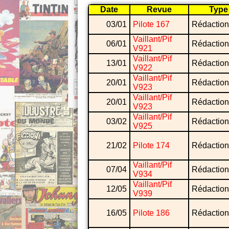
Date
Revue
Type
03/01
Pilote 167
Rédaction
Vaillant/Pif
06/01
Rédaction
V921
Vaillant/Pif
13/01
Rédaction
V922
Vaillant/Pif
20/01
Rédaction
V923
Vaillant/Pif
20/01
Rédaction
V923
Vaillant/Pif
03/02
Rédaction
V925
21/02
Pilote 174
Rédaction
Vaillant/Pif
07/04
Rédaction
V934
Vaillant/Pif
12/05
Rédaction
V939
16/05
Pilote 186
Rédaction