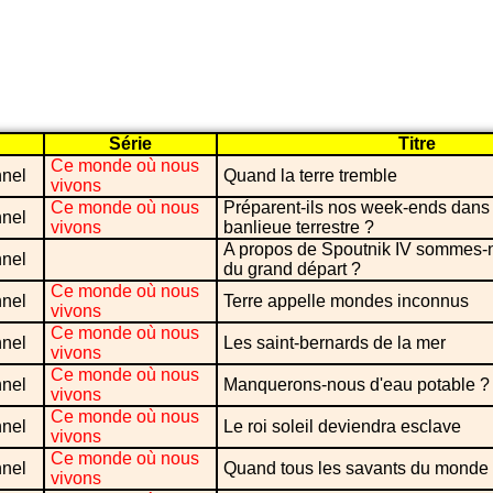
Série
Titre
Ce monde où nous
nnel
Quand la terre tremble
vivons
Ce monde où nous
Préparent-ils nos week-ends dans
nnel
vivons
banlieue terrestre ?
A propos de Spoutnik IV sommes-no
nnel
du grand départ ?
Ce monde où nous
nnel
Terre appelle mondes inconnus
vivons
Ce monde où nous
nnel
Les saint-bernards de la mer
vivons
Ce monde où nous
nnel
Manquerons-nous d'eau potable ?
vivons
Ce monde où nous
nnel
Le roi soleil deviendra esclave
vivons
Ce monde où nous
nnel
Quand tous les savants du monde
vivons