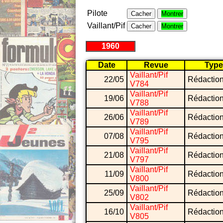
Pilote
Cacher
Montrer
Vaillant/Pif
Cacher
Montrer
1960
Date
Revue
Type
Vaillant/Pif
22/05
Rédactio
V784
Vaillant/Pif
19/06
Rédactio
V788
Vaillant/Pif
26/06
Rédactio
V789
Vaillant/Pif
07/08
Rédactio
V795
Vaillant/Pif
21/08
Rédactio
V797
Vaillant/Pif
11/09
Rédactio
V800
Vaillant/Pif
25/09
Rédactio
V802
Vaillant/Pif
16/10
Rédactio
V805