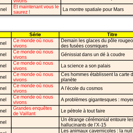
vivons
Et maintenant vous le
nel
La montre spatiale pour Mars
saurez !
Série
Titre
Ce monde où nous
Demain les glaces du pôle rougeoi
nel
vivons
des fusées cosmiques
Ce monde où nous
nel
Génissiat dans un dé à coudre
vivons
Ce monde où nous
nel
La science a son palais
vivons
Ce monde où nous
Ces hommes établissent la carte d'
nel
vivons
planète
Ce monde où nous
nel
A l'école du cosmos
vivons
Ce monde où nous
nel
A problèmes gigantesques : moye
vivons
Grandes enquêtes
nel
Le pétrole à tout faire
de Vaillant
Un étrange cérémonial entoure les
nel
hallucinants de l'X-15
Les animaux cavernicoles : la nuit 