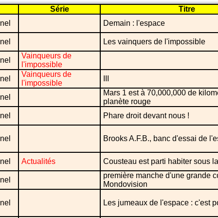
Série
Titre
nel
Demain : l'espace
nel
Les vainquers de l'impossible
Vainqueurs de
nel
l'impossible
Vainqueurs de
nel
III
l'impossible
Mars 1 est à 70,000,000 de kilom
nel
planète rouge
nel
Phare droit devant nous !
nel
Brooks A.F.B., banc d'essai de l'
nel
Actualités
Cousteau est parti habiter sous l
première manche d'une grande c
nel
Mondovision
nel
Les jumeaux de l'espace : c'est 