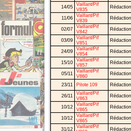
Vaillant/Pif
14/05
Rédaction
V835
Vaillant/Pif
11/06
Rédaction
V839
Vaillant/Pif
02/07
Rédaction
V842
Vaillant/Pif
03/09
Rédaction
V851
Vaillant/Pif
24/09
Rédaction
V854
Vaillant/Pif
15/10
Rédaction
V857
Vaillant/Pif
05/11
Rédaction
V860
23/11
Pilote 109
Rédaction
Vaillant/Pif
26/11
Rédaction
V863
Vaillant/Pif
10/12
Rédaction
V865
Vaillant/Pif
10/12
Rédaction
V865
Vaillant/Pif
31/12
Rédaction