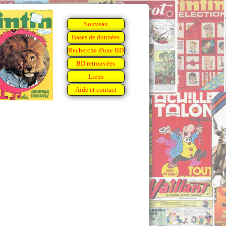
Nouveau
Bases de données
Recherche d'une BD
BD retrouvées
Liens
Aide et contact