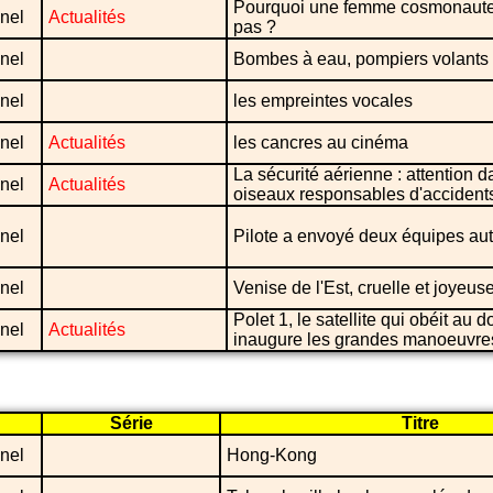
Pourquoi une femme cosmonaute
nel
Actualités
pas ?
nel
Bombes à eau, pompiers volants
nel
les empreintes vocales
nel
Actualités
les cancres au cinéma
La sécurité aérienne : attention d
nel
Actualités
oiseaux responsables d'accident
nel
Pilote a envoyé deux équipes au
nel
Venise de l'Est, cruelle et joyeu
Polet 1, le satellite qui obéit au doi
nel
Actualités
inaugure les grandes manoeuvres
Série
Titre
nel
Hong-Kong