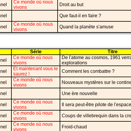
Ce monde où nous
nnel
Droit au but
vivons
nnel
Que faut-il en faire ?
Ce monde où nous
nnel
Quand la planète s'amuse
vivons
Série
Titre
Ce monde où nous
De l'atome au cosmos, 1961 verr
nel
vivons
explorations
Et maintenant vous le
nel
Comment les combattre ?
saurez !
Ce monde où nous
nel
Nouveaux mystères sur le contine
vivons
nel
Une ère nouvelle
Ce monde où nous
nel
Il sera peut-être pilote de l'espac
vivons
Ce monde où nous
nel
Coups de villebrequin dans la cro
vivons
Ce monde où nous
nel
Froid-chaud
vivons