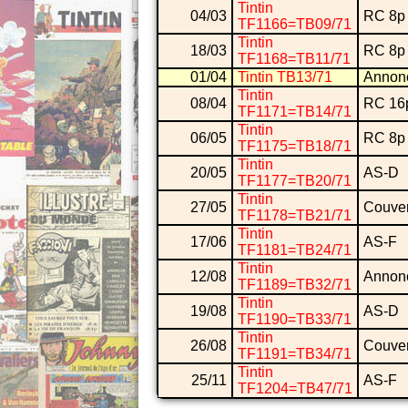
Tintin
04/03
RC 8p
TF1166=TB09/71
Tintin
18/03
RC 8p
TF1168=TB11/71
01/04
Tintin TB13/71
Annon
Tintin
08/04
RC 16
TF1171=TB14/71
Tintin
06/05
RC 8p
TF1175=TB18/71
Tintin
20/05
AS-D
TF1177=TB20/71
Tintin
27/05
Couver
TF1178=TB21/71
Tintin
17/06
AS-F
TF1181=TB24/71
Tintin
12/08
Annon
TF1189=TB32/71
Tintin
19/08
AS-D
TF1190=TB33/71
Tintin
26/08
Couver
TF1191=TB34/71
Tintin
25/11
AS-F
TF1204=TB47/71