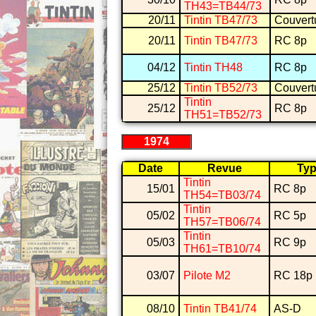
TH43=TB44/73
20/11
Tintin TB47/73
Couvert
20/11
Tintin TB47/73
RC 8p
04/12
Tintin TH48
RC 8p
25/12
Tintin TB52/73
Couvert
Tintin
25/12
RC 8p
TH51=TB52/73
1974
Date
Revue
Ty
Tintin
15/01
RC 8p
TH54=TB03/74
Tintin
05/02
RC 5p
TH57=TB06/74
Tintin
05/03
RC 9p
TH61=TB10/74
03/07
Pilote M2
RC 18p
08/10
Tintin TB41/74
AS-D