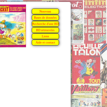
Nouveau
Bases de données
Recherche d'une BD
BD retrouvées
Liens
Aide et contact