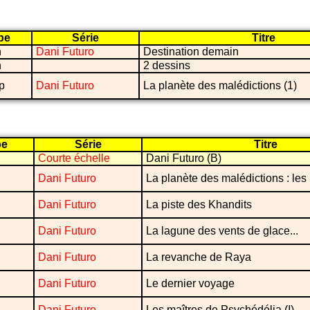
pe
Série
Titre
n
Dani Futuro
Destination demain
n
2 dessins
p
Dani Futuro
La planète des malédictions (1)
pe
Série
Titre
Courte échelle
Dani Futuro (B)
Dani Futuro
La planète des malédictions : les
Dani Futuro
La piste des Khandits
Dani Futuro
La lagune des vents de glace...
Dani Futuro
La revanche de Raya
Dani Futuro
Le dernier voyage
Dani Futuro
Les maîtres de Psychédélia (I)