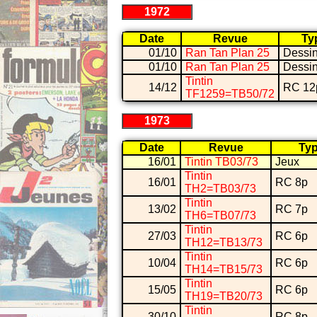
1972
Date
Revue
Ty
01/10
Ran Tan Plan 25
Dessi
01/10
Ran Tan Plan 25
Dessi
Tintin
14/12
RC 12
TF1259=TB50/72
1973
Date
Revue
Ty
16/01
Tintin TB03/73
Jeux
Tintin
16/01
RC 8p
TH2=TB03/73
Tintin
13/02
RC 7p
TH6=TB07/73
Tintin
27/03
RC 6p
TH12=TB13/73
Tintin
10/04
RC 6p
TH14=TB15/73
Tintin
15/05
RC 6p
TH19=TB20/73
Tintin
30/10
RC 8p