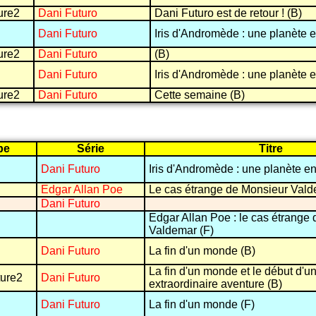
ure2
Dani Futuro
Dani Futuro est de retour ! (B)
Dani Futuro
Iris d'Andromède : une planète e
ure2
Dani Futuro
(B)
Dani Futuro
Iris d'Andromède : une planète e
ure2
Dani Futuro
Cette semaine (B)
pe
Série
Titre
Dani Futuro
Iris d'Andromède : une planète en
Edgar Allan Poe
Le cas étrange de Monsieur Vald
Dani Futuro
Edgar Allan Poe : le cas étrange
Valdemar (F)
Dani Futuro
La fin d'un monde (B)
La fin d'un monde et le début d'u
ure2
Dani Futuro
extraordinaire aventure (B)
Dani Futuro
La fin d'un monde (F)