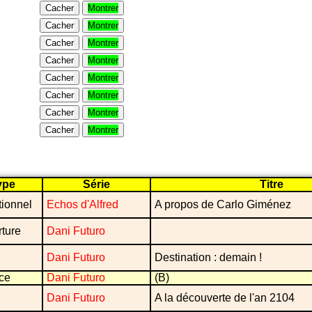
Cacher
Montrer
Cacher
Montrer
Cacher
Montrer
Cacher
Montrer
Cacher
Montrer
Cacher
Montrer
Cacher
Montrer
Cacher
Montrer
ype
Série
Titre
ionnel
Echos d'Alfred
A propos de Carlo Giménez
ture
Dani Futuro
Dani Futuro
Destination : demain !
ce
Dani Futuro
(B)
Dani Futuro
A la découverte de l'an 2104