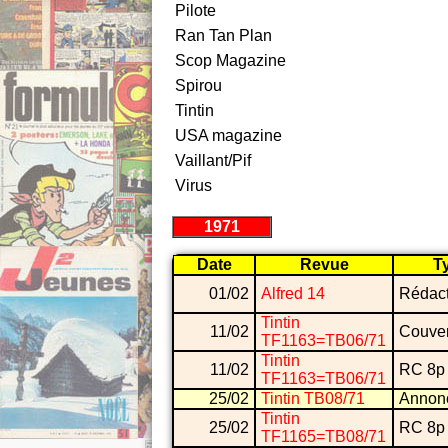
Pilote
Ran Tan Plan
Scop Magazine
Spirou
Tintin
USA magazine
Vaillant/Pif
Virus
1971
Date
Revue
T
01/02
Alfred 14
Rédact
Tintin
11/02
Couver
TF1163=TB06/71
Tintin
11/02
RC 8p
TF1163=TB06/71
25/02
Tintin TB08/71
Annon
Tintin
25/02
RC 8p
TF1165=TB08/71