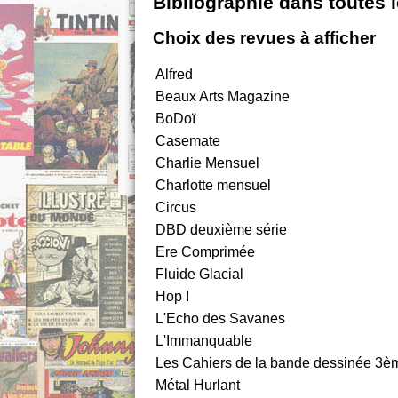
Bibliographie dans toutes 
Choix des revues à afficher
Alfred
Beaux Arts Magazine
BoDoï
Casemate
Charlie Mensuel
Charlotte mensuel
Circus
DBD deuxième série
Ere Comprimée
Fluide Glacial
Hop !
L'Echo des Savanes
L'Immanquable
Les Cahiers de la bande dessinée 3èm
Métal Hurlant