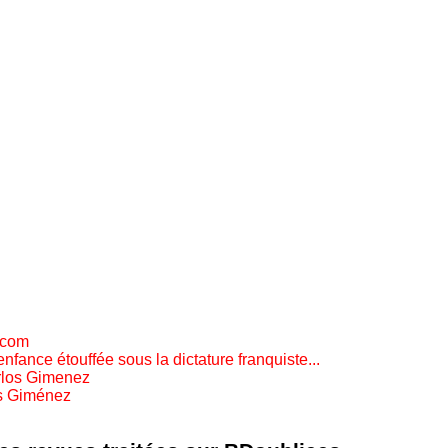
.com
ance étouffée sous la dictature franquiste...
rlos Gimenez
os Giménez