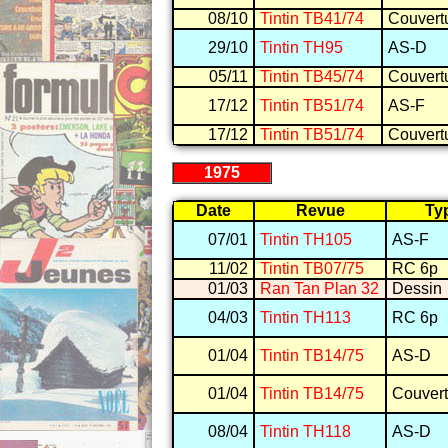
08/10
Tintin TB41/74
Couvert
29/10
Tintin TH95
AS-D
05/11
Tintin TB45/74
Couvert
17/12
Tintin TB51/74
AS-F
17/12
Tintin TB51/74
Couvert
1975
Date
Revue
Ty
07/01
Tintin TH105
AS-F
11/02
Tintin TB07/75
RC 6p
01/03
Ran Tan Plan 32
Dessin
04/03
Tintin TH113
RC 6p
01/04
Tintin TB14/75
AS-D
01/04
Tintin TB14/75
Couvert
08/04
Tintin TH118
AS-D