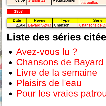
01/09
Grandir 12
Rédactionnel
patrouilles
1957
Date
Revue
Type
Série
21/04
Bayard S2/43
Chanson
Chansons de B
Liste des séries cité
Avez-vous lu ?
Chansons de Bayard
Livre de la semaine
Plaisirs de l'eau
Pour les vraies patrou