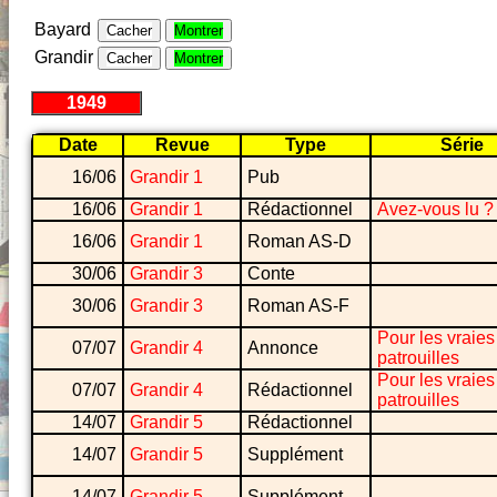
Bayard
Cacher
Montrer
Grandir
Cacher
Montrer
1949
Date
Revue
Type
Série
16/06
Grandir 1
Pub
16/06
Grandir 1
Rédactionnel
Avez-vous lu ?
16/06
Grandir 1
Roman AS-D
30/06
Grandir 3
Conte
30/06
Grandir 3
Roman AS-F
Pour les vraies
07/07
Grandir 4
Annonce
patrouilles
Pour les vraies
07/07
Grandir 4
Rédactionnel
patrouilles
14/07
Grandir 5
Rédactionnel
14/07
Grandir 5
Supplément
14/07
Grandir 5
Supplément