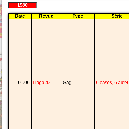
1980
Date
Revue
Type
Série
01/06
Haga 42
Gag
6 cases, 6 aute