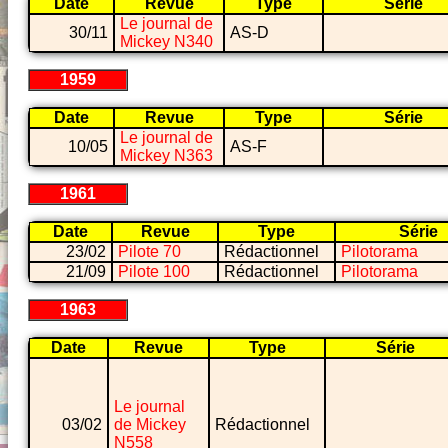
Date
Revue
Type
Série
Le journal de
30/11
AS-D
Mickey N340
1959
Date
Revue
Type
Série
Le journal de
10/05
AS-F
Mickey N363
1961
Date
Revue
Type
Série
23/02
Pilote 70
Rédactionnel
Pilotorama
21/09
Pilote 100
Rédactionnel
Pilotorama
1963
Date
Revue
Type
Série
Le journal
03/02
de Mickey
Rédactionnel
N558