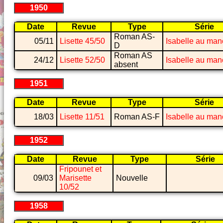
1950
Date
Revue
Type
Série
Roman AS-
05/11
Lisette 45/50
Isabelle au man
D
Roman AS
24/12
Lisette 52/50
Isabelle au man
absent
1951
Date
Revue
Type
Série
18/03
Lisette 11/51
Roman AS-F
Isabelle au man
1952
Date
Revue
Type
Série
Fripounet et
09/03
Marisette
Nouvelle
10/52
1958