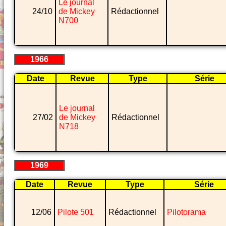
Le journal
24/10
de Mickey
Rédactionnel
N700
1966
Date
Revue
Type
Série
Le journal
27/02
de Mickey
Rédactionnel
N718
1969
Date
Revue
Type
Série
12/06
Pilote 501
Rédactionnel
Pilotorama