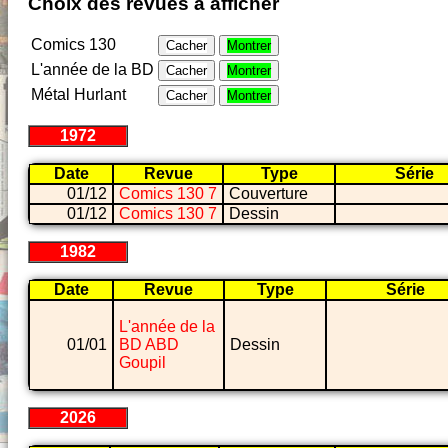
Choix des revues à afficher
Comics 130
Cacher
Montrer
L'année de la BD
Cacher
Montrer
Métal Hurlant
Cacher
Montrer
1972
Date
Revue
Type
Série
01/12
Comics 130 7
Couverture
01/12
Comics 130 7
Dessin
1982
Date
Revue
Type
Série
L'année de la
01/01
BD ABD
Dessin
Goupil
2026