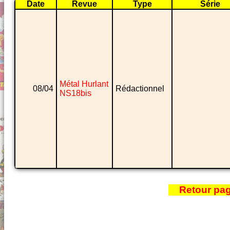
Date
Revue
Type
Série
Métal Hurlant
08/04
Rédactionnel
NS18bis
Retour pa