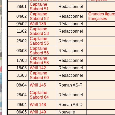
Cap'taine
28/01
Rédactionnel
Sabord 51
Cap'taine
Grandes figur
04/02
Rédactionnel
Sabord 52
françaises
05/02
Wrill 136
Rédactionnel
Cap'taine
11/02
Rédactionnel
Sabord 53
Cap'taine
25/02
Rédactionnel
Sabord 55
Cap'taine
03/03
Rédactionnel
Sabord 56
Cap'taine
17/03
Rédactionnel
Sabord 58
18/03
Wrill 142
Rédactionnel
Cap'taine
31/03
Rédactionnel
Sabord 60
08/04
Wrill 145
Roman AS-F
Cap'taine
28/04
Rédactionnel
Sabord 64
29/04
Wrill 148
Roman AS-D
06/05
Wrill 149
Nouvelle