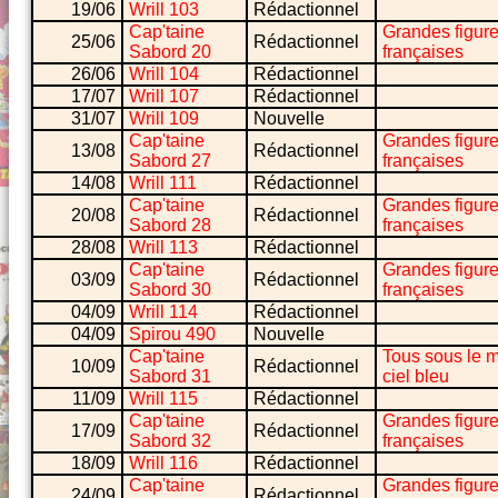
19/06
Wrill 103
Rédactionnel
Cap'taine
Grandes figur
25/06
Rédactionnel
Sabord 20
françaises
26/06
Wrill 104
Rédactionnel
17/07
Wrill 107
Rédactionnel
31/07
Wrill 109
Nouvelle
Cap'taine
Grandes figur
13/08
Rédactionnel
Sabord 27
françaises
14/08
Wrill 111
Rédactionnel
Cap'taine
Grandes figur
20/08
Rédactionnel
Sabord 28
françaises
28/08
Wrill 113
Rédactionnel
Cap'taine
Grandes figur
03/09
Rédactionnel
Sabord 30
françaises
04/09
Wrill 114
Rédactionnel
04/09
Spirou 490
Nouvelle
Cap'taine
Tous sous le
10/09
Rédactionnel
Sabord 31
ciel bleu
11/09
Wrill 115
Rédactionnel
Cap'taine
Grandes figur
17/09
Rédactionnel
Sabord 32
françaises
18/09
Wrill 116
Rédactionnel
Cap'taine
Grandes figur
24/09
Rédactionnel