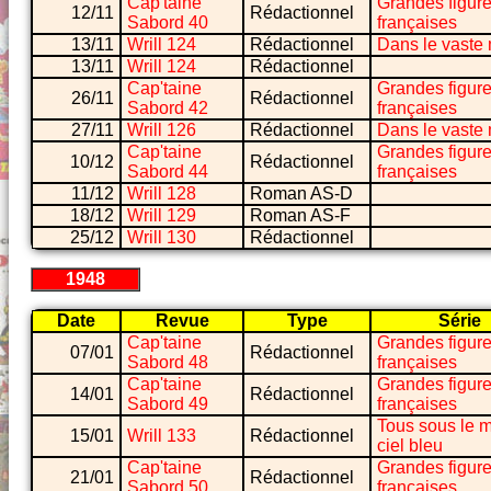
Cap'taine
Grandes figur
12/11
Rédactionnel
Sabord 40
françaises
13/11
Wrill 124
Rédactionnel
Dans le vaste
13/11
Wrill 124
Rédactionnel
Cap'taine
Grandes figur
26/11
Rédactionnel
Sabord 42
françaises
27/11
Wrill 126
Rédactionnel
Dans le vaste
Cap'taine
Grandes figur
10/12
Rédactionnel
Sabord 44
françaises
11/12
Wrill 128
Roman AS-D
18/12
Wrill 129
Roman AS-F
25/12
Wrill 130
Rédactionnel
1948
Date
Revue
Type
Série
Cap'taine
Grandes figur
07/01
Rédactionnel
Sabord 48
françaises
Cap'taine
Grandes figur
14/01
Rédactionnel
Sabord 49
françaises
Tous sous le
15/01
Wrill 133
Rédactionnel
ciel bleu
Cap'taine
Grandes figur
21/01
Rédactionnel
Sabord 50
françaises