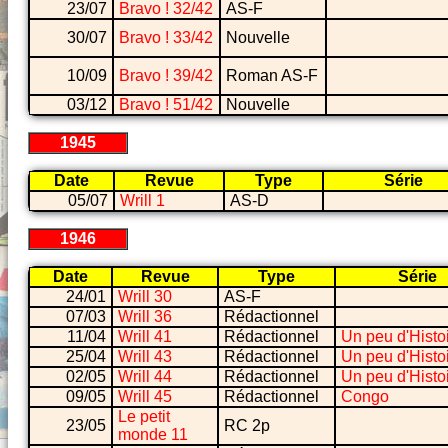
23/07
Bravo ! 32/42
AS-F
30/07
Bravo ! 33/42
Nouvelle
10/09
Bravo ! 39/42
Roman AS-F
03/12
Bravo ! 51/42
Nouvelle
1945
Date
Revue
Type
Série
05/07
Wrill 1
AS-D
1946
Date
Revue
Type
Série
24/01
Wrill 30
AS-F
07/03
Wrill 36
Rédactionnel
11/04
Wrill 41
Rédactionnel
Un peu d'Histo
25/04
Wrill 43
Rédactionnel
Un peu d'Histo
02/05
Wrill 44
Rédactionnel
Un peu d'Histo
09/05
Wrill 45
Rédactionnel
Congo
Le petit
23/05
RC 2p
monde 11