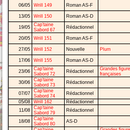
06/05
Wrill 149
Roman AS-F
13/05
Wrill 150
Roman AS-D
Cap'taine
19/05
Rédactionnel
Sabord 67
20/05
Wrill 151
Roman AS-F
27/05
Wrill 152
Nouvelle
Plum
17/06
Wrill 155
Roman AS-D
Cap'taine
Grandes figur
23/06
Rédactionnel
Sabord 72
françaises
Cap'taine
30/06
Rédactionnel
Sabord 73
Cap'taine
07/07
Rédactionnel
Sabord 74
05/08
Wrill 162
Rédactionnel
Cap'taine
11/08
Rédactionnel
Sabord 79
Cap'taine
18/08
AS-D
Sabord 80
Cap'taine
Grandes figur