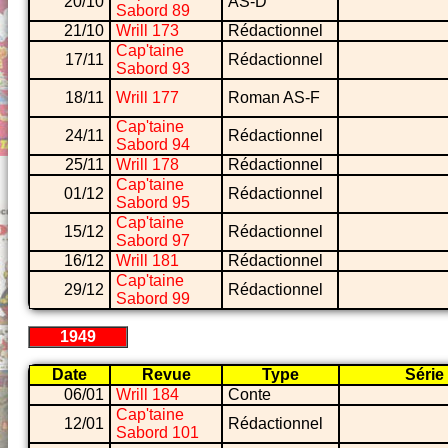
20/10
AS-D
Sabord 89
21/10
Wrill 173
Rédactionnel
Cap'taine
17/11
Rédactionnel
Sabord 93
18/11
Wrill 177
Roman AS-F
Cap'taine
24/11
Rédactionnel
Sabord 94
25/11
Wrill 178
Rédactionnel
Cap'taine
01/12
Rédactionnel
Sabord 95
Cap'taine
15/12
Rédactionnel
Sabord 97
16/12
Wrill 181
Rédactionnel
Cap'taine
29/12
Rédactionnel
Sabord 99
1949
Date
Revue
Type
Série
06/01
Wrill 184
Conte
Cap'taine
12/01
Rédactionnel
Sabord 101