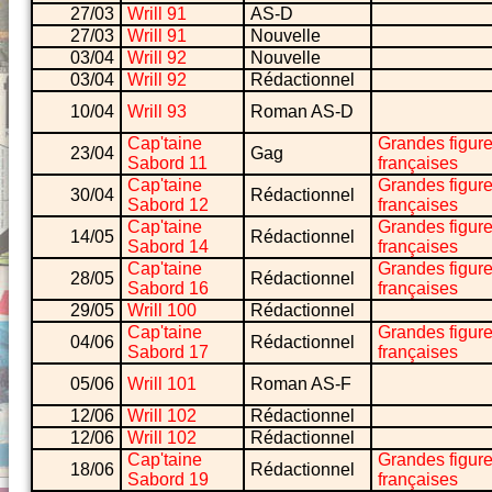
27/03
Wrill 91
AS-D
27/03
Wrill 91
Nouvelle
03/04
Wrill 92
Nouvelle
03/04
Wrill 92
Rédactionnel
10/04
Wrill 93
Roman AS-D
Cap'taine
Grandes figur
23/04
Gag
Sabord 11
françaises
Cap'taine
Grandes figur
30/04
Rédactionnel
Sabord 12
françaises
Cap'taine
Grandes figur
14/05
Rédactionnel
Sabord 14
françaises
Cap'taine
Grandes figur
28/05
Rédactionnel
Sabord 16
françaises
29/05
Wrill 100
Rédactionnel
Cap'taine
Grandes figur
04/06
Rédactionnel
Sabord 17
françaises
05/06
Wrill 101
Roman AS-F
12/06
Wrill 102
Rédactionnel
12/06
Wrill 102
Rédactionnel
Cap'taine
Grandes figur
18/06
Rédactionnel
Sabord 19
françaises