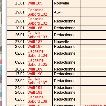
13/01
Wrill 185
Nouvelle
Cap'taine
19/01
AS-F
Sabord 102
Cap'taine
19/01
Rédactionnel
Sabord 102
20/01
Wrill 186
Rédactionnel
Cap'taine
26/01
Rédactionnel
Sabord 103
27/01
Wrill 187
Nouvelle
27/01
Wrill 187
Rédactionnel
Cap'taine
02/02
Rédactionnel
Sabord 104
Cap'taine
09/02
Rédactionnel
Sabord 105
10/02
Wrill 189
Rédactionnel
17/02
Wrill 190
Rédactionnel
Cap'taine
23/02
Rédactionnel
Sabord 107
24/02
Wrill 191
Rédactionnel
24/02
Wrill 191
Rédactionnel
Cap'taine
02/03
Rédactionnel
Sabord 108