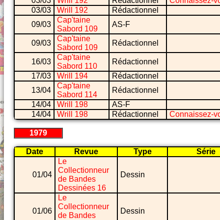
03/03
Wrill 192
Rédactionnel
Connaissez-v
03/03
Wrill 192
Rédactionnel
Cap'taine
09/03
AS-F
Sabord 109
Cap'taine
09/03
Rédactionnel
Sabord 109
Cap'taine
16/03
Rédactionnel
Sabord 110
17/03
Wrill 194
Rédactionnel
Cap'taine
13/04
Rédactionnel
Sabord 114
14/04
Wrill 198
AS-F
14/04
Wrill 198
Rédactionnel
Connaissez-v
1979
Date
Revue
Type
Série
Le
Collectionneur
01/04
Dessin
de Bandes
Dessinées 16
Le
Collectionneur
01/06
Dessin
de Bandes