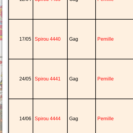
17/05
Spirou 4440
Gag
Pernille
24/05
Spirou 4441
Gag
Pernille
14/06
Spirou 4444
Gag
Pernille