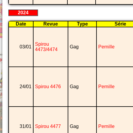
2024
Date
Revue
Type
Série
Spirou
03/01
Gag
Pernille
4473/4474
24/01
Spirou 4476
Gag
Pernille
31/01
Spirou 4477
Gag
Pernille