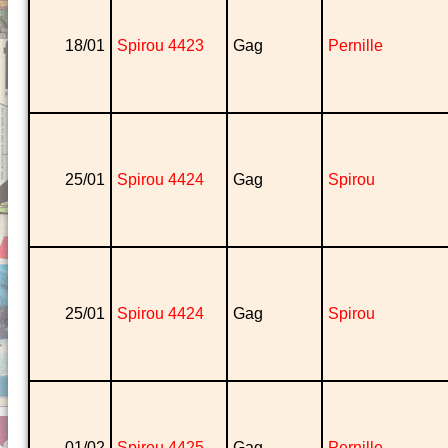
18/01
Spirou 4423
Gag
Pernille
25/01
Spirou 4424
Gag
Spirou
25/01
Spirou 4424
Gag
Spirou
01/02
Spirou 4425
Gag
Pernille