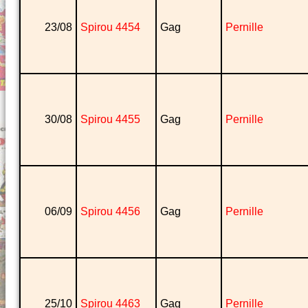
23/08
Spirou 4454
Gag
Pernille
30/08
Spirou 4455
Gag
Pernille
06/09
Spirou 4456
Gag
Pernille
25/10
Spirou 4463
Gag
Pernille