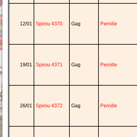
12/01
Spirou 4370
Gag
Pernille
19/01
Spirou 4371
Gag
Pernille
26/01
Spirou 4372
Gag
Pernille