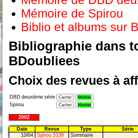
Mémoire de Spirou
Biblio et albums sur
Bibliographie dans to
BDoubliees
Choix des revues à aff
DBD deuxième série
Cacher
Montrer
Spirou
Cacher
Montrer
2002
Date
Revue
Type
Série
10/04
Spirou 3339
Sommaire