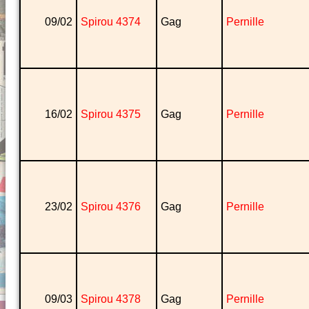
09/02
Spirou 4374
Gag
Pernille
16/02
Spirou 4375
Gag
Pernille
23/02
Spirou 4376
Gag
Pernille
09/03
Spirou 4378
Gag
Pernille