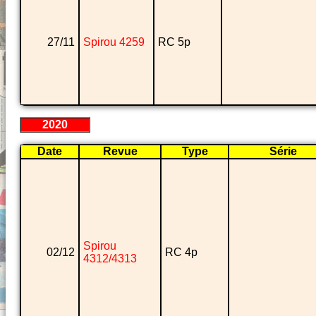
27/11
Spirou 4259
RC 5p
2020
Date
Revue
Type
Série
Spirou
02/12
RC 4p
4312/4313