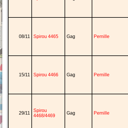
08/11
Spirou 4465
Gag
Pernille
15/11
Spirou 4466
Gag
Pernille
Spirou
29/11
Gag
Pernille
4468/4469