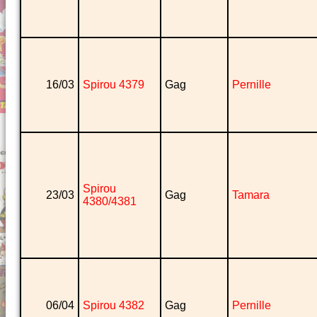
16/03
Spirou 4379
Gag
Pernille
Spirou
23/03
Gag
Tamara
4380/4381
06/04
Spirou 4382
Gag
Pernille