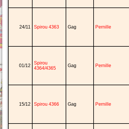
24/11
Spirou 4363
Gag
Pernille
Spirou
01/12
Gag
Pernille
4364/4365
15/12
Spirou 4366
Gag
Pernille