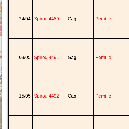
24/04
Spirou 4489
Gag
Pernille
08/05
Spirou 4491
Gag
Pernille
15/05
Spirou 4492
Gag
Pernille