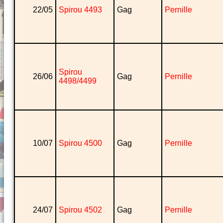
22/05
Spirou 4493
Gag
Pernille
Spirou
26/06
Gag
Pernille
4498/4499
10/07
Spirou 4500
Gag
Pernille
24/07
Spirou 4502
Gag
Pernille