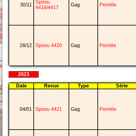
Spirou
30/11
Gag
Pernille
4416/4417
28/12
Spirou 4420
Gag
Pernille
2023
Date
Revue
Type
Série
04/01
Spirou 4421
Gag
Pernille