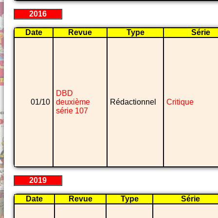
2016
Date
Revue
Type
Série
DBD
01/10
deuxième
Rédactionnel
Critique
série 107
2019
Date
Revue
Type
Série