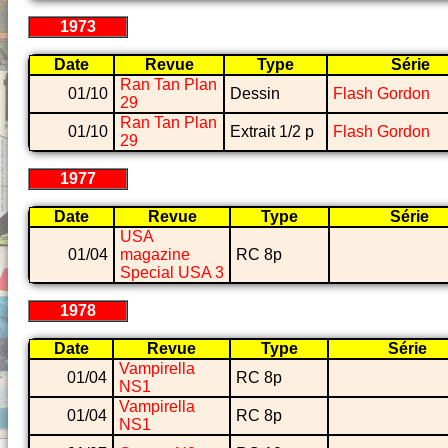
1973
Date
Revue
Type
Série
Ran Tan Plan
01/10
Dessin
Flash Gordon
29
Ran Tan Plan
01/10
Extrait 1/2 p
Flash Gordon
29
1977
Date
Revue
Type
Série
USA
01/04
magazine
RC 8p
Special USA 3
1978
Date
Revue
Type
Série
Vampirella
01/04
RC 8p
NS1
Vampirella
01/04
RC 8p
NS1