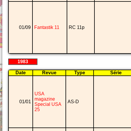
01/09
Fantastik 11
RC 11p
1983
Date
Revue
Type
Série
USA
magazine
01/01
AS-D
Special USA
25