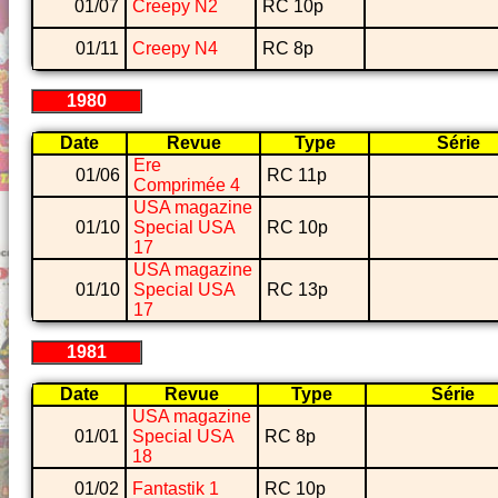
01/07
Creepy N2
RC 10p
01/11
Creepy N4
RC 8p
1980
Date
Revue
Type
Série
Ere
01/06
RC 11p
Comprimée 4
USA magazine
01/10
Special USA
RC 10p
17
USA magazine
01/10
Special USA
RC 13p
17
1981
Date
Revue
Type
Série
USA magazine
01/01
Special USA
RC 8p
18
01/02
Fantastik 1
RC 10p