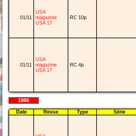
USA
01/11
magazine
RC 10p
USA 17
USA
01/11
magazine
RC 4p
USA 17
1986
Date
Revue
Type
Série