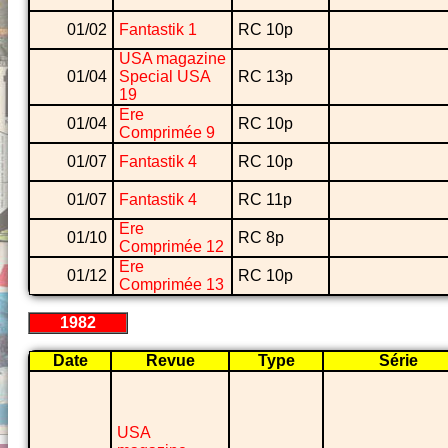
01/02
Fantastik 1
RC 10p
USA magazine
01/04
Special USA
RC 13p
19
Ere
01/04
RC 10p
Comprimée 9
01/07
Fantastik 4
RC 10p
01/07
Fantastik 4
RC 11p
Ere
01/10
RC 8p
Comprimée 12
Ere
01/12
RC 10p
Comprimée 13
1982
Date
Revue
Type
Série
USA