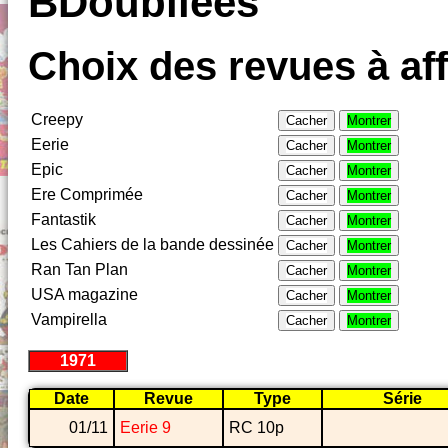
BDoubliees
Choix des revues à aff
Creepy
Cacher
Montrer
Eerie
Cacher
Montrer
Epic
Cacher
Montrer
Ere Comprimée
Cacher
Montrer
Fantastik
Cacher
Montrer
Les Cahiers de la bande dessinée
Cacher
Montrer
Ran Tan Plan
Cacher
Montrer
USA magazine
Cacher
Montrer
Vampirella
Cacher
Montrer
1971
Date
Revue
Type
Série
01/11
Eerie 9
RC 10p