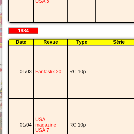
USA 5
1984
Date
Revue
Type
Série
01/03
Fantastik 20
RC 10p
USA
01/04
magazine
RC 10p
USA 7