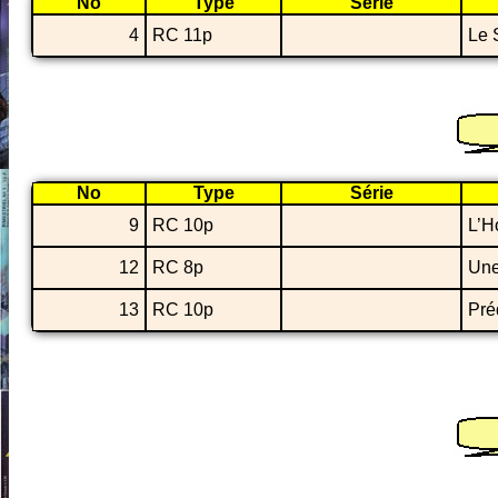
No
Type
Série
4
RC 11p
Le 
No
Type
Série
9
RC 10p
L’H
12
RC 8p
Une
13
RC 10p
Pré