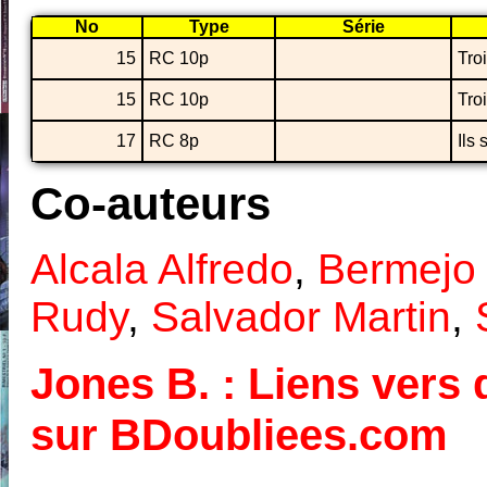
No
Type
Série
15
RC 10p
Tro
15
RC 10p
Tro
17
RC 8p
Ils 
Co-auteurs
Alcala Alfredo
,
Bermejo 
Rudy
,
Salvador Martin
,
Jones B. : Liens vers d
sur BDoubliees.com