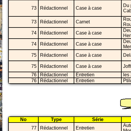
Du 
73
Rédactionnel
Case à case
Cab
Rou
73
Rédactionnel
Carnet
Ro
Deu
74
Rédactionnel
Case à case
Hen
Deu
74
Rédactionnel
Case à case
Me
75
Rédactionnel
Case à case
Del
75
Rédactionnel
Case à case
Jof
76
Rédactionnel
Entretien
les
76
Rédactionnel
Entretien
Pti
No
Type
Série
Aut
77
Rédactionnel
Entretien
Mon