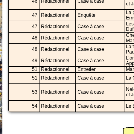
46
Rédactionnel
Case à case
et 
La 
47
Rédactionnel
Enquête
Ern
Les
47
Rédactionnel
Case à case
Duf
Che
48
Rédactionnel
Case à case
Mar
La 
48
Rédactionnel
Case à case
Pau
L’o
49
Rédactionnel
Case à case
App
51
Rédactionnel
Entretien
Man
51
Rédactionnel
Case à case
La 
Nei
53
Rédactionnel
Case à case
et 
54
Rédactionnel
Case à case
Le 