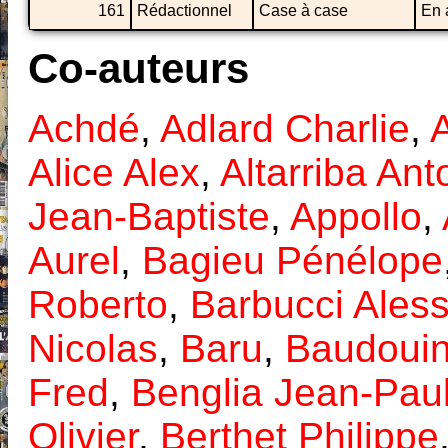
161
Rédactionnel
Case à case
En a
Co-auteurs
Achdé
,
Adlard Charlie
,
A
Alice Alex
,
Altarriba Ant
Jean-Baptiste
,
Appollo
,
Aurel
,
Bagieu Pénélope
Roberto
,
Barbucci Ales
Nicolas
,
Baru
,
Baudouin
Fred
,
Benglia Jean-Pau
Olivier
,
Berthet Philippe