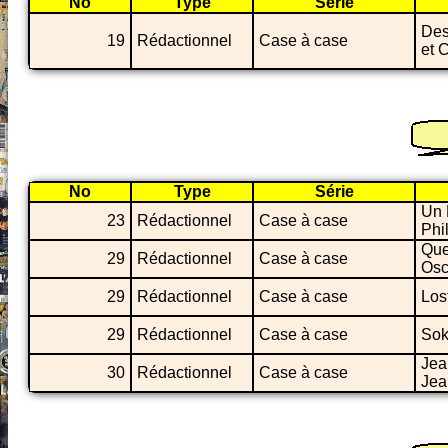
No
Type
Série
Des
19
Rédactionnel
Case à case
et 
No
Type
Série
Un 
23
Rédactionnel
Case à case
Phi
Que
29
Rédactionnel
Case à case
Osc
29
Rédactionnel
Case à case
Los
29
Rédactionnel
Case à case
Sok
Jea
30
Rédactionnel
Case à case
Jea