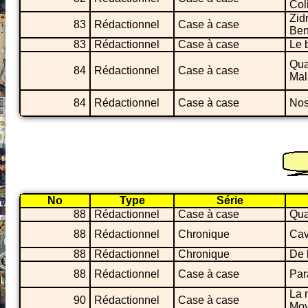
Col
Zid
83
Rédactionnel
Case à case
Ben
83
Rédactionnel
Case à case
Le 
Qua
84
Rédactionnel
Case à case
Mal
84
Rédactionnel
Case à case
Nos
No
Type
Série
88
Rédactionnel
Case à case
Qua
88
Rédactionnel
Chronique
Cav
88
Rédactionnel
Chronique
De 
88
Rédactionnel
Case à case
Par
La 
90
Rédactionnel
Case à case
Moy