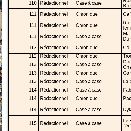
Res
110
Rédactionnel
Case à case
Bru
111
Rédactionnel
Chronique
Caf
Rom
111
Rédactionnel
Chronique
fem
Mam
111
Rédactionnel
Case à case
Du
112
Rédactionnel
Chronique
Cou
112
Rédactionnel
Chronique
Tro
Dod
113
Rédactionnel
Case à case
Cha
113
Rédactionnel
Chronique
Gar
113
Rédactionnel
Case à case
La 
114
Rédactionnel
Case à case
Fab
114
Rédactionnel
Chronique
Pas
114
Rédactionnel
Case à case
Dyt
Le 
115
Rédactionnel
Case à case
Jér