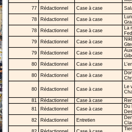
77
Rédactionnel
Case à case
Sal
Lun
78
Rédactionnel
Case à case
Gra
La 
78
Rédactionnel
Case à case
Fed
Nik
79
Rédactionnel
Case à case
Gte
Aux
79
Rédactionnel
Case à case
Gib
80
Rédactionnel
Case à case
L’e
Don
80
Rédactionnel
Case à case
Chr
Le 
80
Rédactionnel
Case à case
Cha
81
Rédactionnel
Case à case
Rem
Du 
81
Rédactionnel
Case à case
Des
Den
82
Rédactionnel
Entretien
Cla
Tien
82
Rédactionnel
Case à case