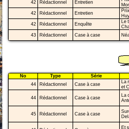
42
Rédactionnel
Entretien
Mon
Pri
42
Rédactionnel
Entretien
Hu
Le 
42
Rédactionnel
Enquête
Cha
43
Rédactionnel
Case à case
Néa
No
Type
Série
La 
44
Rédactionnel
Case à case
et 
La 
44
Rédactionnel
Case à case
Ant
Sur
45
Rédactionnel
Case à case
Del
Et 