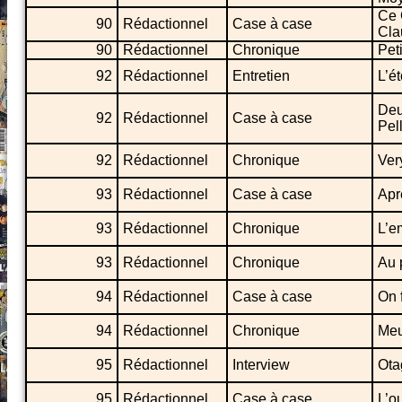
Ce 
90
Rédactionnel
Case à case
Cla
90
Rédactionnel
Chronique
Pet
92
Rédactionnel
Entretien
L’é
Deu
92
Rédactionnel
Case à case
Pell
92
Rédactionnel
Chronique
Ver
93
Rédactionnel
Case à case
Apr
93
Rédactionnel
Chronique
L’e
93
Rédactionnel
Chronique
Au 
94
Rédactionnel
Case à case
On 
94
Rédactionnel
Chronique
Meu
95
Rédactionnel
Interview
Ota
95
Rédactionnel
Case à case
L’ou