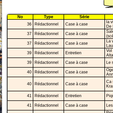
No
Type
Série
la 
36
Rédactionnel
Case à case
De 
Sal
37
Rédactionnel
Case à case
(sc
La 
37
Rédactionnel
Case à case
Lau
Vol
39
Rédactionnel
Entretien
Alta
39
Rédactionnel
Case à case
Le 
Oge
40
Rédactionnel
Case à case
Ann
Ca 
40
Rédactionnel
Case à case
Kra
41
Rédactionnel
Entretien
Piq
41
Rédactionnel
Case à case
Les
Pri