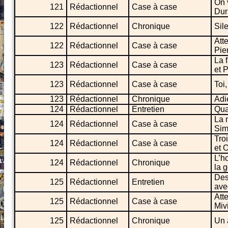
On 
121
Rédactionnel
Case à case
Dur
122
Rédactionnel
Chronique
Sil
Att
122
Rédactionnel
Case à case
Pie
La 
123
Rédactionnel
Case à case
et P
123
Rédactionnel
Case à case
Toi
123
Rédactionnel
Chronique
Adi
124
Rédactionnel
Entretien
Qua
La 
124
Rédactionnel
Case à case
Si
Troi
124
Rédactionnel
Case à case
et 
L’h
124
Rédactionnel
Chronique
la 
Des
125
Rédactionnel
Entretien
ave
Att
125
Rédactionnel
Case à case
Miv
125
Rédactionnel
Chronique
Un 