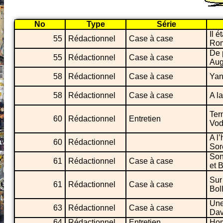
No
Type
Série
Il é
55
Rédactionnel
Case à case
Rom
De 
55
Rédactionnel
Case à case
Aug
58
Rédactionnel
Case à case
Yan
58
Rédactionnel
Case à case
A l
Ter
60
Rédactionnel
Entretien
Vod
A l
60
Rédactionnel
Sor
Son
61
Rédactionnel
Case à case
et 
Sur
61
Rédactionnel
Case à case
Bol
Une
63
Rédactionnel
Case à case
Da
64
Rédactionnel
Entretien
Hom