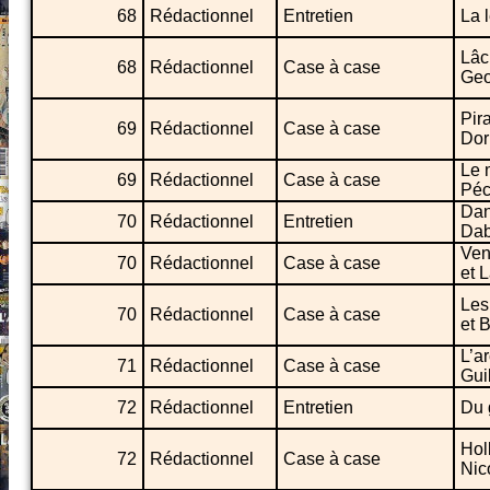
68
Rédactionnel
Entretien
La 
Lâc
68
Rédactionnel
Case à case
Geo
Pir
69
Rédactionnel
Case à case
Dor
Le 
69
Rédactionnel
Case à case
Péc
Dan
70
Rédactionnel
Entretien
Dab
Ven
70
Rédactionnel
Case à case
et 
Les
70
Rédactionnel
Case à case
et 
L’a
71
Rédactionnel
Case à case
Gui
72
Rédactionnel
Entretien
Du 
Hol
72
Rédactionnel
Case à case
Nic