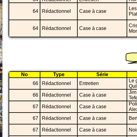
Les
64
Rédactionnel
Case à case
Pla
Cri
64
Rédactionnel
Case à case
Mon
No
Type
Série
Le 
66
Rédactionnel
Entretien
Qui
Jim
66
Rédactionnel
Case à case
Tef
Pol
67
Rédactionnel
Case à case
Ale
67
Rédactionnel
Case à case
Ber
67
Rédactionnel
Case à case
Noi