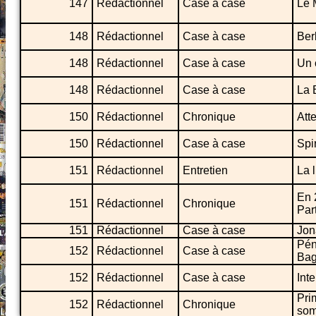
147
Rédactionnel
Case à case
Le 
148
Rédactionnel
Case à case
Ber
148
Rédactionnel
Case à case
Un 
148
Rédactionnel
Case à case
La 
150
Rédactionnel
Chronique
Att
150
Rédactionnel
Case à case
Spi
151
Rédactionnel
Entretien
La 
En 
151
Rédactionnel
Chronique
Par
151
Rédactionnel
Case à case
Jon
Pén
152
Rédactionnel
Case à case
Bag
152
Rédactionnel
Case à case
Int
Pri
152
Rédactionnel
Chronique
som