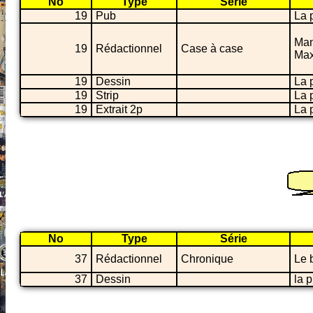
No
Type
Série
19
Pub
La 
Man
19
Rédactionnel
Case à case
Max
19
Dessin
La 
19
Strip
La 
19
Extrait 2p
La 
No
Type
Série
37
Rédactionnel
Chronique
Le 
37
Dessin
la 