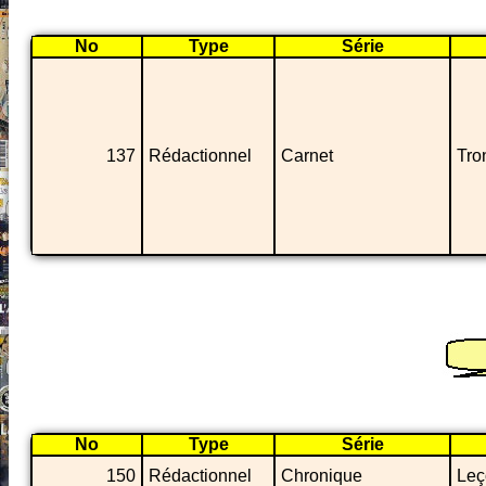
No
Type
Série
137
Rédactionnel
Carnet
Tro
No
Type
Série
150
Rédactionnel
Chronique
Leç