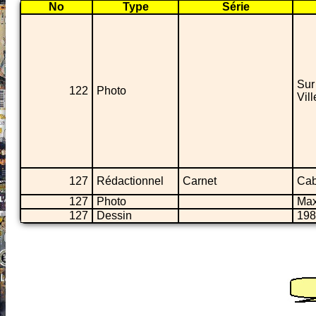
No
Type
Série
Sur
122
Photo
Vil
127
Rédactionnel
Carnet
Cab
127
Photo
Max
127
Dessin
198