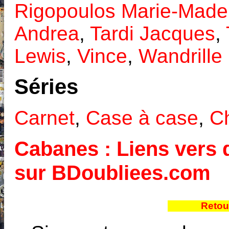
Rigopoulos Marie-Made
Andrea
,
Tardi Jacques
,
Lewis
,
Vince
,
Wandrille
Séries
Carnet
,
Case à case
,
C
Cabanes : Liens vers d
sur BDoubliees.com
Retou