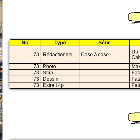
No
Type
Série
Du 
73
Rédactionnel
Case à case
Cab
73
Photo
Max
73
Strip
Fat
73
Dessin
Fat
73
Extrait 4p
Fat