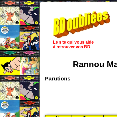
Le site qui vous aide
à retrouver vos BD
Rannou Maë
Parutions