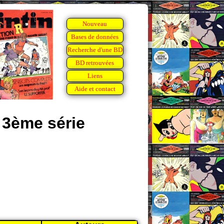
Nouveau
Bases de données
Recherche d'une BD
BD retrouvées
Liens
Aide et contact
 3ème série