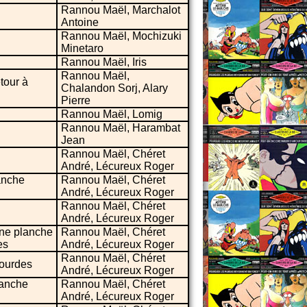
Rannou Maël, Marchalot
Antoine
Rannou Maël, Mochizuki
Minetaro
Rannou Maël, Iris
Rannou Maël,
tour à
Chalandon Sorj, Alary
Pierre
Rannou Maël, Lomig
Rannou Maël, Harambat
Jean
Rannou Maël, Chéret
André, Lécureux Roger
lanche
Rannou Maël, Chéret
André, Lécureux Roger
Rannou Maël, Chéret
André, Lécureux Roger
une planche
Rannou Maël, Chéret
es
André, Lécureux Roger
Rannou Maël, Chéret
lourdes
André, Lécureux Roger
lanche
Rannou Maël, Chéret
André, Lécureux Roger