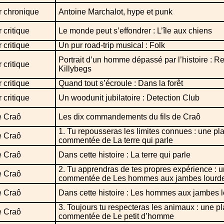
r chronique
Antoine Marchalot, hype et punk
 critique
Le monde peut s’effondrer : L’île aux chiens
 critique
Un pur road-trip musical : Folk
Portrait d’un homme dépassé par l’histoire : Re
 critique
Killybegs
 critique
Quand tout s’écroule : Dans la forêt
 critique
Un woodunit jubilatoire : Detection Club
e Craô
Les dix commandements du fils de Craô
1. Tu repousseras les limites connues : une p
e Craô
commentée de La terre qui parle
e Craô
Dans cette histoire : La terre qui parle
2. Tu apprendras de tes propres expérience : 
e Craô
commentée de Les hommes aux jambes lourd
e Craô
Dans cette histoire : Les hommes aux jambes 
3. Toujours tu respecteras les animaux : une p
e Craô
commentée de Le petit d’homme