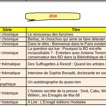
2018
Série
Titre
r chronique
Le renouveau des fanzines
r chronique
Berliac, le chouchou qui aime se faire détester
r chronique
Dans le rétro : Bienvenue dans le Paris existent
La question qui tue : Pourquoi la BD est-elle
r chronique
inclassifiable ? - Entretien avec Antoine Torren
conservateur des BD dans la Bibliothèque d
r thématique
Des Suffragettes à Resist! : Quand les artistes
r thématique
Interview de Sophie Bonadé, doctorante en so
r
Un autobiographe du quasi-rien
raphique
L’histoire secrète de la presse : Siné, Cabu, Wo
 historique
Willem...les Enragés de Mai 68
 historique
A Lire : L’Enragé éditions Hoebeke