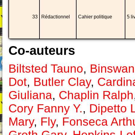
33
Rédactionnel
Cahier politique
5 l
Co-auteurs
Biltsted Tauno
,
Binswan
Dot
,
Butler Clay
,
Cardin
Giuliana
,
Chaplin Ralph
Cory Fanny Y.
,
Dipetto 
Mary
,
Fly
,
Fonseca Arth
Groth Gary
,
Hopkins-Lof