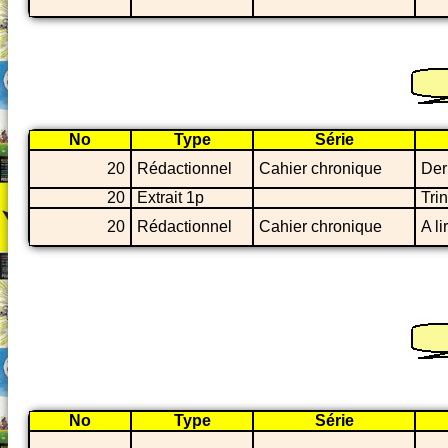
No
Type
Série
20
Rédactionnel
Cahier chronique
Der
20
Extrait 1p
Tri
20
Rédactionnel
Cahier chronique
A li
No
Type
Série