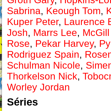
Sabrina
,
Keough Tom
,
K
Kuper Peter
,
Laurence 
Josh
,
Marrs Lee
,
McGil
Rose
,
Pekar Harvey
,
Py
Rodriguez Spain
,
Rosem
Schulman Nicole
,
Simen
Thorkelson Nick
,
Toboc
Worley Jordan
Séries