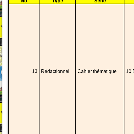
No
Type
Série
13
Rédactionnel
Cahier thématique
10 