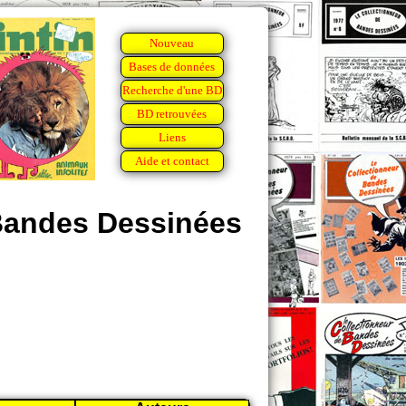
Nouveau
Bases de données
Recherche d'une BD
BD retrouvées
Liens
Aide et contact
 Bandes Dessinées