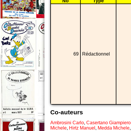
No
Type
69
Rédactionnel
Co-auteurs
Ambrosini Carlo
,
Casertano Giampiero
Michele
,
Hirtz Manuel
,
Medda Michele