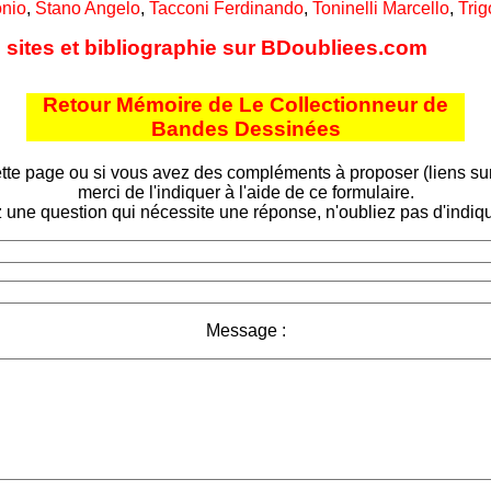
onio
,
Stano Angelo
,
Tacconi Ferdinando
,
Toninelli Marcello
,
Tri
es sites et bibliographie sur BDoubliees.com
Retour Mémoire de Le Collectionneur de
Bandes Dessinées
tte page ou si vous avez des compléments à proposer (liens sur d
merci de l'indiquer à l'aide de ce formulaire.
 une question qui nécessite une réponse, n'oubliez pas d'indiqu
Message :