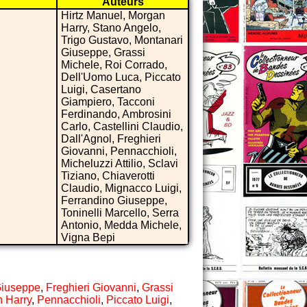
Auteurs
Hirtz Manuel, Morgan
Harry, Stano Angelo,
Trigo Gustavo, Montanari
Giuseppe, Grassi
Michele, Roi Corrado,
Dell'Uomo Luca, Piccato
Luigi, Casertano
Giampiero, Tacconi
Ferdinando, Ambrosini
Carlo, Castellini Claudio,
Dall'Agnol, Freghieri
Giovanni, Pennacchioli,
Micheluzzi Attilio, Sclavi
Tiziano, Chiaverotti
Claudio, Mignacco Luigi,
Ferrandino Giuseppe,
Toninelli Marcello, Serra
Antonio, Medda Michele,
Vigna Bepi
Giuseppe
,
Freghieri Giovanni
,
Grassi
 Harry
,
Pennacchioli
,
Piccato Luigi
,