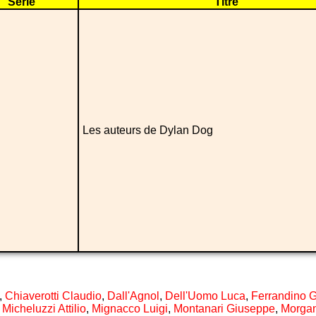
Série
Titre
Les auteurs de Dylan Dog
,
Chiaverotti Claudio
,
Dall'Agnol
,
Dell'Uomo Luca
,
Ferrandino 
,
Micheluzzi Attilio
,
Mignacco Luigi
,
Montanari Giuseppe
,
Morgan