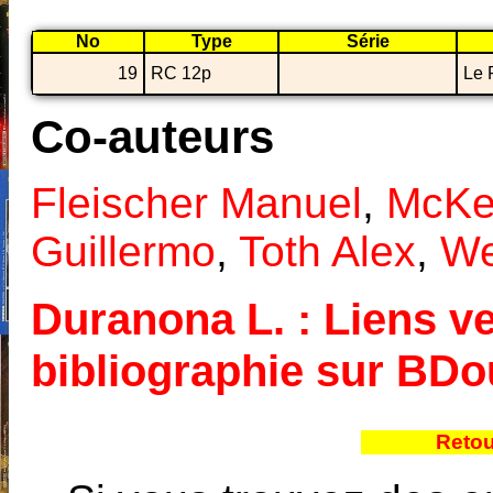
No
Type
Série
19
RC 12p
Le 
Co-auteurs
Fleischer Manuel
,
McKe
Guillermo
,
Toth Alex
,
We
Duranona L. : Liens ve
bibliographie sur BD
Retou