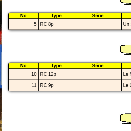
No
Type
Série
5
RC 8p
Un 
No
Type
Série
10
RC 12p
Le 
11
RC 9p
Le 