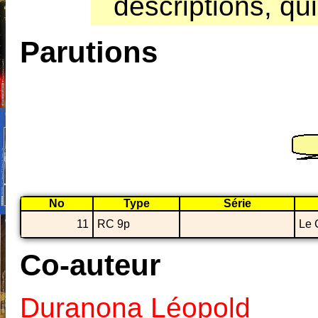
descriptions, qui 
Parutions
No
Type
Série
11
RC 9p
Le 
Co-auteur
Duranona Léopold