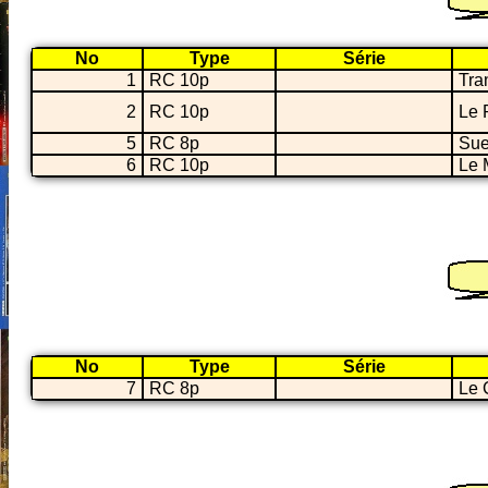
No
Type
Série
1
RC 10p
Tra
2
RC 10p
Le 
5
RC 8p
Sue
6
RC 10p
Le 
No
Type
Série
7
RC 8p
Le 