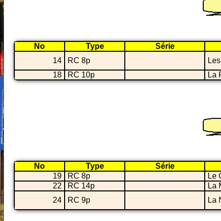
No
Type
Série
14
RC 8p
Les
18
RC 10p
La 
No
Type
Série
19
RC 8p
Le 
22
RC 14p
La 
24
RC 9p
La 