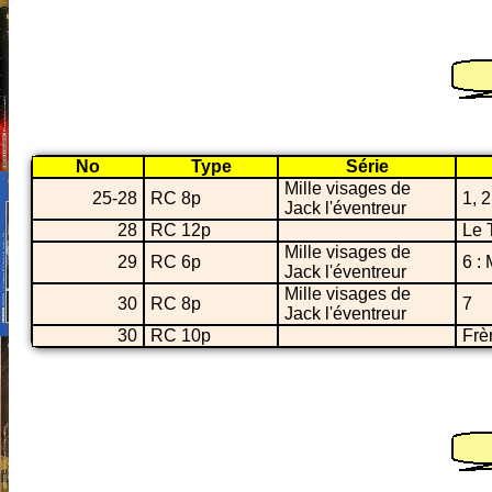
No
Type
Série
Mille visages de
25-28
RC 8p
1, 2
Jack l'éventreur
28
RC 12p
Le 
Mille visages de
29
RC 6p
6 :
Jack l'éventreur
Mille visages de
30
RC 8p
7
Jack l'éventreur
30
RC 10p
Frè