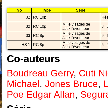
No
Type
Série
32
RC 10p
Rés
Mille visages de
32
RC 10p
8 : 
Jack l'éventreur
Mille visages de
33
RC 8p
9 : 
Jack l'éventreur
Mille visages de
HS 1
RC 8p
5 :
Jack l'éventreur
Co-auteurs
Boudreau Gerry
,
Cuti N
Michael
,
Jones Bruce
,
Poe Edgar Allan
,
Segur