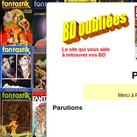
Le site qui vous aide
à retrouver vos BD
P
Merci à P
Parutions