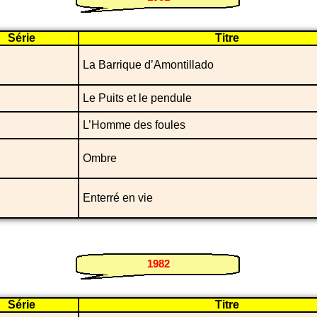
Série
Titre
La Barrique d’Amontillado
Le Puits et le pendule
L’Homme des foules
Ombre
Enterré en vie
1982
Série
Titre