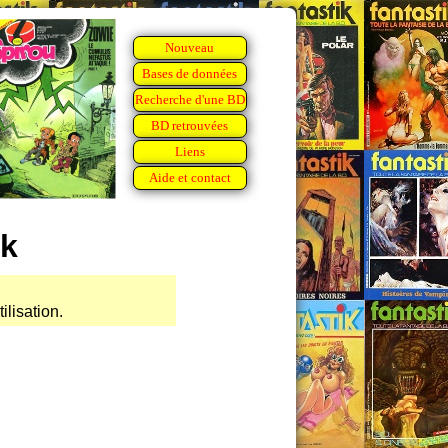
Nouveau
Bases de données
Recherche d'une BD
BD retrouvées
Liens
Aide et contact
ik
ilisation.