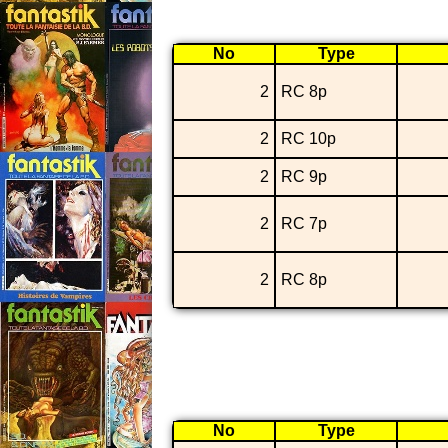
No
Type
2
RC 8p
2
RC 10p
2
RC 9p
2
RC 7p
2
RC 8p
No
Type