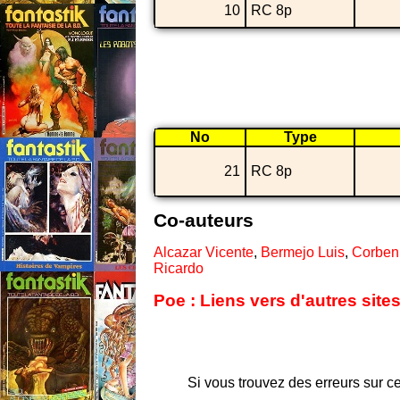
10
RC 8p
No
Type
21
RC 8p
Co-auteurs
Alcazar Vicente
,
Bermejo Luis
,
Corben
Ricardo
Poe : Liens vers d'autres sit
Si vous trouvez des erreurs sur ce