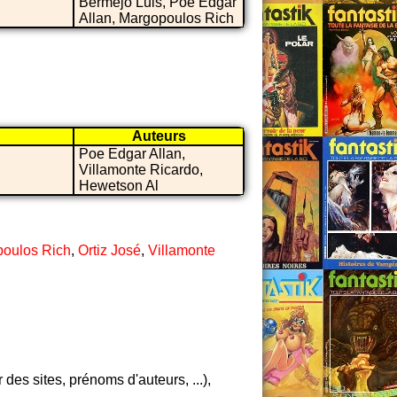
Bermejo Luis, Poe Edgar
Allan, Margopoulos Rich
Auteurs
Poe Edgar Allan,
Villamonte Ricardo,
Hewetson Al
oulos Rich
,
Ortiz José
,
Villamonte
es sites, prénoms d'auteurs, ...),