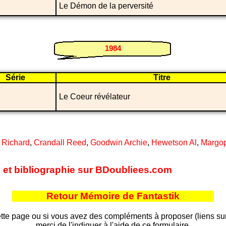
Le Démon de la perversité
1984
Série
Titre
Le Coeur révélateur
 Richard
,
Crandall Reed
,
Goodwin Archie
,
Hewetson Al
,
Margop
es et bibliographie sur BDoubliees.com
Retour Mémoire de Fantastik
tte page ou si vous avez des compléments à proposer (liens sur d
merci de l'indiquer à l'aide de ce formulaire.