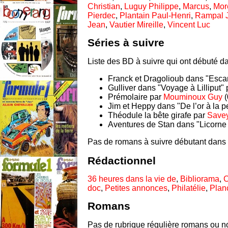
Christian
,
Luguy Philippe
,
Marcus
,
Mor
Pierdec
,
Plantain Paul-Henri
,
Rampal 
Jean
,
Vautier Mireille
,
Vincent Luc
Séries à suivre
Liste des BD à suivre qui ont débuté da
Franck et Dragolioub dans "Escar
Gulliver dans "Voyage à Lilliput"
Prémolaire par
Mouminoux Guy
(
Jim et Heppy dans "De l’or à la p
Théodule la bête girafe par
Savey
Aventures de Stan dans "Licorne 
Pas de romans à suivre débutant dans 
Rédactionnel
36 heures dans la vie de
,
Bibliorama
,
C
doc
,
Petites annonces
,
Philatélie
,
Plan
Romans
Pas de rubrique régulière romans ou no