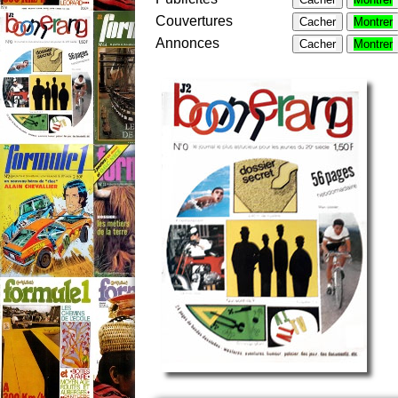
Couvertures
Cacher
Montrer
Annonces
Cacher
Montrer