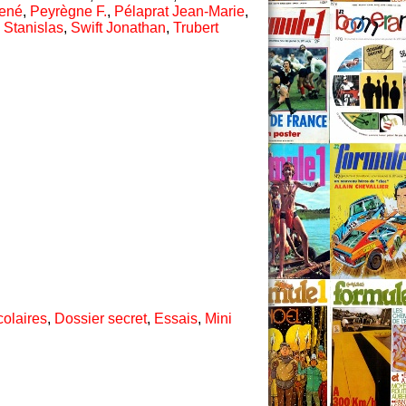
René
,
Peyrègne F.
,
Pélaprat Jean-Marie
,
,
Stanislas
,
Swift Jonathan
,
Trubert
olaires
,
Dossier secret
,
Essais
,
Mini