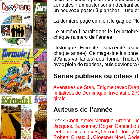
centrales + un poster sur un dépliant a
un nouveau poster 3 planches = une enqu
La dernière page contient le gag de P
Le numéro 1 parait donc le 1er octobre
chaque numéro de l’année.
Historique : Formule 1 sera édité jus
chaque année). Ce magazine fusionne 
d’Ames Vaillantes) pour former Triolo
avec plein de reprises, puis deviendra 
Séries publiées ou citées 
Aventures de Stan
,
Enigme (avec Drag
Initiatives de Dominique
,
Inventaire 27
girafe
Auteurs de l’année
????,
Abott
,
Amiel Monique
,
Ardent Lu
Jacques
,
Bussemey Roger
,
Cance Lou
Debaussart Jacques
,
Decool
,
Douay M
Robert
,
Giraud J.
,
Gloesner Noël
,
Gode