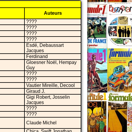
Auteurs
????
????
????
????
Esdé, Debaussart
Jacques
Ferdinand
Gloesner Noël, Hempay
Guy
????
????
Vautier Mireille, Decool
Giraud J.
Gigi Robert, Josselin
Jacques
????
????
Claude Michel
Chica, Swift Jonathan