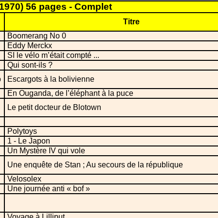
1970) 56 pages - Complet
Titre
Boomerang No 0
Eddy Merckx
SI le vélo m’était compté ...
Qui sont-ils ?
b
Escargots à la bolivienne
En Ouganda, de l’éléphant à la puce
Le petit docteur de Blotown
Polytoys
1 - Le Japon
Un Mystère IV qui vole
Une enquête de Stan ; Au secours de la république
Velosolex
Une journée anti « bof »
Voyage à Lilliput