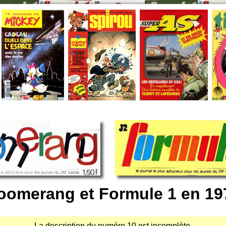
oomerang et Formule 1 en 19
La description du numéro 10 est incomplète.