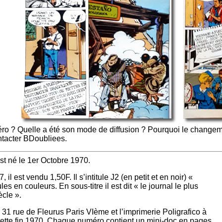
éro ? Quelle a été son mode de diffusion ? Pourquoi le changeme
ntacter BDoubliees.
t né le 1er Octobre 1970.
il est vendu 1,50F. Il s’intitule J2 (en petit et en noir) «
s en couleurs. En sous-titre il est dit « le journal le plus
cle ».
s 31 rue de Fleurus Paris VIème et l’imprimerie Poligrafico à
r cette fin 1970. Chaque numéro contient un mini-doc en pages