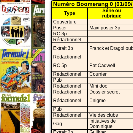
Numéro Boomerang 0 (01/09/
Série ou
Type
rubrique
Couverture
Poster
Maxi poster 3p
RC 3p
Rédactionnel
Extrait 3p
Franck et Dragoliou
Rédactionnel
RC 5p
Pat Cadwell
Rédactionnel
Courrier
Pub
Rédactionnel
Mini doc
Rédactionnel
Dossier secret
Rédactionnel
Enigme
Pub
Rédactionnel
Vie des clubs
Initiatives de
Gag
Dominique
Extrait 2p
Gulliver