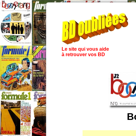
Le site qui vous aide
à retrouver vos BD
B