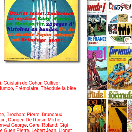
i
,
Guislain de Gohor
,
Gulliver
,
lumoo
,
Prémolaire
,
Théodule la bête
pe
,
Brochard Pierre
,
Bruneaux
ain
,
Danger
,
De Roisin Michel
,
onval George
,
Garel Roland
,
Gigi
e Guen Pierre
,
Lebert Jean
,
Lionet