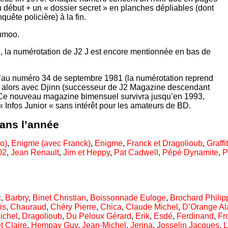
u début + un « dossier secret » en planches dépliables (dont
ête policière) à la fin.
lumoo.
 , la numérotation de J2 J est encore mentionnée en bas de
qu’au numéro 34 de septembre 1981 (la numérotation reprend
alors avec Djinn (successeur de J2 Magazine descendant
. Ce nouveau magazine bimensuel survivra jusqu’en 1993,
« Infos Junior « sans intérêt pour les amateurs de BD.
dans l’année
o)
,
Enigme (avec Franck)
,
Enigme
,
Franck et Dragolioub
,
Graffit
02
,
Jean Renault
,
Jim et Heppy
,
Pat Cadwell
,
Pépé Dynamite
,
P
c
,
Barbry
,
Binet Christian
,
Boissonnade Euloge
,
Brochard Philip
is
,
Chauraud
,
Chéry Pierre
,
Chica
,
Claude Michel
,
D’Orange Al
ichel
,
Dragolioub
,
Du Peloux Gérard
,
Erik
,
Esdé
,
Ferdinand
,
Fr
t Claire
,
Hempay Guy
,
Jean-Michel
,
Jerina
,
Josselin Jacques
,
L