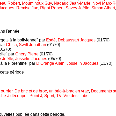
eau Robert
,
Mouminoux Guy
,
Nadaud Jean-Marie
,
Novi Marc-
Jacques
,
Remise Jac
,
Rigot Robert
,
Savey Joëlle
,
Simon Albert
ns l'année :
gots à la bolivienne" par
Esdé
,
Debaussart Jacques
(01/70)
 par
Chica
,
Swift Jonathan
(01/70)
01/70)
elle" par
Chéry Pierre
(01/70)
 Joëlle
,
Josselin Jacques
(05/70)
à la Florentine" par
D’Orange Alain
,
Josselin Jacques
(13/70)
cette période
ourrier
,
De bric et de broc, un bric-à-brac en vrac
,
Documents sc
che à découper
,
Point J
,
Sport
,
TV
,
Vie des clubs
uvelles publiée dans cette période.