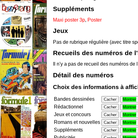
Suppléments
Maxi poster 3p
,
Poster
Jeux
Pas de rubrique régulière (avec titre s
Recueils des numéros de l
Il n'y a pas de recueil des numéros de 
Détail des numéros
Choix des informations à affi
Bandes dessinées
Cacher
Montrer
Rédactionnel
Cacher
Montrer
Jeux et concours
Cacher
Montrer
Romans et nouvelles
Cacher
Montrer
Suppléments
Cacher
Montrer
Publicités
Cacher
Montrer