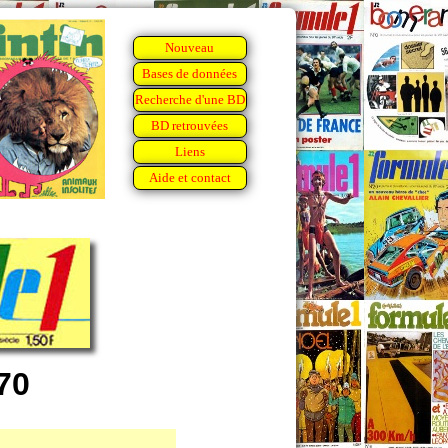
Nouveau
Bases de données
Recherche d'une BD
BD retrouvées
Liens
Aide et contact
70