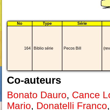
No
Type
Série
164
Biblio série
Pecos Bill
(rev
Co-auteurs
Bonato Dauro
,
Cance L
Mario
,
Donatelli Franco