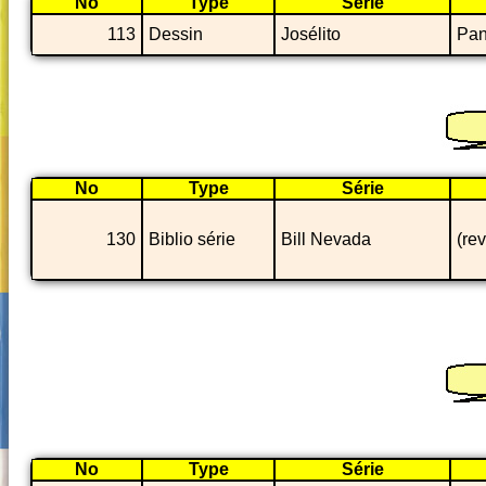
No
Type
Série
113
Dessin
Josélito
Pan
No
Type
Série
130
Biblio série
Bill Nevada
(re
No
Type
Série