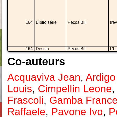
164
Biblio série
Pecos Bill
(rev
164
Dessin
Pecos Bill
L’h
Co-auteurs
Acquaviva Jean
,
Ardigo
Louis
,
Cimpellin Leone
Frascoli
,
Gamba Franc
Raffaele
,
Pavone Ivo
,
P