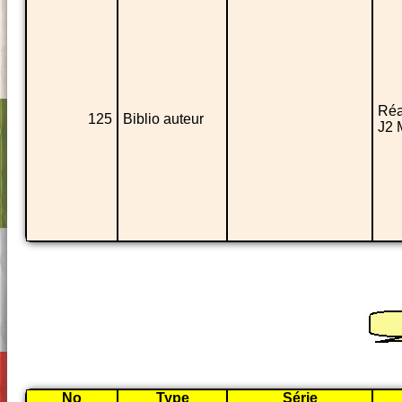
Réa
125
Biblio auteur
J2 
No
Type
Série