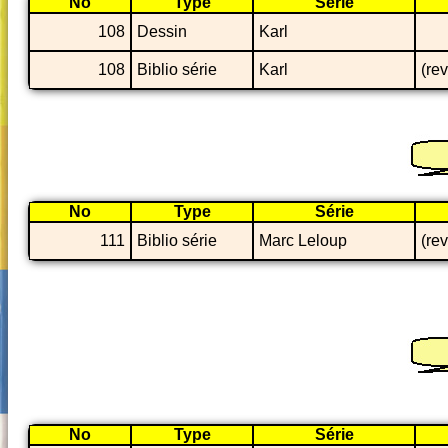
No
Type
Série
108
Dessin
Karl
108
Biblio série
Karl
(re
No
Type
Série
111
Biblio série
Marc Leloup
(re
No
Type
Série