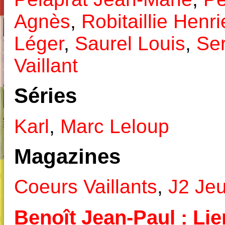
Agnès
,
Robitaillie Henri
Léger
,
Saurel Louis
,
Se
Vaillant
Séries
Karl
,
Marc Leloup
Magazines
Coeurs Vaillants
,
J2 Je
Benoît Jean-Paul : Lie