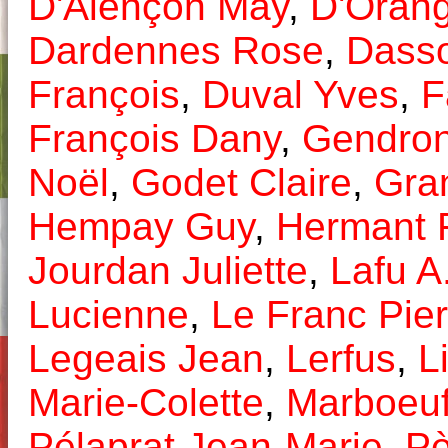
D'Alençon May
,
D'Orang
Dardennes Rose
,
Dasso
François
,
Duval Yves
,
F
François Dany
,
Gendron
Noël
,
Godet Claire
,
Gra
Hempay Guy
,
Hermant 
Jourdan Juliette
,
Lafu A
Lucienne
,
Le Franc Pier
Legeais Jean
,
Lerfus
,
L
Marie-Colette
,
Marboeu
Pélaprat Jean-Marie
,
Pè