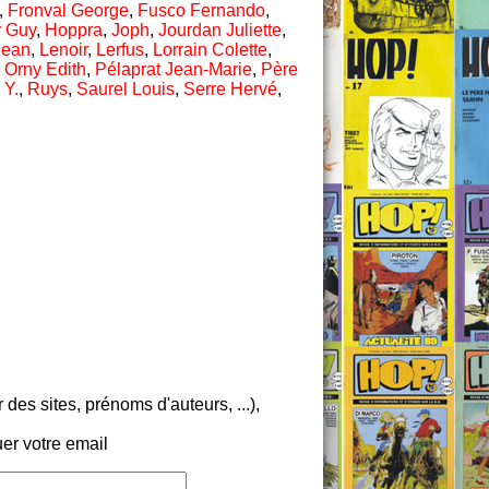
,
Fronval George
,
Fusco Fernando
,
 Guy
,
Hoppra
,
Joph
,
Jourdan Juliette
,
Jean
,
Lenoir
,
Lerfus
,
Lorrain Colette
,
,
Orny Edith
,
Pélaprat Jean-Marie
,
Père
 Y.
,
Ruys
,
Saurel Louis
,
Serre Hervé
,
es sites, prénoms d'auteurs, ...),
er votre email