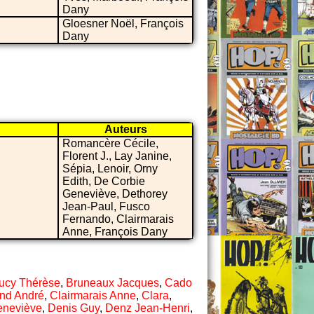
Dany
Gloesner Noël, François
Dany
Auteurs
Romancère Cécile,
Florent J., Lay Janine,
Sépia, Lenoir, Orny
Edith, De Corbie
Geneviève, Dethorey
Jean-Paul, Fusco
Fernando, Clairmarais
Anne, François Dany
ucy Thérèse
,
Bruneaux Jacques
,
Cado
nd André
,
Clairmarais Anne
,
Clara
,
eneviève
,
Denis Guy
,
Denz Jean-Henri
,