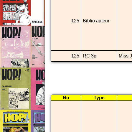
125
Biblio auteur
125
RC 3p
Miss J
No
Type