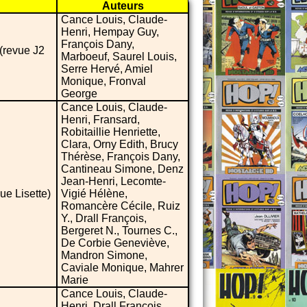
Auteurs
Cance Louis, Claude-
Henri, Hempay Guy,
François Dany,
(revue J2
Marboeuf, Saurel Louis,
Serre Hervé, Amiel
Monique, Fronval
George
Cance Louis, Claude-
Henri, Fransard,
Robitaillie Henriette,
Clara, Orny Edith, Brucy
Thérèse, François Dany,
Cantineau Simone, Denz
Jean-Henri, Lecomte-
ue Lisette)
Vigié Hélène,
Romancère Cécile, Ruiz
Y., Drall François,
Bergeret N., Tournes C.,
De Corbie Geneviève,
Mandron Simone,
Caviale Monique, Mahrer
Marie
Cance Louis, Claude-
Henri, Drall François,