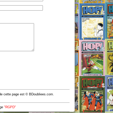
u de cette page est © BDoubliees.com.
age
"RGPD"