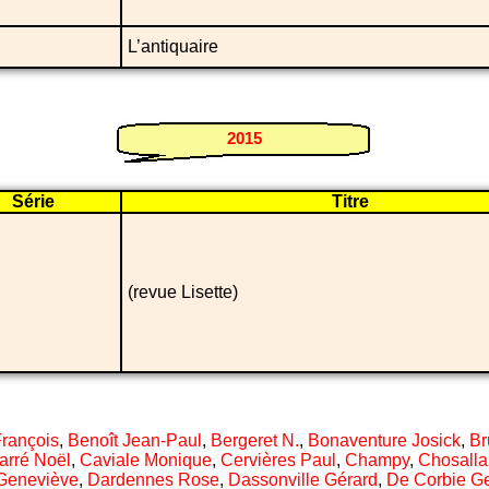
L’antiquaire
2015
Série
Titre
(revue Lisette)
François
,
Benoît Jean-Paul
,
Bergeret N.
,
Bonaventure Josick
,
Br
arré Noël
,
Caviale Monique
,
Cervières Paul
,
Champy
,
Chosalla
Geneviève
,
Dardennes Rose
,
Dassonville Gérard
,
De Corbie G