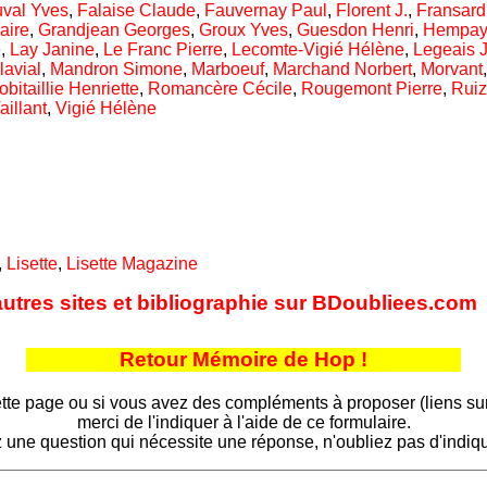
val Yves
,
Falaise Claude
,
Fauvernay Paul
,
Florent J.
,
Fransard
aire
,
Grandjean Georges
,
Groux Yves
,
Guesdon Henri
,
Hempay
e
,
Lay Janine
,
Le Franc Pierre
,
Lecomte-Vigié Hélène
,
Legeais 
lavial
,
Mandron Simone
,
Marboeuf
,
Marchand Norbert
,
Morvant
obitaillie Henriette
,
Romancère Cécile
,
Rougemont Pierre
,
Ruiz
aillant
,
Vigié Hélène
,
Lisette
,
Lisette Magazine
autres sites et bibliographie sur BDoubliees.com
Retour Mémoire de Hop !
tte page ou si vous avez des compléments à proposer (liens sur d
merci de l'indiquer à l'aide de ce formulaire.
 une question qui nécessite une réponse, n'oubliez pas d'indiqu