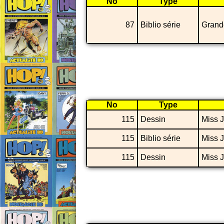
No
Type
87
Biblio série
Grand
No
Type
115
Dessin
Miss J
115
Biblio série
Miss J
115
Dessin
Miss J