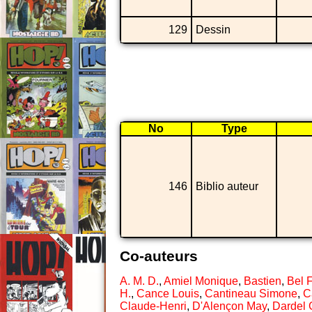
129
Dessin
No
Type
146
Biblio auteur
Co-auteurs
A. M. D.
,
Amiel Monique
,
Bastien
,
Bel 
H.
,
Cance Louis
,
Cantineau Simone
,
C
Claude-Henri
,
D'Alençon May
,
Dardel 