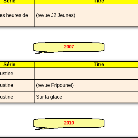
Série
Titre
es heures de
(revue J2 Jeunes)
2007
Série
Titre
ustine
ustine
(revue Fripounet)
ustine
Sur la glace
2010