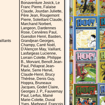
Bonaventure Josick, Le
Franc Pierre, Falaise
Claude, Jourdan Juliette,
Père Jean, Rougemont
Pierre, Soleillant Claude,
Marchand Norbert,
Langeon, Dardennes
Rose, Cervières Paul,
Guesdon Henri, Bastien,
illants
Grandjean Georges,
Champy, Carré Noël,
D'Alençon May, Vaillant,
Lasfargeas Lucienne,
Lorrain Colette, Philippe
B., Morvant, Benoît Jean-
Paul, Pélaprat Jean-
Marie, Serre Hervé,
Claude-Henri, Brucy
Thérèse, Denis Guy,
Hoppra, Bruneaux
Jacques, Godet Claire,
Georges J. P., Fauvernay
Paul, Lerfus, Mainé
Marie-Colette, Duval
Yves, Marboeuf, François