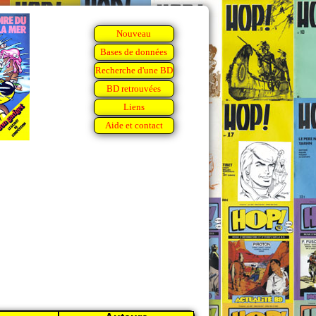
Nouveau
Bases de données
Recherche d'une BD
BD retrouvées
Liens
Aide et contact