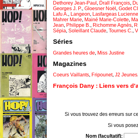
Dethorey Jean-Paul
,
Drall François
,
Du
Georges J. P.
,
Gloesner Noël
,
Godet Cl
Lafu A.
,
Langeon
,
Lasfargeas Lucienn
Mahrer Marie
,
Mainé Marie-Colette
,
Ma
Jean
,
Philippe B.
,
Richomme Agnès
,
R
Sépia
,
Soleillant Claude
,
Tournes C.
,
V
Séries
Grandes heures de
,
Miss Justine
Magazines
Coeurs Vaillants
,
Fripounet
,
J2 Jeunes
François Dany : Liens vers d'
Si vous trouvez des erreurs sur ce
Si vous posez
Nom (facultatif):