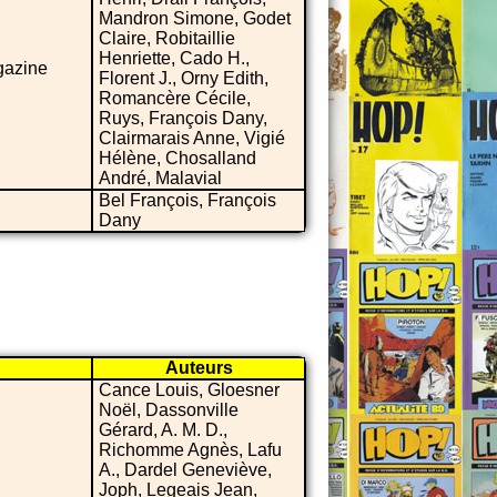
Mandron Simone, Godet
Claire, Robitaillie
Henriette, Cado H.,
gazine
Florent J., Orny Edith,
Romancère Cécile,
Ruys, François Dany,
Clairmarais Anne, Vigié
Hélène, Chosalland
André, Malavial
Bel François, François
Dany
Auteurs
Cance Louis, Gloesner
Noël, Dassonville
Gérard, A. M. D.,
Richomme Agnès, Lafu
A., Dardel Geneviève,
Joph, Legeais Jean,