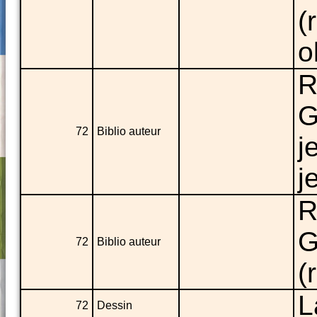
(
o
R
G
72
Biblio auteur
j
j
R
G
72
Biblio auteur
(
L
72
Dessin