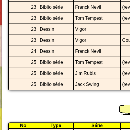
23
Biblio série
Franck Nevil
(re
23
Biblio série
Tom Tempest
(re
23
Dessin
Vigor
23
Dessin
Vigor
Cou
24
Dessin
Franck Nevil
25
Biblio série
Tom Tempest
(re
25
Biblio série
Jim Rubis
(re
25
Biblio série
Jack Swing
(re
No
Type
Série