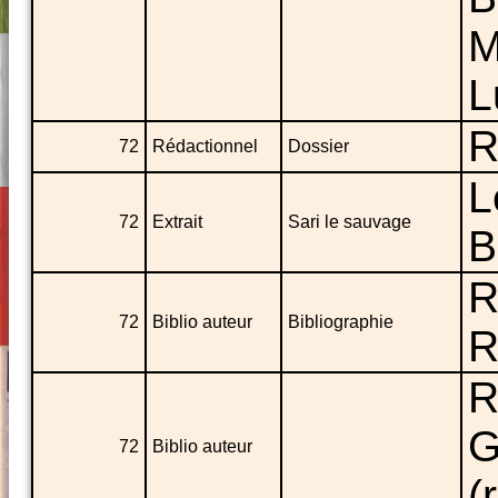
M
L
R
72
Rédactionnel
Dossier
L
72
Extrait
Sari le sauvage
B
R
72
Biblio auteur
Bibliographie
R
R
G
72
Biblio auteur
(