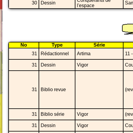
Conquérants de
30
Dessin
Sa
l'espace
No
Type
Série
31
Rédactionnel
Artima
11 
31
Dessin
Vigor
Cou
31
Biblio revue
(re
31
Biblio série
Vigor
(re
31
Dessin
Vigor
Cou