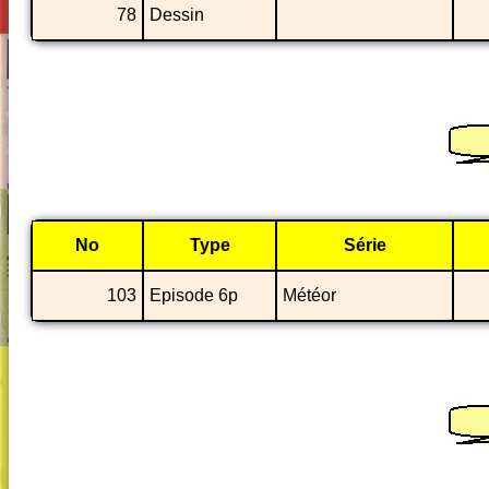
78
Dessin
No
Type
Série
103
Episode 6p
Météor