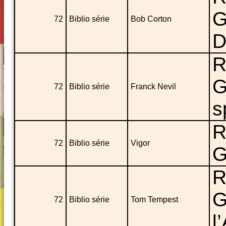
G
72
Biblio série
Bob Corton
D
R
G
72
Biblio série
Franck Nevil
s
R
72
Biblio série
Vigor
G
R
G
72
Biblio série
Tom Tempest
l