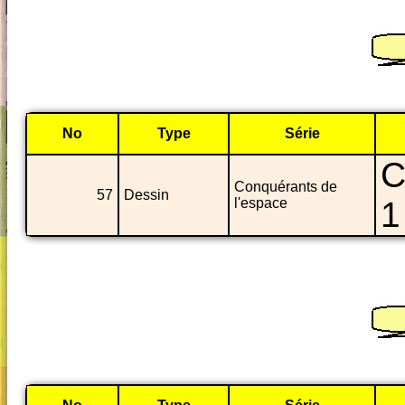
No
Type
Série
C
Conquérants de
57
Dessin
l'espace
1