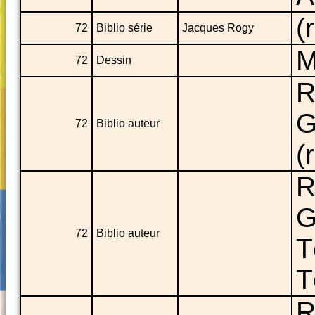
(
72
Biblio série
Jacques Rogy
M
72
Dessin
R
G
72
Biblio auteur
(
R
G
72
Biblio auteur
T
T
R