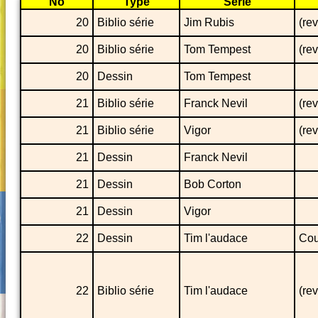
No
Type
Série
20
Biblio série
Jim Rubis
(re
20
Biblio série
Tom Tempest
(re
20
Dessin
Tom Tempest
21
Biblio série
Franck Nevil
(re
21
Biblio série
Vigor
(re
21
Dessin
Franck Nevil
21
Dessin
Bob Corton
21
Dessin
Vigor
22
Dessin
Tim l'audace
Cou
22
Biblio série
Tim l'audace
(re