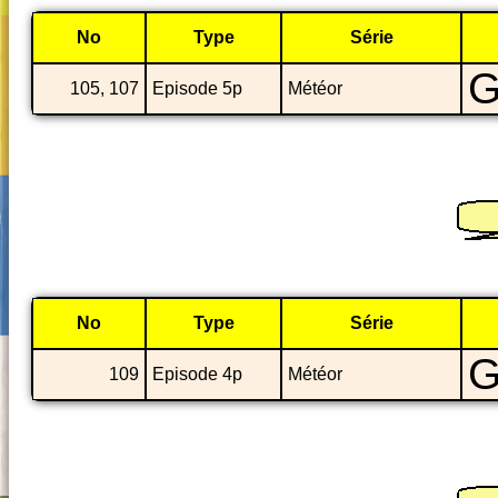
No
Type
Série
G
105, 107
Episode 5p
Météor
No
Type
Série
G
109
Episode 4p
Météor