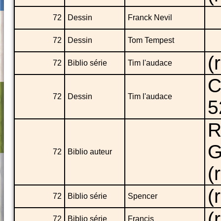
72
Dessin
Franck Nevil
72
Dessin
Tom Tempest
(
72
Biblio série
Tim l'audace
C
72
Dessin
Tim l'audace
5
R
G
72
Biblio auteur
(
(
72
Biblio série
Spencer
(
72
Biblio série
Francis