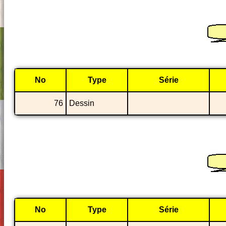
No
Type
Série
76
Dessin
No
Type
Série