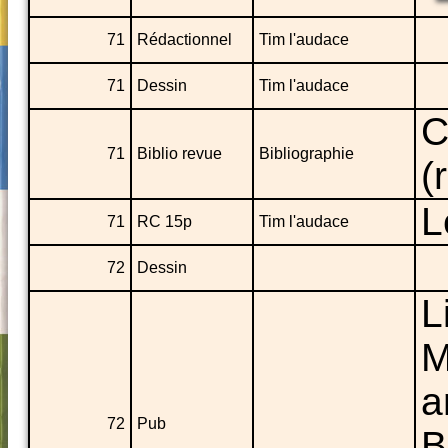
71
Rédactionnel
Tim l'audace
71
Dessin
Tim l'audace
C
71
Biblio revue
Bibliographie
(
L
71
RC 15p
Tim l'audace
72
Dessin
L
M
a
72
Pub
B