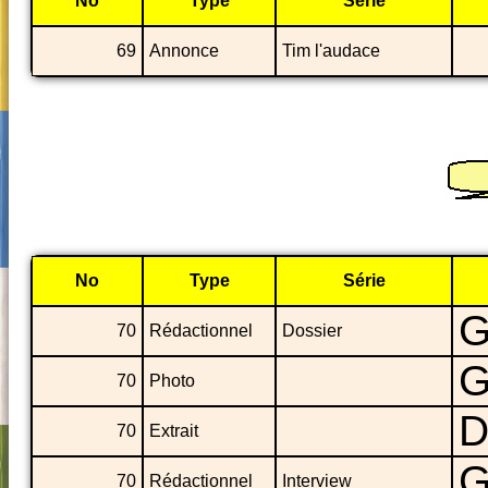
No
Type
Série
69
Annonce
Tim l'audace
No
Type
Série
G
70
Rédactionnel
Dossier
G
70
Photo
D
70
Extrait
G
70
Rédactionnel
Interview