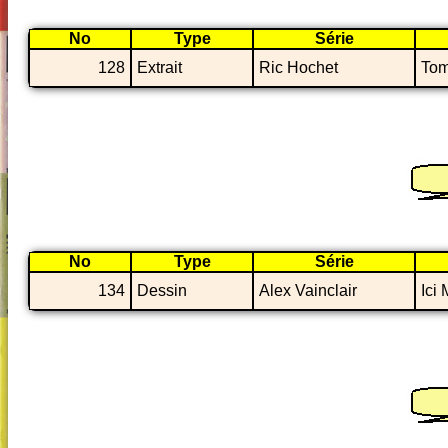
No
Type
Série
128
Extrait
Ric Hochet
Tom
No
Type
Série
134
Dessin
Alex Vainclair
Ici