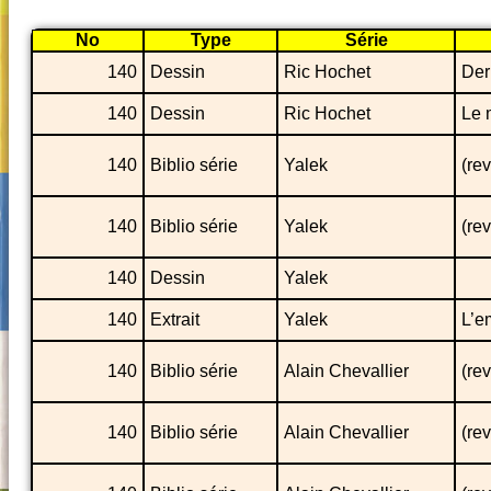
No
Type
Série
140
Dessin
Ric Hochet
Der
140
Dessin
Ric Hochet
Le 
140
Biblio série
Yalek
(re
140
Biblio série
Yalek
(re
140
Dessin
Yalek
140
Extrait
Yalek
L’e
140
Biblio série
Alain Chevallier
(re
140
Biblio série
Alain Chevallier
(re