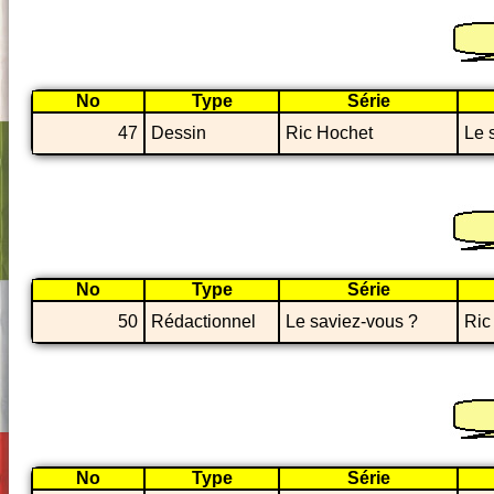
No
Type
Série
47
Dessin
Ric Hochet
Le 
No
Type
Série
50
Rédactionnel
Le saviez-vous ?
Ric
No
Type
Série