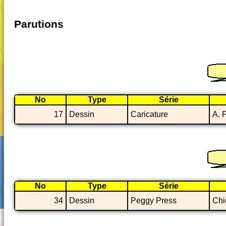
Parutions
No
Type
Série
17
Dessin
Caricature
A. 
No
Type
Série
34
Dessin
Peggy Press
Chi