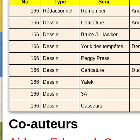
No
Type
Série
166
Rédactionnel
Remember
And
166
Dessin
Caricature
And
166
Dessin
Bruce J. Hawker
166
Dessin
Yorik des tempêtes
Den
166
Dessin
Peggy Press
166
Dessin
Caricature
Duc
166
Dessin
Yalek
166
Dessin
3A
166
Dessin
Casseurs
Co-auteurs