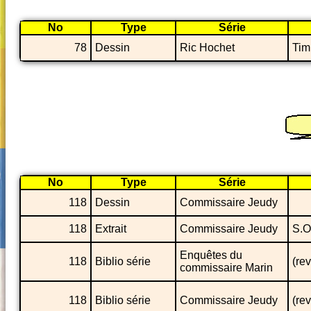
No
Type
Série
78
Dessin
Ric Hochet
Tim
No
Type
Série
118
Dessin
Commissaire Jeudy
118
Extrait
Commissaire Jeudy
S.O
Enquêtes du
118
Biblio série
(re
commissaire Marin
118
Biblio série
Commissaire Jeudy
(re