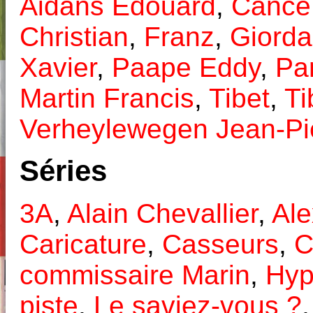
Aidans Edouard
,
Cance
Christian
,
Franz
,
Giorda
Xavier
,
Paape Eddy
,
Pa
Martin Francis
,
Tibet
,
Ti
Verheylewegen Jean-Pi
Séries
3A
,
Alain Chevallier
,
Ale
Caricature
,
Casseurs
,
C
commissaire Marin
,
Hyp
piste
,
Le saviez-vous ?