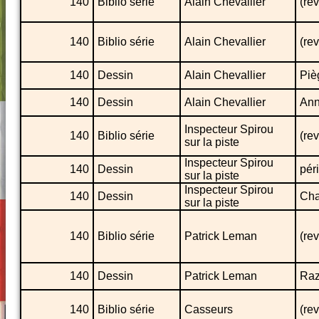
140
Biblio série
Alain Chevallier
(rev
140
Biblio série
Alain Chevallier
(rev
140
Dessin
Alain Chevallier
Piè
140
Dessin
Alain Chevallier
Ann
Inspecteur Spirou
140
Biblio série
(re
sur la piste
Inspecteur Spirou
140
Dessin
pér
sur la piste
Inspecteur Spirou
140
Dessin
Cha
sur la piste
140
Biblio série
Patrick Leman
(re
140
Dessin
Patrick Leman
Raz
140
Biblio série
Casseurs
(rev