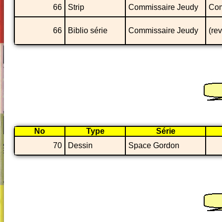
66
Strip
Commissaire Jeudy
Com
66
Biblio série
Commissaire Jeudy
(re
No
Type
Série
70
Dessin
Space Gordon