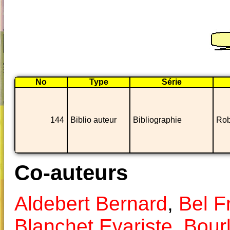
No
Type
Série
144
Biblio auteur
Bibliographie
Rob
Co-auteurs
Aldebert Bernard
,
Bel F
Blanchet Evariste
,
Bour