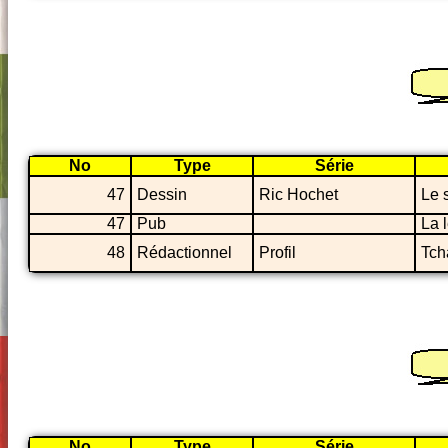
No
Type
Série
47
Dessin
Ric Hochet
Le 
47
Pub
La 
48
Rédactionnel
Profil
Tch
No
Type
Série