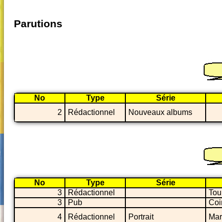
Parutions
No
Type
Série
2
Rédactionnel
Nouveaux albums
No
Type
Série
3
Rédactionnel
Tou
3
Pub
Coi
4
Rédactionnel
Portrait
Mar