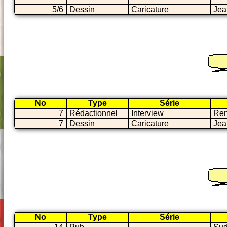
5/6
Dessin
Caricature
Jea
No
Type
Série
7
Rédactionnel
Interview
Ren
7
Dessin
Caricature
Jea
No
Type
Série