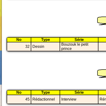
No
Type
Série
Bouzouk le petit
32
Dessin
prince
No
Type
Série
45
Rédactionnel
Interview
Rém