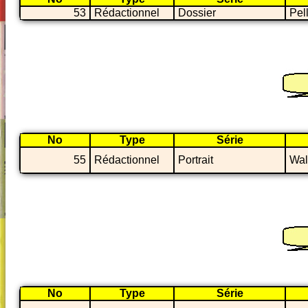
53
Rédactionnel
Dossier
Pel
No
Type
Série
55
Rédactionnel
Portrait
Wal
No
Type
Série