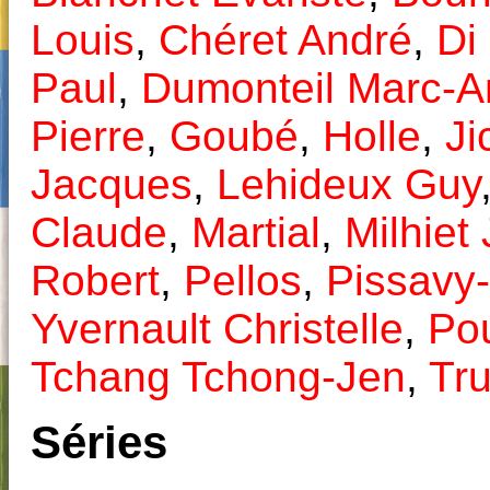
Louis
,
Chéret André
,
Di
Paul
,
Dumonteil Marc-A
Pierre
,
Goubé
,
Holle
,
Ji
Jacques
,
Lehideux Guy
Claude
,
Martial
,
Milhiet 
Robert
,
Pellos
,
Pissavy-
Yvernault Christelle
,
Po
Tchang Tchong-Jen
,
Tru
Séries