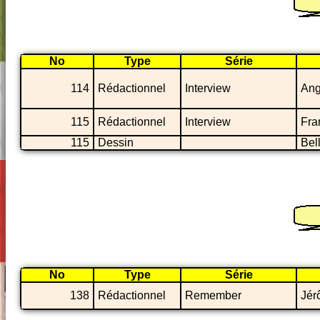
No
Type
Série
114
Rédactionnel
Interview
Ang
115
Rédactionnel
Interview
Fra
115
Dessin
Bel
No
Type
Série
138
Rédactionnel
Remember
Jér