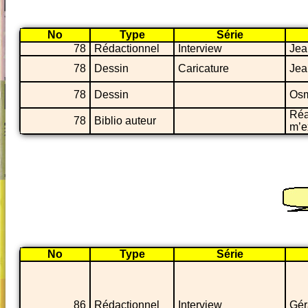
No
Type
Série
78
Rédactionnel
Interview
Jea
78
Dessin
Caricature
Jea
78
Dessin
Osm
Réa
78
Biblio auteur
m’e
No
Type
Série
86
Rédactionnel
Interview
Gér