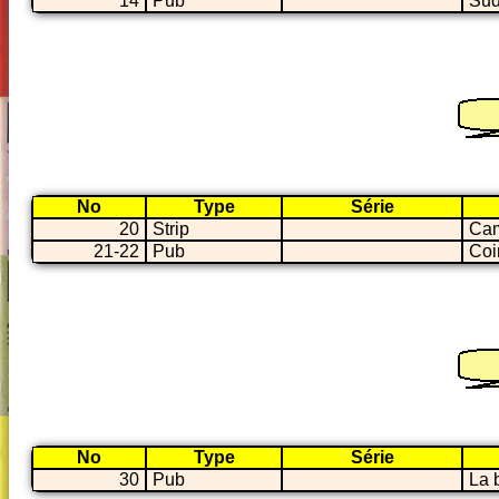
14
Pub
Sud
No
Type
Série
20
Strip
Cam
21-22
Pub
Coi
No
Type
Série
30
Pub
La 