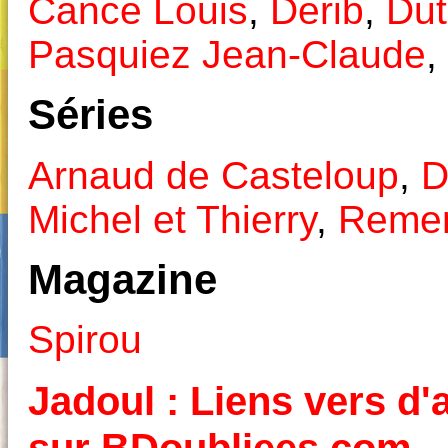
Cance Louis
,
Derib
,
Dut
Pasquiez Jean-Claude
,
Séries
Arnaud de Casteloup
,
D
Michel et Thierry
,
Reme
Magazine
Spirou
Jadoul : Liens vers d'a
sur BDoubliees.com