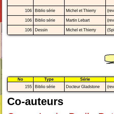
106
Biblio série
Michel et Thierry
(re
106
Biblio série
Martin Lebart
(re
106
Dessin
Michel et Thierry
(Sp
No
Type
Série
155
Biblio série
Docteur Gladstone
(re
Co-auteurs