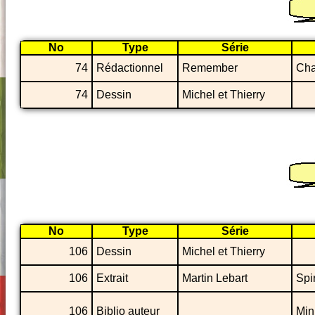
No
Type
Série
74
Rédactionnel
Remember
Cha
74
Dessin
Michel et Thierry
No
Type
Série
106
Dessin
Michel et Thierry
106
Extrait
Martin Lebart
Spi
106
Biblio auteur
Min