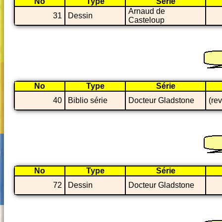
No
Type
Série
Arnaud de
31
Dessin
Casteloup
No
Type
Série
40
Biblio série
Docteur Gladstone
(re
No
Type
Série
72
Dessin
Docteur Gladstone