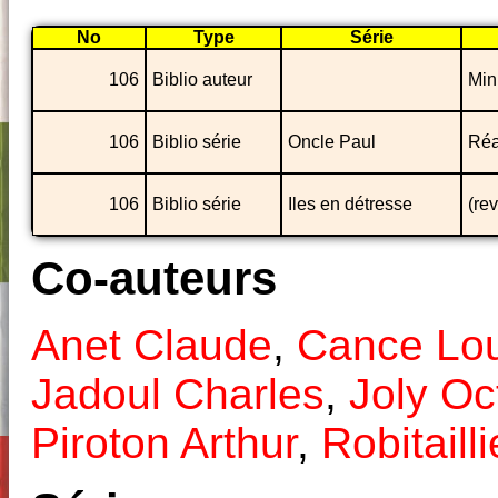
No
Type
Série
106
Biblio auteur
Min
106
Biblio série
Oncle Paul
Réa
106
Biblio série
Iles en détresse
(re
Co-auteurs
Anet Claude
,
Cance Lou
Jadoul Charles
,
Joly Oc
Piroton Arthur
,
Robitaill