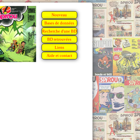
Nouveau
Bases de données
Recherche d'une BD
BD retrouvées
Liens
Aide et contact