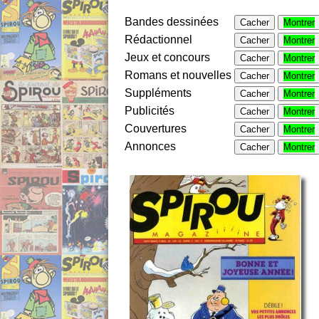
Bandes dessinées
Cacher
Montrer
Rédactionnel
Cacher
Montrer
Jeux et concours
Cacher
Montrer
Romans et nouvelles
Cacher
Montrer
Suppléments
Cacher
Montrer
Publicités
Cacher
Montrer
Couvertures
Cacher
Montrer
Annonces
Cacher
Montrer