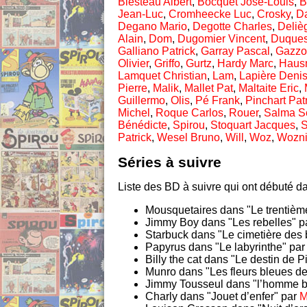
Blesteau Albert
,
Bocquet José-Louis
,
B
Jean-Luc
,
Cromheecke Luc
,
Crosky
,
D
Degano Mario
,
Degotte Charles
,
Deliè
Alain
,
Dom
,
Dugomier Vincent
,
Duques
Galliano Patrick
,
Garray Pascal
,
Gazzot
Olivier
,
Griffo
,
Gurtz
,
Hardy Marc
,
Haus
Lamquet Christian
,
Lam
,
Lapière Deni
Pierre
,
Malik
,
Mallet Pat
,
Maltaite Eric
,
Guillermo
,
Olis
,
Pé Frank
,
Pinchart Pat
Michel
,
Roque Carlos
,
Rouer
,
Salma S
Bénédicte
,
Spirou
,
Stoquart Jacques
,
S
Patrick
,
Wesel Bruno
,
Will
,
Woz
,
Wozni
Séries à suivre
Liste des BD à suivre qui ont débuté da
Mousquetaires dans "Le trentièm
Jimmy Boy dans "Les rebelles" p
Starbuck dans "Le cimetière des 
Papyrus dans "Le labyrinthe" pa
Billy the cat dans "Le destin de P
Munro dans "Les fleurs bleues d
Jimmy Tousseul dans "l’homme b
Charly dans "Jouet d’enfer" par
M