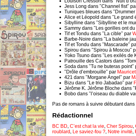
Louison Cresson dans "Nuit d’or
Jess Long dans "Channel fist" p
Tuniques bleues dans "Drummer
Alice et Léopold dans "Le grand 
Sibylline dans "Sibylline et le m
Sammy dans "Les gorilles ont du
Tif et Tondu dans "La cible" par
W
Barbe-Noire dans "La baleine ja
Tif et Tondu dans "Mascarade" p
Spirou dans "Spirou à Moscou" 
Yoko Tsuno dans "Les exilés de K
Patrouille des Castors dans "Tor
Soda dans "Tu ne buteras point"
"Drôle d’embrouille" par
Mauricet
421 dans "Morgane Angel" par
Ma
Bizu dans "Le trio Jabadao" par
F
Jérôme K. Jérôme Bloche dans "
Bobo dans "l’oiseau du diable va
Pas de romans à suivre débutant dans 
Rédactionnel
BC BD
,
C’est chat la vie
,
Cher Spirou
,
roublard
,
Le saviez-fou ?
,
Notre invité
,