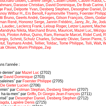
ouchard Gilbert
,
Carrère Serge
,
Casten Didier
,
Cauvin Raoul
,
C
ahmani
,
Darasse Christian
,
David Dominique
,
De Brab Carine
,
ge Paul
,
Delporte Yvan
,
Desberg Stephen
,
Desorgher Daniel
,
D
noy Wilbur H.
,
Ers Benoît
,
Faymonville Thierry
,
Foerster Philip
ti Bruno
,
Geerts André
,
Georges
,
Gilson François
,
Glem
,
Godar
man René
,
Honorez Serge
,
Jannin Frédéric
,
Janry
,
Jlc
,
Jle
,
Jod
s
,
Laudec
,
Leclercq Frank
,
Leloup Roger
,
Letzer Laurent
,
Mache
Mandryka Nikita
,
Marchand Bruno
,
Mauricet
,
Mazel Luc
,
Mézigu
rick
,
Piroton Arthur
,
Quino
,
Ram
,
Remacle Marcel
,
Ridel Curd
,
R
ergio
,
Schmit
,
Schulz Charles
,
Schwartz Olivier
,
Seron Pierre
,
S
tuf
,
Taymans André
,
Tellier
,
Toldac
,
Tome Philippe
,
Tsili
,
Walt
,
W
ak Olivier
,
Wurm Philippe
,
Zep
ns l'année :
e denier" par
Mazel Luc
(2702)
ar
David Dominique
(2703)
baleines" par
Foerster Philippe
(2705)
r
De Gieter Lucien
(2706)
irmin" par
Colman Stephan
,
Desberg Stephen
(2707)
e ha-ta-men" par
Griffo
,
Di Giorgio Jean-François
(2711)
risé" par
Desorgher Daniel
,
Desberg Stephen
(2712)
agda
,
Lapière Denis
(2715)