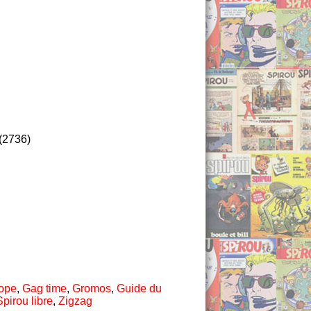
(2736)
rope
,
Gag time
,
Gromos
,
Guide du
Spirou libre
,
Zigzag