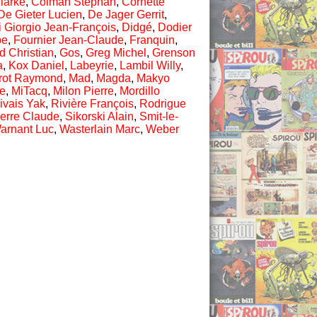
larke
,
Colman Stephan
,
Cornette
De Gieter Lucien
,
De Jager Gerrit
,
i Giorgio Jean-François
,
Didgé
,
Dodier
pe
,
Fournier Jean-Claude
,
Franquin
,
d Christian
,
Gos
,
Greg Michel
,
Grenson
a
,
Kox Daniel
,
Labeyrie
,
Lambil Willy
,
rot Raymond
,
Mad
,
Magda
,
Makyo
e
,
MiTacq
,
Milon Pierre
,
Mordillo
ivais Yak
,
Rivière François
,
Rodrigue
erre Claude
,
Sikorski Alain
,
Smit-le-
arnant Luc
,
Wasterlain Marc
,
Weber