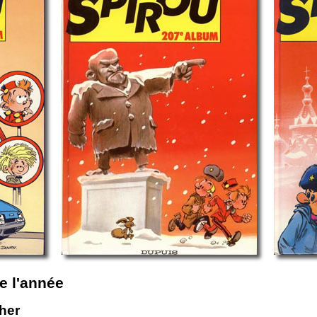
e l'année
cher