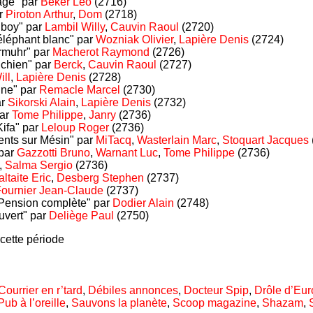
age" par
Beker Léo
(2716)
ar
Piroton Arthur
,
Dom
(2718)
 boy" par
Lambil Willy
,
Cauvin Raoul
(2720)
éléphant blanc" par
Wozniak Olivier
,
Lapière Denis
(2724)
urmuhr" par
Macherot Raymond
(2726)
 chien" par
Berck
,
Cauvin Raoul
(2727)
ill
,
Lapière Denis
(2728)
une" par
Remacle Marcel
(2730)
ar
Sikorski Alain
,
Lapière Denis
(2732)
par
Tome Philippe
,
Janry
(2736)
ifa" par
Leloup Roger
(2736)
rents sur Mésin" par
MiTacq
,
Wasterlain Marc
,
Stoquart Jacques
 par
Gazzotti Bruno
,
Warnant Luc
,
Tome Philippe
(2736)
,
Salma Sergio
(2736)
ltaite Eric
,
Desberg Stephen
(2737)
ournier Jean-Claude
(2737)
Pension complète" par
Dodier Alain
(2748)
uvert" par
Deliège Paul
(2750)
cette période
Courrier en r’tard
,
Débiles annonces
,
Docteur Spip
,
Drôle d’Eu
Pub à l’oreille
,
Sauvons la planète
,
Scoop magazine
,
Shazam
,