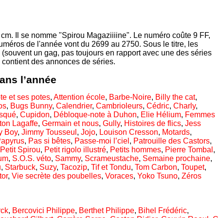
 cm. Il se nomme "Spirou Magaziiiine". Le numéro coûte 9 FF,
méros de l'année vont du 2699 au 2750. Sous le titre, les
(souvent un gag, pas toujours en rapport avec une des séries
 contient des annonces de séries.
dans l’année
ote et ses potes
,
Attention école
,
Barbe-Noire
,
Billy the cat
,
os
,
Bugs Bunny
,
Calendrier
,
Cambrioleurs
,
Cédric
,
Charly
,
squé
,
Cupidon
,
Débloque-note à Duhon
,
Elie Hélium
,
Femmes
ton Lagaffe
,
Germain et nous
,
Gully
,
Histoires de flics
,
Jess
y Boy
,
Jimmy Tousseul
,
Jojo
,
Louison Cresson
,
Motards
,
apyrus
,
Pas si bêtes
,
Passe-moi l’ciel
,
Patrouille des Castors
,
Petit Spirou
,
Petit rigolo illustré
,
Petits hommes
,
Pierre Tombal
,
um
,
S.O.S. véto
,
Sammy
,
Scrameustache
,
Semaine prochaine
,
u
,
Starbuck
,
Suzy
,
Tacozip
,
Tif et Tondu
,
Tom Carbon
,
Toupet
,
tor
,
Vie secrète des poubelles
,
Voraces
,
Yoko Tsuno
,
Zéros
rck
,
Bercovici Philippe
,
Berthet Philippe
,
Bihel Frédéric
,