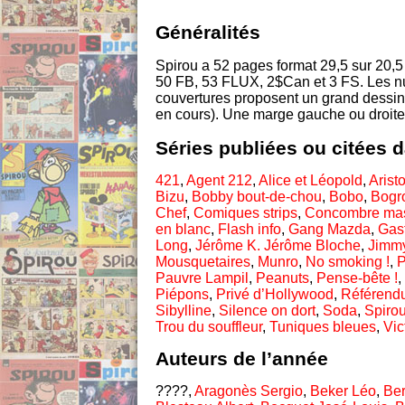
Généralités
Spirou a 52 pages format 29,5 sur 20,5
50 FB, 53 FLUX, 2$Can et 3 FS. Les nu
couvertures proposent un grand dessin 
en cours). Une marge gauche ou droite
Séries publiées ou citées 
421
,
Agent 212
,
Alice et Léopold
,
Arist
Bizu
,
Bobby bout-de-chou
,
Bobo
,
Bogr
Chef
,
Comiques strips
,
Concombre ma
en blanc
,
Flash info
,
Gang Mazda
,
Gas
Long
,
Jérôme K. Jérôme Bloche
,
Jimm
Mousquetaires
,
Munro
,
No smoking !
,
P
Pauvre Lampil
,
Peanuts
,
Pense-bête !
,
Piépons
,
Privé d’Hollywood
,
Référend
Sibylline
,
Silence on dort
,
Soda
,
Spiro
Trou du souffleur
,
Tuniques bleues
,
Vic
Auteurs de l’année
????,
Aragonès Sergio
,
Beker Léo
,
Be