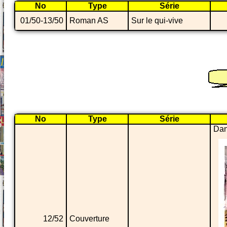
No
Type
Série
01/50-13/50
Roman AS
Sur le qui-vive
No
Type
Série
Dan
12/52
Couverture