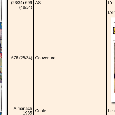
(23/34)-699
AS
L’e
(48/34)
L’e
676 (25/34)
Couverture
Almanach
Conte
Le 
1935