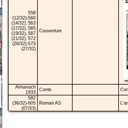
558
(12/32)-560
(14/32), 563
(17/32), 565
Couverture
(19/32), 567
(21/32), 572
(26/32)-573
(27/32)
Almanach
Conte
Con
1933
582
(36/32)-605
Roman AS
L’a
(07/33)