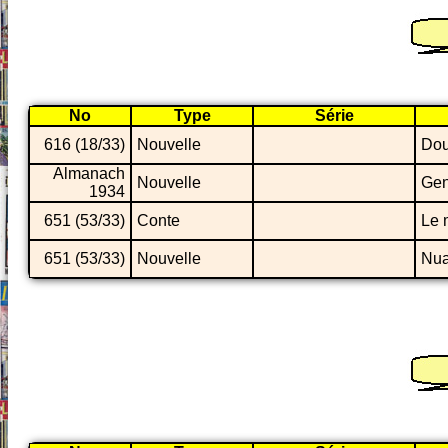
No
Type
Série
616 (18/33)
Nouvelle
Dou
Almanach
Nouvelle
Gen
1934
651 (53/33)
Conte
Le 
651 (53/33)
Nouvelle
Nua