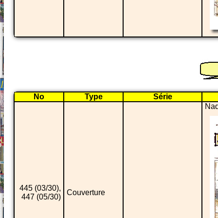
No
Type
Série
Nad
445 (03/30),
Couverture
447 (05/30)