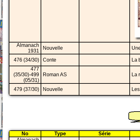
Almanach
Nouvelle
Une
1931
476 (34/30)
Conte
La 
477
(35/30)-499
Roman AS
La 
(05/31)
479 (37/30)
Nouvelle
Les
No
Type
Série
Almanach