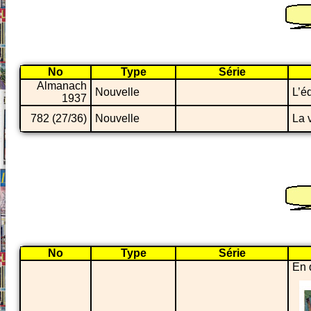
No
Type
Série
Almanach
Nouvelle
L’é
1937
782 (27/36)
Nouvelle
La 
No
Type
Série
En 