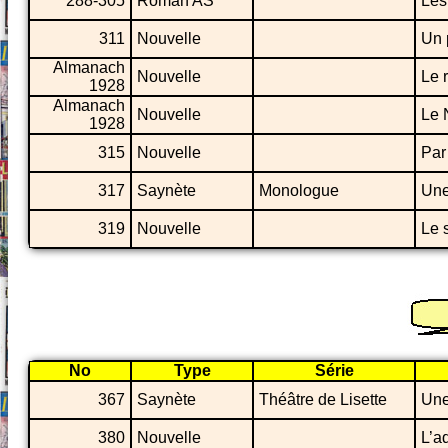
288-305
Roman AS
Les
311
Nouvelle
Un p
Almanach
Nouvelle
Le 
1928
Almanach
Nouvelle
Le 
1928
315
Nouvelle
Par 
317
Saynète
Monologue
Une
319
Nouvelle
Le 
No
Type
Série
367
Saynète
Théâtre de Lisette
Une
380
Nouvelle
L’a