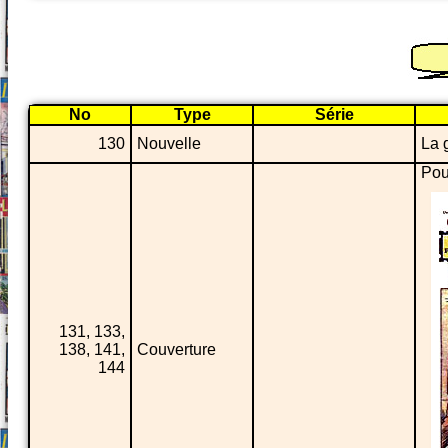
No
Type
Série
130
Nouvelle
La 
Pou
131, 133,
138, 141,
Couverture
144