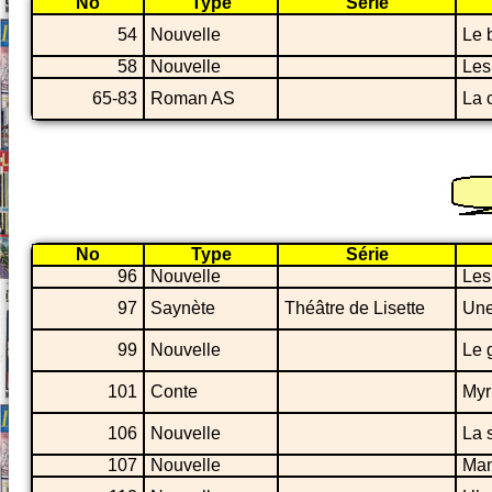
No
Type
Série
54
Nouvelle
Le 
58
Nouvelle
Les
65-83
Roman AS
La 
No
Type
Série
96
Nouvelle
Les 
97
Saynète
Théâtre de Lisette
Une
99
Nouvelle
Le g
101
Conte
Myr
106
Nouvelle
La 
107
Nouvelle
Mam