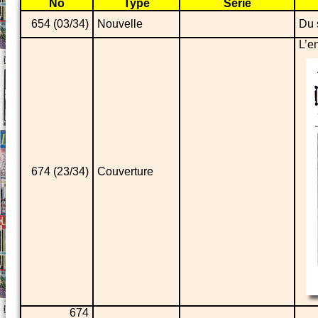
No
Type
Série
654 (03/34)
Nouvelle
Du s
L’e
674 (23/34)
Couverture
674