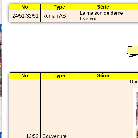
No
Type
Série
La maison de dame
24/51-32/51
Roman AS
Evelyne
No
Type
Série
Dan
12/52
Couverture