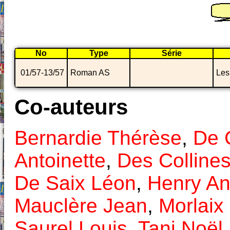
No
Type
Série
01/57-13/57
Roman AS
Les 
Co-auteurs
Bernardie Thérèse
,
De 
Antoinette
,
Des Colline
De Saix Léon
,
Henry An
Mauclère Jean
,
Morlaix 
Saurel Louis
,
Tani Noël