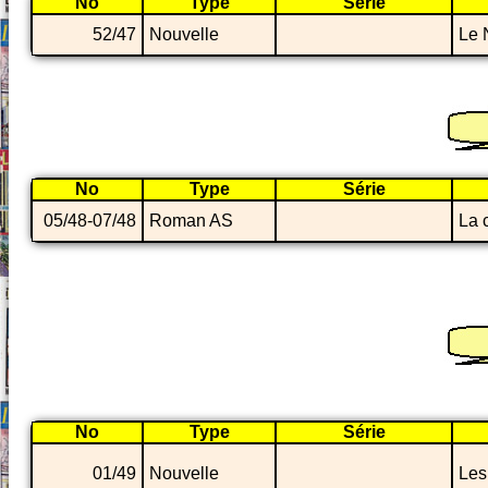
No
Type
Série
52/47
Nouvelle
Le 
No
Type
Série
05/48-07/48
Roman AS
La 
No
Type
Série
01/49
Nouvelle
Les