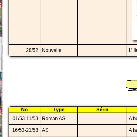
28/52
Nouvelle
L’i
No
Type
Série
01/53-11/53
Roman AS
A b
16/53-21/53
AS
A l