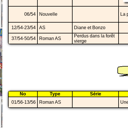
06/54
Nouvelle
La 
12/54-23/54
AS
Diane et Bonzo
Perdus dans la forêt
37/54-50/54
Roman AS
vierge
No
Type
Série
01/56-13/56
Roman AS
Une