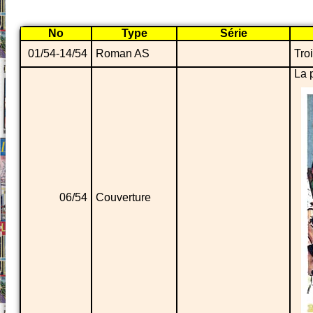
No
Type
Série
01/54-14/54
Roman AS
Tro
La 
06/54
Couverture