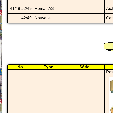
41/49-52/49
Roman AS
Aïc
42/49
Nouvelle
Cet
No
Type
Série
Ros