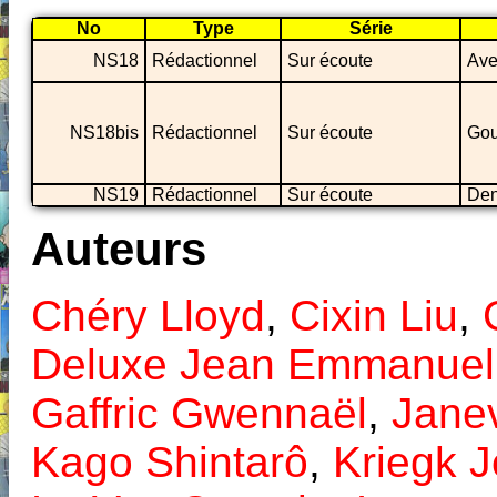
No
Type
Série
NS18
Rédactionnel
Sur écoute
Ave
NS18bis
Rédactionnel
Sur écoute
Gou
NS19
Rédactionnel
Sur écoute
Den
Auteurs
Chéry Lloyd
,
Cixin Liu
,
Deluxe Jean Emmanuel
Gaffric Gwennaël
,
Jane
Kago Shintarô
,
Kriegk 