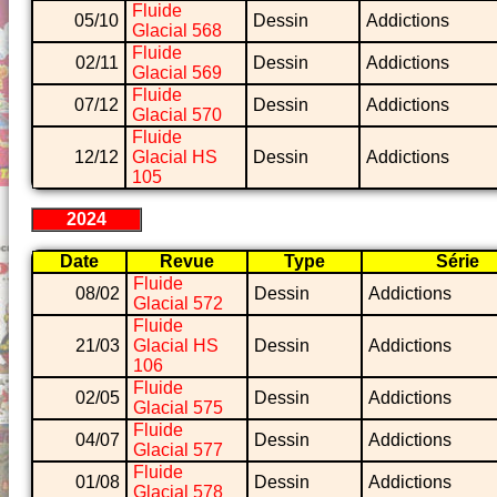
Fluide
05/10
Dessin
Addictions
Glacial 568
Fluide
02/11
Dessin
Addictions
Glacial 569
Fluide
07/12
Dessin
Addictions
Glacial 570
Fluide
12/12
Glacial HS
Dessin
Addictions
105
2024
Date
Revue
Type
Série
Fluide
08/02
Dessin
Addictions
Glacial 572
Fluide
21/03
Glacial HS
Dessin
Addictions
106
Fluide
02/05
Dessin
Addictions
Glacial 575
Fluide
04/07
Dessin
Addictions
Glacial 577
Fluide
01/08
Dessin
Addictions
Glacial 578