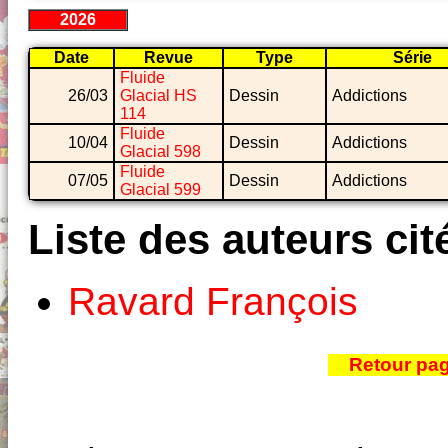
2026
Date
Revue
Type
Série
Fluide
26/03
Glacial HS
Dessin
Addictions
114
Fluide
10/04
Dessin
Addictions
Glacial 598
Fluide
07/05
Dessin
Addictions
Glacial 599
Liste des auteurs cit
Ravard François
Retour pa