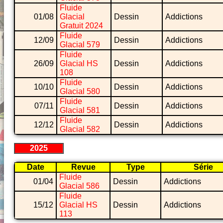
Fluide
01/08
Glacial
Dessin
Addictions
Gratuit 2024
Fluide
12/09
Dessin
Addictions
Glacial 579
Fluide
26/09
Glacial HS
Dessin
Addictions
108
Fluide
10/10
Dessin
Addictions
Glacial 580
Fluide
07/11
Dessin
Addictions
Glacial 581
Fluide
12/12
Dessin
Addictions
Glacial 582
2025
Date
Revue
Type
Série
Fluide
01/04
Dessin
Addictions
Glacial 586
Fluide
15/12
Glacial HS
Dessin
Addictions
113