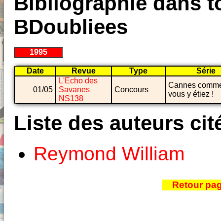
Bibliographie dans to
BDoubliees
1995
Date
Revue
Type
Série
L'Echo des
Cannes comme
01/05
Savanes
Concours
vous y étiez !
NS138
Liste des auteurs cit
Reymond William
Retour pa