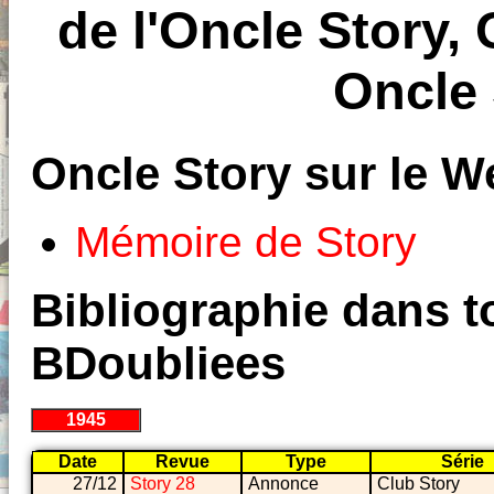
de l'Oncle Story,
Oncle 
Oncle Story sur le W
Mémoire de Story
Bibliographie dans to
BDoubliees
1945
Date
Revue
Type
Série
27/12
Story 28
Annonce
Club Story