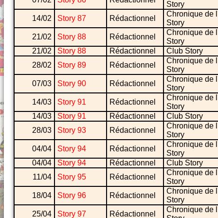
Story
Chronique de l
14/02
Story 87
Rédactionnel
Story
Chronique de l
21/02
Story 88
Rédactionnel
Story
21/02
Story 88
Rédactionnel
Club Story
Chronique de l
28/02
Story 89
Rédactionnel
Story
Chronique de l
07/03
Story 90
Rédactionnel
Story
Chronique de l
14/03
Story 91
Rédactionnel
Story
14/03
Story 91
Rédactionnel
Club Story
Chronique de l
28/03
Story 93
Rédactionnel
Story
Chronique de l
04/04
Story 94
Rédactionnel
Story
04/04
Story 94
Rédactionnel
Club Story
Chronique de l
11/04
Story 95
Rédactionnel
Story
Chronique de l
18/04
Story 96
Rédactionnel
Story
Chronique de l
25/04
Story 97
Rédactionnel