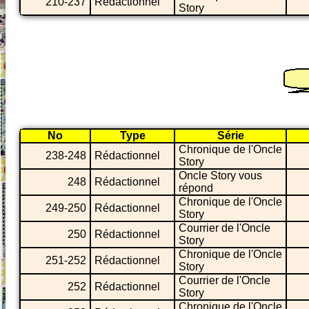
210-237
Rédactionnel
Story
No
Type
Série
Chronique de l'Oncle
238-248
Rédactionnel
Story
Oncle Story vous
248
Rédactionnel
répond
Chronique de l'Oncle
249-250
Rédactionnel
Story
Courrier de l'Oncle
250
Rédactionnel
Story
Chronique de l'Oncle
251-252
Rédactionnel
Story
Courrier de l'Oncle
252
Rédactionnel
Story
Chronique de l'Oncle