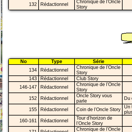
Chronique de l'Oncle
132
Rédactionnel
Story
No
Type
Série
Chronique de l'Oncle
134
Rédactionnel
Story
143
Rédactionnel
Club Story
Chronique de l'Oncle
146-147
Rédactionnel
Story
Oncle Story vous
152
Rédactionnel
Du 
parle
Un 
155
Rédactionnel
Coin de l'Oncle Story
plu
Tour d'horizon de
160-161
Rédactionnel
l'Oncle Story
Chronique de l'Oncle
171
Rédactionnel