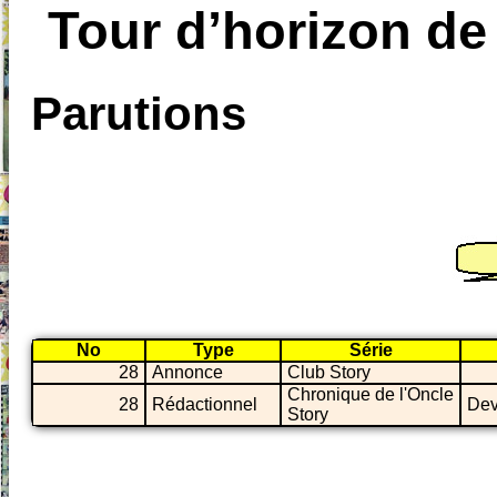
Tour d’horizon de
Parutions
No
Type
Série
28
Annonce
Club Story
Chronique de l'Oncle
28
Rédactionnel
Dev
Story