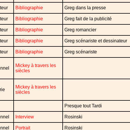
teur
Bibliographie
Greg dans la presse
teur
Bibliographie
Greg fait de la publicité
teur
Bibliographie
Greg romancier
teur
Bibliographie
Greg scénariste et dessinateur
teur
Bibliographie
Greg scénariste
Mickey à travers les
onnel
siècles
Mickey à travers les
rie
siècles
Presque tout Tardi
onnel
Interview
Rosinski
onnel
Portrait
Rosinski