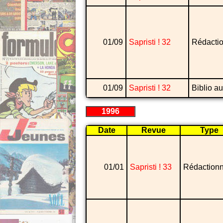
01/09
Sapristi ! 32
Rédacti
01/09
Sapristi ! 32
Biblio au
1996
Date
Revue
Type
01/01
Sapristi ! 33
Rédactionn