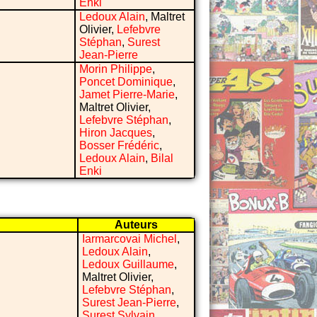
Enki
Ledoux Alain
, Maltret
Olivier,
Lefebvre
Stéphan
,
Surest
Jean-Pierre
Morin Philippe
,
Poncet Dominique
,
Jamet Pierre-Marie
,
Maltret Olivier,
Lefebvre Stéphan
,
Hiron Jacques
,
Bosser Frédéric
,
Ledoux Alain
,
Bilal
Enki
Auteurs
Iarmarcovai Michel
,
Ledoux Alain
,
Ledoux Guillaume
,
Maltret Olivier,
Lefebvre Stéphan
,
Surest Jean-Pierre
,
Surest Sylvain