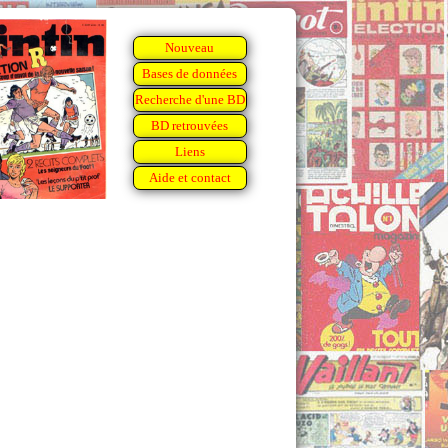
Nouveau
Bases de données
Recherche d'une BD
BD retrouvées
Liens
Aide et contact