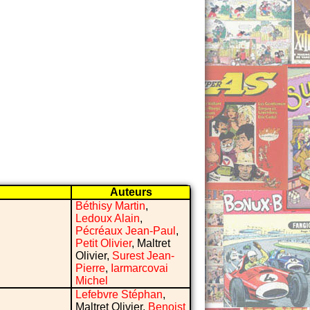
Auteurs
Béthisy Martin
,
Ledoux Alain
,
Pécréaux Jean-Paul
,
Petit Olivier
, Maltret
Olivier,
Surest Jean-
Pierre
,
Iarmarcovai
Michel
Lefebvre Stéphan
,
Maltret Olivier,
Benoist