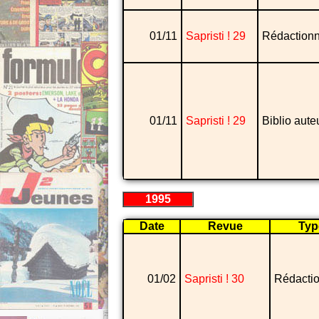
01/11
Sapristi ! 29
Rédactionn
01/11
Sapristi ! 29
Biblio aute
1995
Date
Revue
Typ
01/02
Sapristi ! 30
Rédacti