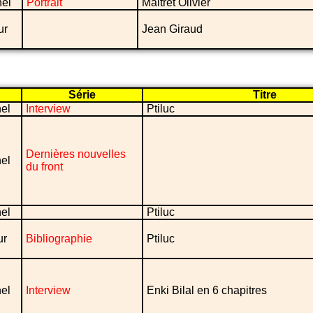
nel
Portrait
Maltret Olivier
ur
Jean Giraud
Série
Titre
el
Interview
Ptiluc
Dernières nouvelles
el
du front
el
Ptiluc
ur
Bibliographie
Ptiluc
el
Interview
Enki Bilal en 6 chapitres