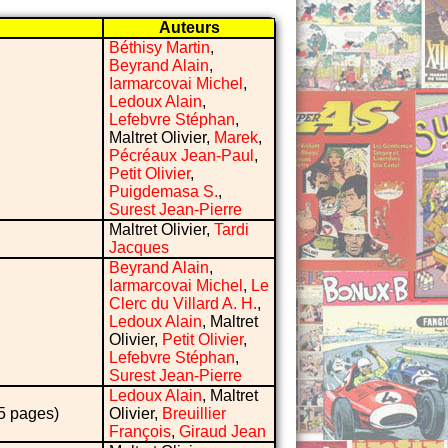
Auteurs
Béthisy Martin
,
Beyrand Alain
,
Iarmarcovai Michel
,
Ledoux Alain
,
Lefebvre Stéphan
,
Maltret Olivier,
Marek
,
Pécréaux Jean-Paul
,
Petit Olivier
,
Puigdemasa S.
,
Surest Jean-Pierre
Maltret Olivier,
Tardi
Jacques
Beyrand Alain
,
Iarmarcovai Michel
,
Le
Clerc du Villard A. H.
,
Ledoux Alain
, Maltret
Olivier,
Petit Olivier
,
Lefebvre Stéphan
,
Surest Jean-Pierre
Ledoux Alain
, Maltret
75 pages)
Olivier,
Breuillier
François
,
Giraud Jean