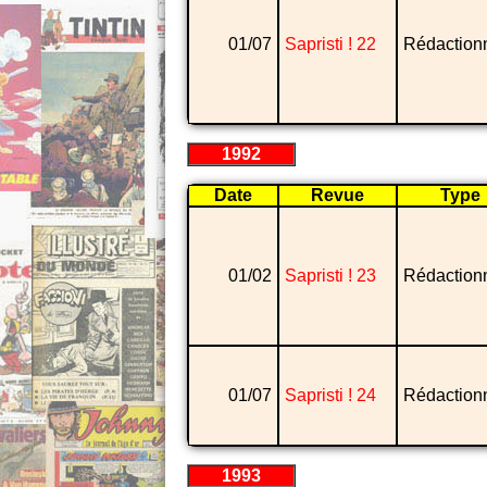
01/07
Sapristi ! 22
Rédaction
1992
Date
Revue
Type
01/02
Sapristi ! 23
Rédaction
01/07
Sapristi ! 24
Rédaction
1993