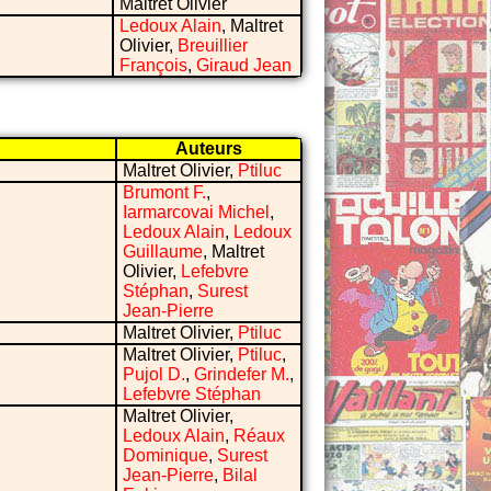
Maltret Olivier
Ledoux Alain
, Maltret
Olivier,
Breuillier
François
,
Giraud Jean
Auteurs
Maltret Olivier,
Ptiluc
Brumont F.
,
Iarmarcovai Michel
,
Ledoux Alain
,
Ledoux
Guillaume
, Maltret
Olivier,
Lefebvre
Stéphan
,
Surest
Jean-Pierre
Maltret Olivier,
Ptiluc
Maltret Olivier,
Ptiluc
,
Pujol D.
,
Grindefer M.
,
Lefebvre Stéphan
Maltret Olivier,
Ledoux Alain
,
Réaux
Dominique
,
Surest
Jean-Pierre
,
Bilal