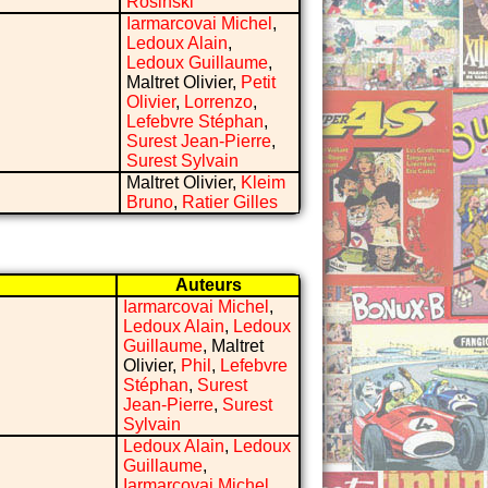
Rosinski
Iarmarcovai Michel
,
Ledoux Alain
,
Ledoux Guillaume
,
Maltret Olivier,
Petit
Olivier
,
Lorrenzo
,
Lefebvre Stéphan
,
Surest Jean-Pierre
,
Surest Sylvain
Maltret Olivier,
Kleim
Bruno
,
Ratier Gilles
Auteurs
Iarmarcovai Michel
,
Ledoux Alain
,
Ledoux
Guillaume
, Maltret
Olivier,
Phil
,
Lefebvre
Stéphan
,
Surest
Jean-Pierre
,
Surest
Sylvain
Ledoux Alain
,
Ledoux
Guillaume
,
Iarmarcovai Michel
,