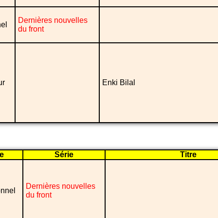
Dernières nouvelles
el
du front
ur
Enki Bilal
e
Série
Titre
Dernières nouvelles
onnel
du front