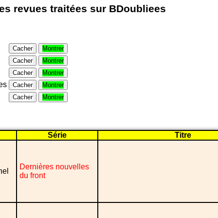
les revues traitées sur BDoubliees
Cacher
Montrer
Cacher
Montrer
Cacher
Montrer
es
Cacher
Montrer
Cacher
Montrer
Série
Titre
Dernières nouvelles
nel
du front